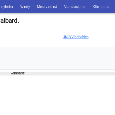
 nyheter
Windy
Mest vind nå
Værstasjoner
Kite spots
albard.
UNIS Vindodden