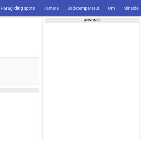
Paragliding spots
Kamera
Badetemperatur
Om
Minside