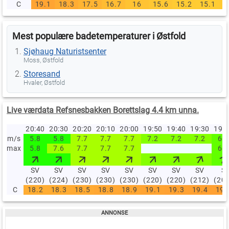
C
19.1
18.3
17.5
16.7
16
15.6
15.2
15.1
1
Mest populære badetemperaturer i Østfold
Sjøhaug Naturistsenter
Moss, Østfold
Storesand
Hvaler, Østfold
Live værdata Refsnesbakken Borettslag 4.4 km unna.
20:40
20:30
20:20
20:10
20:00
19:50
19:40
19:30
19:
m/s
5.8
5.8
7.7
7.7
7.7
7.2
7.2
7.2
6.7
max
5.8
7.6
7.7
7.7
7.7
6.7
SV
SV
SV
SV
SV
SV
SV
SV
S
(220)
(224)
(230)
(230)
(230)
(220)
(220)
(212)
(20
C
18.2
18.3
18.5
18.8
18.9
19.1
19.3
19.4
19.