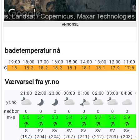
badetemperatur nå
19:00
18:00
17:00
16:00
15:00
14:00
13:00
12:00
11:00
C
18
18.2
18.2
18.2
18.1
18.1
18.1
17.9
17.6
Værvarsel fra
yr.no
21:00
22:00
23:00
00:00
01:00
02:00
03:00
04:00
05
yr.no
nedbør
0
0
0
0
0
0
0
0
m/s
5.5
5.4
5.3
5.4
5.5
5.7
5.5
5.9
S
SV
SV
SV
SV
SV
SV
SV
(197)
(204)
(204)
(207)
(211)
(212)
(209)
(203)
(