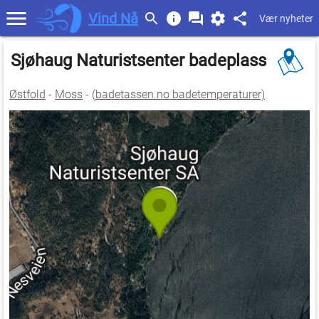
Vind Nå
Vær nyheter
Sjøhaug Naturistsenter badeplass
Østfold
-
Moss
- (
badetassen.no badetemperaturer)