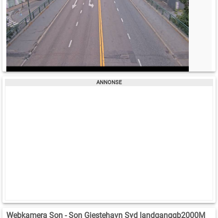
Webkamera Son - Son Gjestehavn Syd landganggb2000M