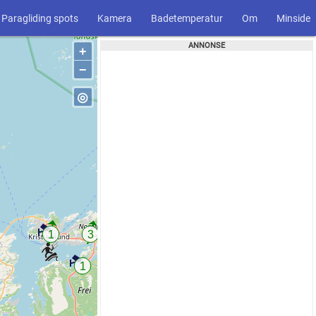
Paragliding spots
Kamera
Badetemperatur
Om
Minside
+
−
◎