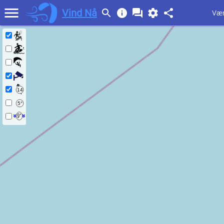
Vind Nå
Vær