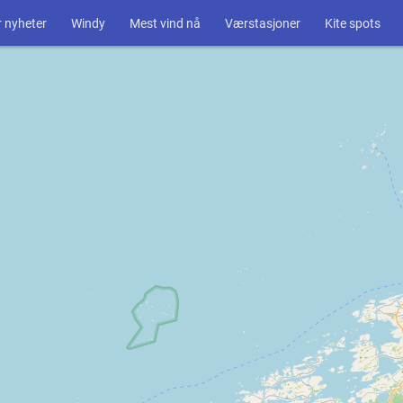
 nyheter
Windy
Mest vind nå
Værstasjoner
Kite spots