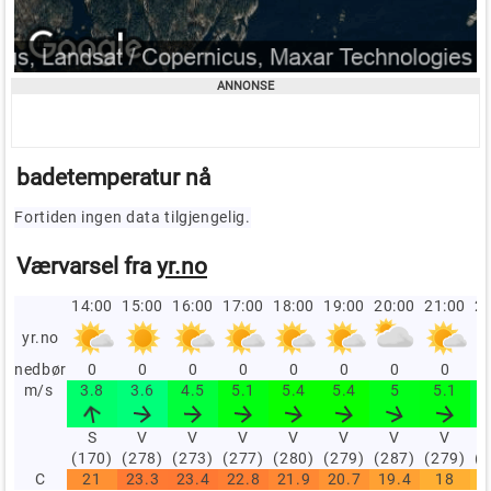
badetemperatur nå
Fortiden ingen data tilgjengelig.
Værvarsel fra
yr.no
14:00
15:00
16:00
17:00
18:00
19:00
20:00
21:00
22
yr.no
nedbør
0
0
0
0
0
0
0
0
m/s
3.8
3.6
4.5
5.1
5.4
5.4
5
5.1
S
V
V
V
V
V
V
V
(170)
(278)
(273)
(277)
(280)
(279)
(287)
(279)
(
C
21
23.3
23.4
22.8
21.9
20.7
19.4
18
1