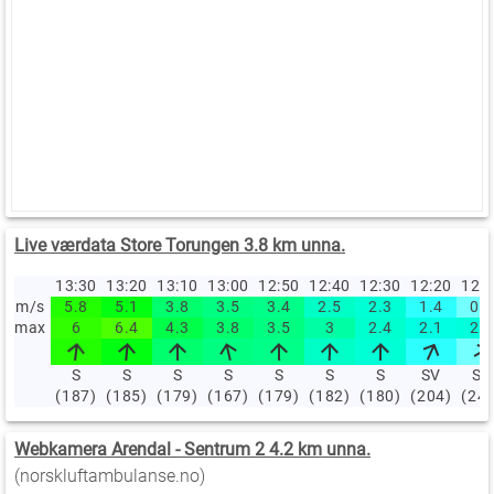
Live værdata Store Torungen 3.8 km unna.
13:30
13:20
13:10
13:00
12:50
12:40
12:30
12:20
12:
m/s
5.8
5.1
3.8
3.5
3.4
2.5
2.3
1.4
0.9
max
6
6.4
4.3
3.8
3.5
3
2.4
2.1
2.2
S
S
S
S
S
S
S
SV
SV
(187)
(185)
(179)
(167)
(179)
(182)
(180)
(204)
(24
Webkamera Arendal - Sentrum 2 4.2 km unna.
(norskluftambulanse.no)