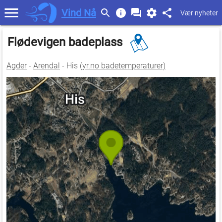
Vind Nå
Vær nyheter
Flødevigen badeplass
Agder
-
Arendal
- His (
yr.no badetemperaturer)