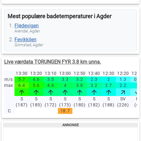
Mest populære badetemperaturer i Agder
Flødevigen
Arendal, Agder
Fevikkilen
Grimstad, Agder
Live værdata TORUNGEN FYR 3.8 km unna.
13:30
13:20
13:10
13:00
12:50
12:40
12:30
12:20
12:
m/s
5.7
4.6
3.5
3.3
3.2
2.3
2
1.3
0.9
max
6.4
5.6
4.4
4
3.8
3.2
2.7
2.2
2
S
S
S
S
S
S
S
SV
N
(187)
(185)
(172)
(173)
(180)
(182)
(188)
(226)
(6)
C
18.7