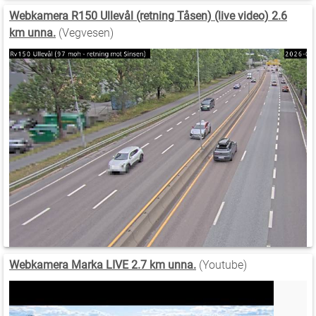
Webkamera R150 Ullevål (retning Tåsen) (live video) 2.6
km unna.
(Vegvesen)
Webkamera Marka LIVE 2.7 km unna.
(Youtube)