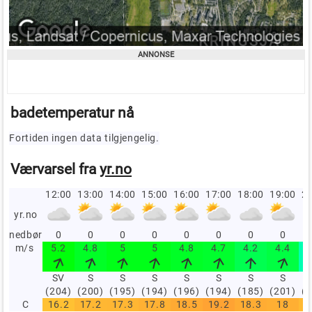
badetemperatur nå
Fortiden ingen data tilgjengelig.
Værvarsel fra
yr.no
12:00
13:00
14:00
15:00
16:00
17:00
18:00
19:00
20
yr.no
nedbør
0
0
0
0
0
0
0
0
m/s
5.2
4.8
5
5
4.8
4.7
4.2
4.4
SV
S
S
S
S
S
S
S
(204)
(200)
(195)
(194)
(196)
(194)
(185)
(201)
(
C
16.2
17.2
17.3
17.8
18.5
19.2
18.3
18
1