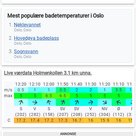
Mest populære badetemperaturer i Oslo
Nøklevannet
Oslo, Oslo
Hovedøya badeplass
Oslo, Oslo
Sognsvann
Oslo, Oslo
Live værdata Holmenkollen 3.1 km unna.
12:20
12:10
12:00
11:50
11:40
11:30
11:20
11:10
11:
m/s
0.5
1
1
3.5
2
2
1
3.5
1.5
max
5
5
6.5
6.5
5
5
5
5
5
S
V
S
SV
SV
V
NV
Ø
N
(202)
(282)
(158)
(207)
(208)
(252)
(304)
(112)
(33
C
17.2
17.4
17.2
17.3
16.7
16
15.9
16
15.