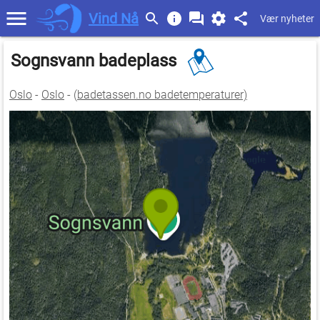
Vind Nå
Vær nyheter
Sognsvann badeplass
Oslo
-
Oslo
- (
badetassen.no badetemperaturer)