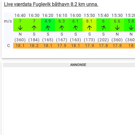
Live værdata Fuglevik båthavn 8.2 km unna.
16:40
16:30
16:20
16:10
16:00
15:50
15:40
15:30
15:
m/s
7
7
4.9
6.3
6.1
8.1
6
6.6
5.8
N
S
S
S
S
S
S
N
N
(360)
(184)
(165)
(167)
(163)
(173)
(202)
(360)
(360
C
18.1
18.2
18.1
17.9
18.1
17.9
17.8
17.8
18