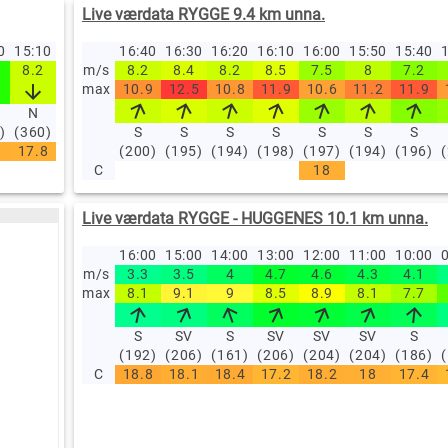
Live værdata RYGGE 9.4 km unna.
20
15:10
15:00
14:50
16:40
14:40
16:30
14:30
16:20
14:20
16:10
14:10
16:00
14:00
15:50
13:00
15:40
12
1
8.2
8.8
m/s
7.3
8.2
6.7
8.4
7.2
8.2
6.3
8.5
8.8
7.5
7.1
8
8.7
7.2
9
max
10.9
12.5
10.8
11.9
10.6
11.2
11.9
N
N
S
S
S
SØ
S
S
S
)
(360)
(360)
(186)
S
(160)
S
(198)
S
(151)
S
(188)
S
(198)
S
(191)
S
(2
17.8
17.7
17.7
(200)
17.5
(195)
17.4
(194)
17.3
(198)
17.3
(197)
17.2
(194)
17.2
(196)
17
C
18
Live værdata RYGGE - HUGGENES 10.1 km unna.
16:00
15:00
14:00
13:00
12:00
11:00
10:00
0
m/s
3.3
3.5
4
4.7
4.6
4.3
4.1
max
8.1
9.1
9
8.5
8.9
8.1
7.7
S
SV
S
SV
SV
SV
S
(192)
(206)
(161)
(206)
(204)
(204)
(186)
C
18.8
18.1
18.4
17.2
18.2
18
17.4