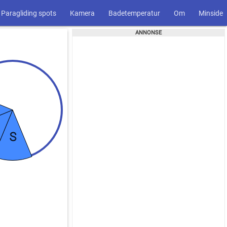
Paragliding spots
Kamera
Badetemperatur
Om
Minside
S