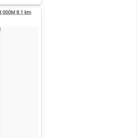
d 000M 8.1 km
:00
11:00
10:00
09:00
08:00
07:00
.3
6.5
4.1
2.6
2.5
3.5
V
SV
SV
SV
SV
SV
04)
(206)
(228)
(238)
(226)
(214)
.3
18.6
17.7
17.3
16.5
15.8