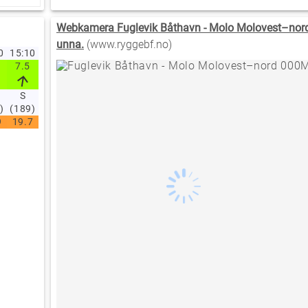
Webkamera Fuglevik Båthavn - Molo Molovest–nor
unna.
(www.ryggebf.no)
20
15:10
15:00
14:50
14:40
14:30
14:20
14:10
14:00
13:00
12
7.5
8.4
5.2
5.5
4.1
4.8
4.2
8.5
6.3
6
S
SV
SV
S
SV
S
SV
S
S
S
)
(189)
(205)
(221)
(189)
(215)
(180)
(219)
(195)
(202)
(2
9
19.7
20.1
19.9
19.9
19.8
19.6
19.3
19.3
18.8
18