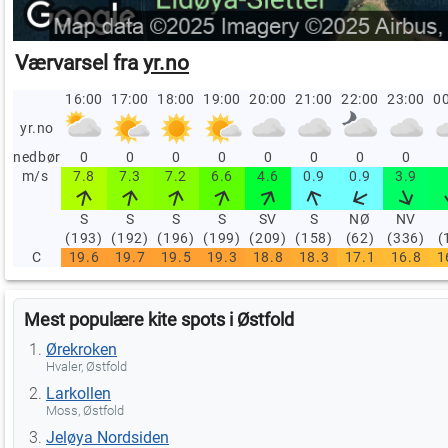
Værvarsel fra
yr.no
16:00
17:00
18:00
19:00
20:00
21:00
22:00
23:00
00
yr.no
nedbør
0
0
0
0
0
0
0
0
m/s
7.8
7.3
7.2
6.6
4.6
0.9
0.9
3.9
S
S
S
S
SV
S
NØ
NV
(193)
(192)
(196)
(199)
(209)
(158)
(62)
(336)
(
C
19.6
19.7
19.5
19.3
18.8
18.3
17.1
16.8
1
Mest populære kite spots i Østfold
Ørekroken
Hvaler, Østfold
Larkollen
Moss, Østfold
Jeløya Nordsiden