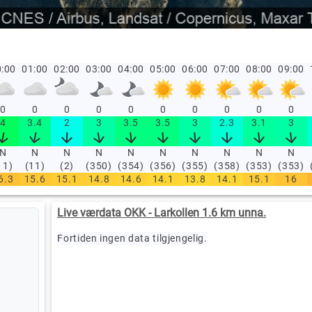
:00
01:00
02:00
03:00
04:00
05:00
06:00
07:00
08:00
09:00
0
0
0
0
0
0
0
0
0
0
4
3.4
2
3
3.5
3.5
3
2.3
3.1
3
N
N
N
N
N
N
N
N
N
N
11)
(11)
(2)
(350)
(354)
(356)
(355)
(358)
(353)
(353)
6.3
15.6
15.1
14.8
14.6
14.1
13.8
14.1
15.1
16
Live værdata OKK - Larkollen 1.6 km unna.
Fortiden ingen data tilgjengelig.