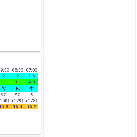
9:00
08:00
07:00
2
2
1.6
5.9
5.9
4.5
SØ
SØ
S
(150)
(129)
(178)
16.9
16.4
15.2