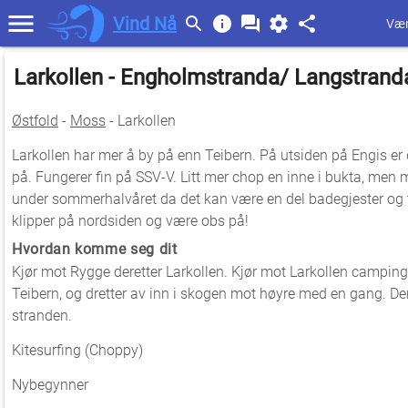
Vind Nå
Vær
Larkollen - Engholmstranda/ Langstrand
Østfold
-
Moss
- Larkollen
Larkollen har mer å by på enn Teibern. På utsiden på Engis er d
på. Fungerer fin på SSV-V. Litt mer chop en inne i bukta, men
under sommerhalvåret da det kan være en del badegjester og t
klipper på nordsiden og være obs på!
Hvordan komme seg dit
Kjør mot Rygge deretter Larkollen. Kjør mot Larkollen camping,
Teibern, og dretter av inn i skogen mot høyre med en gang. Der 
stranden.
Kitesurfing (Choppy)
Nybegynner