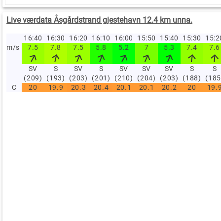
Live værdata Åsgårdstrand gjestehavn 12.4 km unna.
16:40
16:30
16:20
16:10
16:00
15:50
15:40
15:30
15:
m/s
7.5
7.8
7.5
5.8
5.2
7
5.3
7.4
7.6
SV
S
SV
S
SV
SV
SV
S
S
(209)
(193)
(203)
(201)
(210)
(204)
(203)
(188)
(185
C
20
19.9
20.3
20.4
20.1
20.1
20.2
20
19.