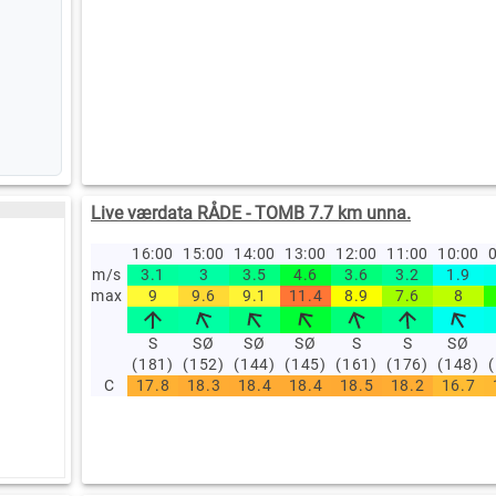
Live værdata RÅDE - TOMB 7.7 km unna.
16:00
15:00
14:00
13:00
12:00
11:00
10:00
0
m/s
3.1
3
3.5
4.6
3.6
3.2
1.9
max
9
9.6
9.1
11.4
8.9
7.6
8
S
SØ
SØ
SØ
S
S
SØ
(181)
(152)
(144)
(145)
(161)
(176)
(148)
C
17.8
18.3
18.4
18.4
18.5
18.2
16.7