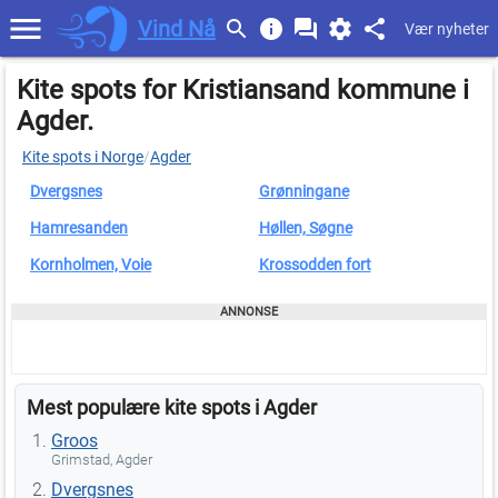
Vind Nå
Vær nyheter
Kite spots for Kristiansand kommune i
Agder.
Kite spots i Norge
/
Agder
Dvergsnes
Grønningane
Hamresanden
Høllen, Søgne
Kornholmen, Voie
Krossodden fort
Mest populære kite spots i Agder
Groos
Grimstad, Agder
Dvergsnes