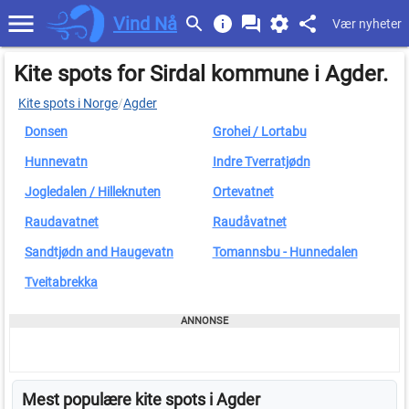
Vind Nå
Vær nyheter
Kite spots for Sirdal kommune i Agder.
Kite spots i Norge
/
Agder
Donsen
Grohei / Lortabu
Hunnevatn
Indre Tverratjødn
Jogledalen / Hilleknuten
Ortevatnet
Raudavatnet
Raudåvatnet
Sandtjødn and Haugevatn
Tomannsbu - Hunnedalen
Tveitabrekka
Mest populære kite spots i Agder