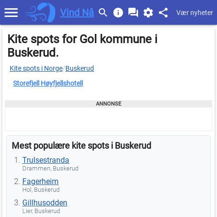
Vind Nå
Vær nyheter
Kite spots for Gol kommune i
Buskerud.
Kite spots i Norge
/
Buskerud
Storefjell Høyfjellshotell
Mest populære kite spots i Buskerud
Trulsestranda
Drammen, Buskerud
Fagerheim
Hol, Buskerud
Gillhusodden
Lier, Buskerud