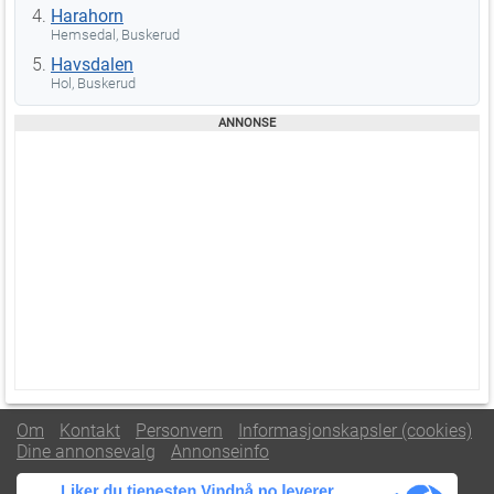
Harahorn
Hemsedal, Buskerud
Havsdalen
Hol, Buskerud
Om
Kontakt
Personvern
Informasjonskapsler (cookies)
Dine annonsevalg
Annonseinfo