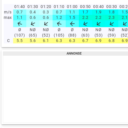
01:40
01:30
01:20
01:10
01:00
00:50
00:40
00:30
00:
m/s
0.7
0.4
0.3
0.7
1.1
1.7
1.9
1.8
1.5
max
1.1
0.6
0.6
1.2
1.5
2.2
2.2
2.3
2.1
Ø
NØ
NØ
Ø
Ø
NØ
NØ
NØ
NØ
(107)
(65)
(52)
(105)
(88)
(63)
(53)
(59)
(52
C
5.5
5.6
6.1
6.3
6.3
6.7
6.9
6.8
6.9