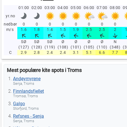
01:00
02:00
03:00
04:00
05:00
06:00
07:00
08:00
09
yr.no
nedbør
0
0
0
0
0
0
0
0
m/s
1.6
1.8
1.4
1.5
1.9
2.5
2.5
2
SØ
SØ
SØ
Ø
Ø
Ø
Ø
N
(127)
(128)
(119)
(108)
(101)
(105)
(110)
(348)
(
C
2.9
2.8
2.4
2.4
3.1
5.1
6.6
7.7
Mest populære kite spots i Troms
Andøymyrene
Senja, Troms
Finnlandsfjellet
Tromsø, Troms
Galgo
Storfjord, Troms
Refsnes - Senja
Senja, Troms