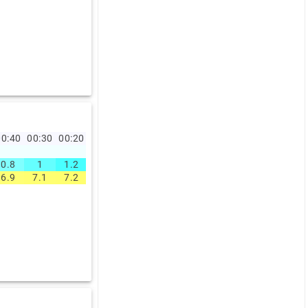
0:40
00:30
00:20
00:10
00:00
23:50
23:40
23:30
23:20
23:1
0.8
1
1.2
1.7
1.7
1.4
1.3
0.9
0.7
1.1
6.9
7.1
7.2
7.1
7.1
7.3
7.4
7.4
7.4
7.5