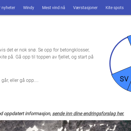
 nyheter
Windy
Mest vind nå
Værstasjoner
Kite spots
hvis det er nok snø. Se opp for betongklosser,
ite på. Gå opp til toppen av fjellet, og start på
SV
år, eller gå opp....
ed oppdatert informasjon,
sende inn dine endringsforslag her.