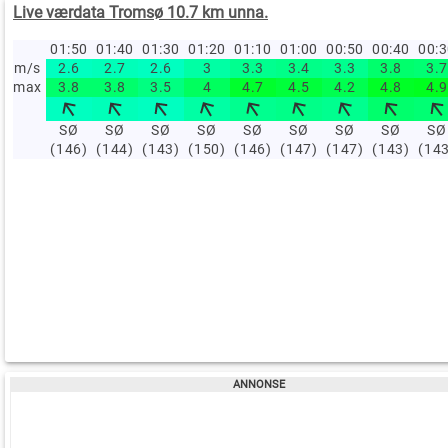
Live værdata Tromsø 10.7 km unna.
01:50
01:40
01:30
01:20
01:10
01:00
00:50
00:40
00:
m/s
2.6
2.7
2.6
3
3.3
3.4
3.3
3.8
3.7
max
3.8
3.8
3.5
4
4.7
4.5
4.2
4.8
4.9
SØ
SØ
SØ
SØ
SØ
SØ
SØ
SØ
SØ
(146)
(144)
(143)
(150)
(146)
(147)
(147)
(143)
(14