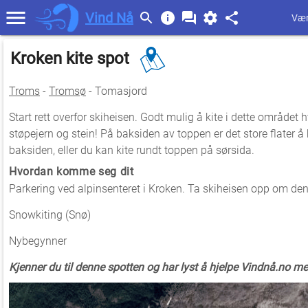
Vind Nå
Vær
Kroken kite spot
Troms
-
Tromsø
- Tomasjord
Start rett overfor skiheisen. Godt mulig å kite i dette området 
støpejern og stein! På baksiden av toppen er det store flater å k
baksiden, eller du kan kite rundt toppen på sørsida.
Hvordan komme seg dit
Parkering ved alpinsenteret i Kroken. Ta skiheisen opp om den g
Snowkiting (Snø)
Nybegynner
Kjenner du til denne spotten og har lyst å hjelpe Vindnå.no m