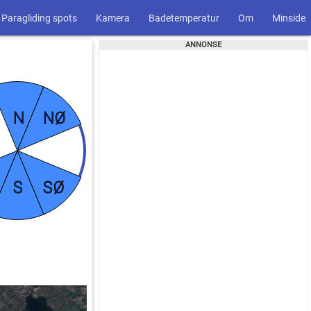
Paragliding spots
Kamera
Badetemperatur
Om
Minside
N
NØ
S
SØ