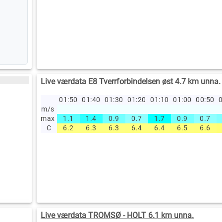
Live værdata E8 Tverrforbindelsen øst 4.7 km unna.
01:50
01:40
01:30
01:20
01:10
01:00
00:50
0
m/s
max
1.1
1.4
0.9
0.7
1.7
0.9
0.7
C
6.2
6.3
6.3
6.4
6.4
6.5
6.6
Live værdata TROMSØ - HOLT 6.1 km unna.