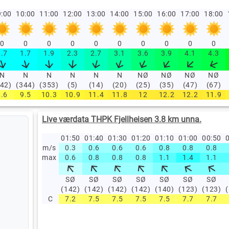
:00
10:00
11:00
12:00
13:00
14:00
15:00
16:00
17:00
18:00
0
0
0
0
0
0
0
0
0
0
1.7
1.7
1.9
2.3
2.7
3.1
3.6
3.9
4.1
4.3
N
N
N
N
N
N
NØ
NØ
NØ
NØ
342)
(344)
(353)
(5)
(14)
(20)
(25)
(35)
(47)
(67)
8.6
9.5
10.3
10.9
11.4
11.8
12
12.2
12.2
11.9
Live værdata THPK Fjellheisen 3.8 km unna.
01:50
01:40
01:30
01:20
01:10
01:00
00:50
0
m/s
0.3
0.6
0.6
0.6
0.8
0.8
0.8
max
0.6
0.8
0.8
0.8
1.1
1.4
1.1
SØ
SØ
SØ
SØ
SØ
SØ
SØ
(142)
(142)
(142)
(142)
(140)
(123)
(123)
C
7.2
7.5
7.5
7.5
7.5
7.7
7.7