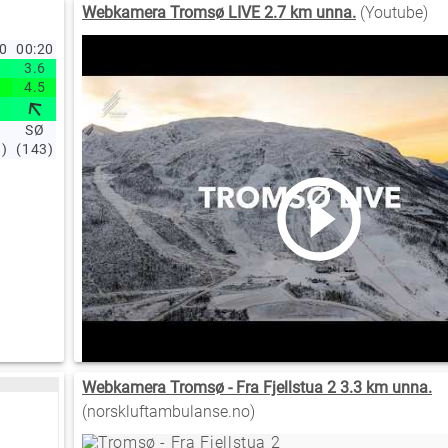
Webkamera Tromsø LIVE 2.7 km unna.
(Youtube)
30
00:20
00:10
00:00
23:50
23:40
23:30
23:20
23:10
23:00
22
3.6
3.4
3
2.7
2.6
3
3.2
3.4
3.3
2
4.5
4.3
3.8
3.2
3.2
3.9
4.2
4.1
4
3
SØ
SØ
SØ
SØ
SØ
SØ
SØ
SØ
SØ
3)
(143)
(142)
(143)
(144)
(142)
(142)
(143)
(146)
(144)
(1
Webkamera Tromsø - Fra Fjellstua 2 3.3 km unna.
(norskluftambulanse.no)