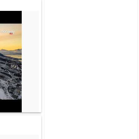
:00
21:00
20:00
19:00
18:00
17:00
16:00
.5
1.5
2
1.7
2.2
3
3.5
.4
2.5
3.1
2.7
4.2
5
5.8
SØ
SV
SV
V
SV
SV
SV
39)
(223)
(247)
(259)
(208)
(211)
(209)