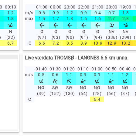
20
00:10
00:00
23:50
01:00
23:40
00:00
23:30
23:00
23:20
22:00
23:10
21:00
23:00
20:00
22:00
19:00
21
1
1.2
1.2
m/s
1.4
0.6
1.6
0.9
1.2
1.2
0.7
0.9
0.5
0.4
0.4
0.7
1
1.8
1
1.8
1.5
max
1.7
1.5
1.9
1.7
1.9
1.8
1
1.6
1
1.6
0.9
2.7
1.4
2.8
N
N
N
Ø
NØ
Ø
NØ
Ø
N
Ø
NØ
Ø
NØ
NV
N
NV
)
(22)
(20)
(15)
(97)
(47)
(93)
(26)
(90)
(18)
(91)
(31)
(94)
(29)
(336)
(353)
(299)
(2
6.7
7
C
7.2
6.6
7.5
7.2
7.4
8.5
6.8
8.9
7.4
10.9
7.3
12.9
8.1
13.2
9
Live værdata TROMSØ - LANGNES 6.6 km unna.
01:40
01:30
01:20
01:10
01:00
00:50
00:40
0
m/s
0.5
0.6
1.1
0.9
0.9
1.1
1.2
NØ
SØ
SØ
NØ
NØ
NØ
NØ
(39)
(152)
(130)
(64)
(28)
(66)
(37)
C
6.4