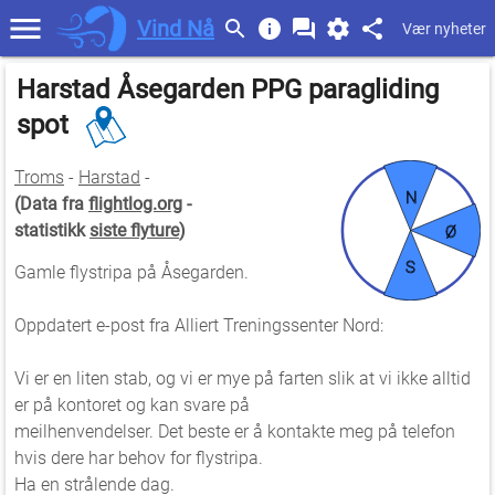
Vind Nå
Vær nyheter
Harstad Åsegarden PPG paragliding
spot
Troms
-
Harstad
-
N
(Data fra
flightlog.org
-
statistikk
siste flyture
)
Ø
S
Gamle flystripa på Åsegarden.
Oppdatert e-post fra Alliert Treningssenter Nord:
Vi er en liten stab, og vi er mye på farten slik at vi ikke alltid
er på kontoret og kan svare på
meilhenvendelser. Det beste er å kontakte meg på telefon
hvis dere har behov for flystripa.
Ha en strålende dag.