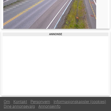
Om
Kontakt
Personvern
Informasjonskapsler (cookies)
Dine annonsevalg
Annonseinfo