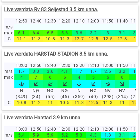
Live værdata Rv 83 Seljestad 3.5 km unna.
12:50
12:40
12:30
12:20
12:10
12:00
11:50
11:40
11:
m/s
max
6.1
6.4
6.5
5.6
3.6
3.2
3
3.1
3.3
C
11.1
11.3
10.8
11.3
12.7
12.5
12.5
12.3
12
Live værdata HARSTAD STADION 3.5 km unna.
13:00
12:50
12:40
12:30
12:20
12:10
12:00
11:50
11:
m/s
1.7
3.3
3.6
4.1
1.7
1.7
2.5
3.2
1.7
max
4
7
6
6
4
5
5
6
5
N
NØ
NØ
NØ
N
NØ
NV
NV
V
(349)
(34)
(55)
(45)
(359)
(40)
(298)
(314)
(27
C
10.8
11.2
11
10.5
11.3
12.5
11.3
11
12.
Live værdata Harstad 3.9 km unna.
13:00
12:50
12:40
12:30
12:20
12:10
12:00
11:50
11:
m/s
5.4
5.9
5.9
5.2
5.3
4.3
1.8
3.1
2.5