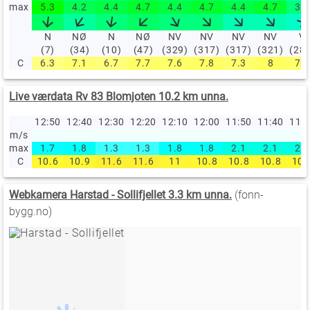
max
5.3
4.2
4.4
4.7
4.4
4.7
4.4
4.7
3.6
N
NØ
N
NØ
NV
NV
NV
NV
V
(7)
(34)
(10)
(47)
(329)
(317)
(317)
(321)
(28
C
6.3
7.1
6.7
7.7
7.6
7.8
7.3
8
7.5
Live værdata Rv 83 Blomjoten 10.2 km unna.
12:50
12:40
12:30
12:20
12:10
12:00
11:50
11:40
11:
m/s
max
1.7
1.8
1.3
1.3
1.8
1.8
2.1
2.1
2.1
C
10.6
10.9
11.6
11.6
11
10.8
10.8
10.8
10.
Webkamera Harstad - Sollifjellet 3.3 km unna.
(fonn-
bygg.no)