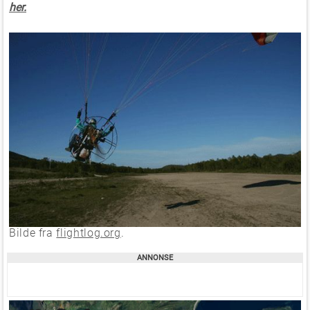
her.
Bilde fra
flightlog.org
.