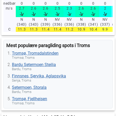
nedbør
0
0
0
0
0
0
0
0
m/s
2.7
2.6
2.6
2.5
2.3
2.6
2.6
2
N
N
N
NV
NV
N
N
NV
(340)
(343)
(339)
(336)
(336)
(338)
(341)
(337)
(
C
11.3
11.3
11.4
11.4
11.2
10.9
10.4
9.9
Mest populære paragliding spots i Troms
Tromsø, Tromsdalstinden
Tromsø, Troms
Bardu Setermoen Steilia
Bardu, Troms
Finnsnes, Sørvika, Aglapsvika
Senja, Troms
Setermoen, Storala
Bardu, Troms
Tromsø, Fjellheisen
Tromsø, Troms