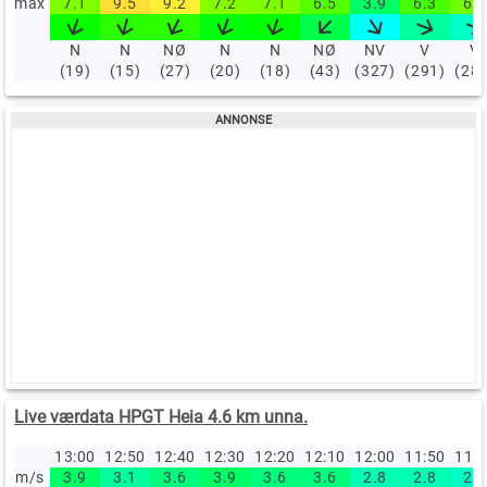
max
7.1
9.5
9.2
7.2
7.1
6.5
3.9
6.3
6.9
N
N
NØ
N
N
NØ
NV
V
V
(19)
(15)
(27)
(20)
(18)
(43)
(327)
(291)
(28
Live værdata HPGT Heia 4.6 km unna.
13:00
12:50
12:40
12:30
12:20
12:10
12:00
11:50
11:
m/s
3.9
3.1
3.6
3.9
3.6
3.6
2.8
2.8
2.5