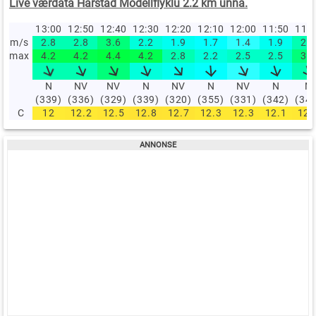
Live værdata Harstad Modellflyklu 2.2 km unna.
13:00
12:50
12:40
12:30
12:20
12:10
12:00
11:50
11:
m/s
2.8
2.8
3.6
2.2
1.9
1.7
1.4
1.9
2.8
max
4.2
4.2
4.4
4.2
2.8
2.2
2.5
2.5
3.6
N
NV
NV
N
NV
N
NV
N
N
(339)
(336)
(329)
(339)
(320)
(355)
(331)
(342)
(34
C
12
12.2
12.5
12.8
12.7
12.3
12.3
12.1
12.