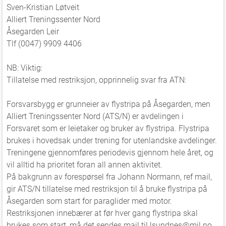
Sven-Kristian Løtveit
Alliert Treningssenter Nord
Åsegarden Leir
Tlf (0047) 9909 4406
NB: Viktig:
Tillatelse med restriksjon, opprinnelig svar fra ATN:
Forsvarsbygg er grunneier av flystripa på Åsegarden, men
Alliert Treningssenter Nord (ATS/N) er avdelingen i
Forsvaret som er leietaker og bruker av flystripa. Flystripa
brukes i hovedsak under trening for utenlandske avdelinger.
Treningene gjennomføres periodevis gjennom hele året, og
vil alltid ha prioritet foran all annen aktivitet.
På bakgrunn av forespørsel fra Johann Normann, ref mail,
gir ATS/N tillatelse med restriksjon til å bruke flystripa på
Åsegarden som start for paraglider med motor.
Restriksjonen innebærer at før hver gang flystripa skal
brukes som start, må det sendes mail til lsundnes@mil.no