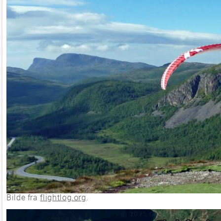
Bilde fra
flightlog.org
.