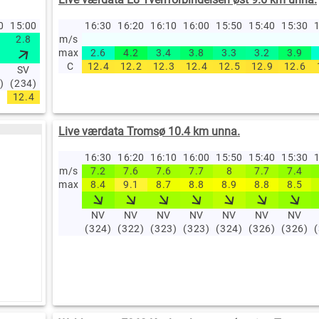
10
15:00
14:50
14:40
16:30
14:30
16:20
14:20
16:10
14:10
16:00
14:00
15:50
13:00
15:40
12:00
15:30
11
1
2.8
1.9
m/s
2.7
2.9
1.6
1.4
1.3
1.7
1.7
max
2.6
4.2
3.4
3.8
3.3
3.2
3.9
C
12.4
12.2
12.3
12.4
12.5
12.9
12.6
SV
SV
SV
SV
SV
SV
SV
NV
NV
)
(234)
(235)
(240)
(231)
(206)
(209)
(236)
(298)
(326)
(2
12.4
12.3
11.9
11.8
11
Live værdata Tromsø 10.4 km unna.
16:30
16:20
16:10
16:00
15:50
15:40
15:30
1
m/s
7.2
7.6
7.6
7.7
8
7.7
7.4
max
8.4
9.1
8.7
8.8
8.9
8.8
8.5
NV
NV
NV
NV
NV
NV
NV
(324)
(322)
(323)
(323)
(324)
(326)
(326)