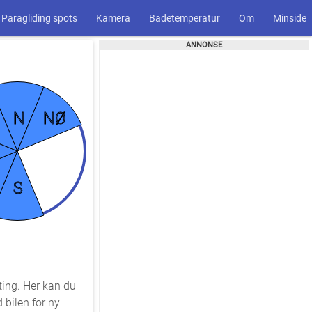
Paragliding spots
Kamera
Badetemperatur
Om
Minside
N
NØ
S
ting. Her kan du
 bilen for ny