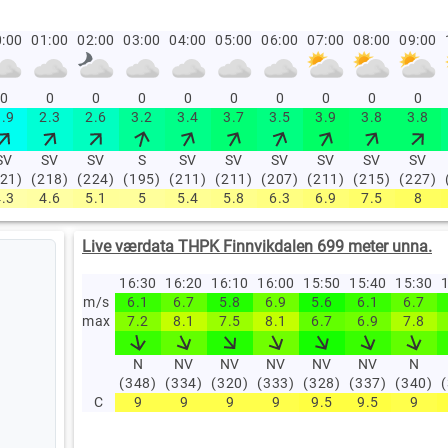
:00
01:00
02:00
03:00
04:00
05:00
06:00
07:00
08:00
09:00
0
0
0
0
0
0
0
0
0
0
1.9
2.3
2.6
3.2
3.4
3.7
3.5
3.9
3.8
3.8
SV
SV
SV
S
SV
SV
SV
SV
SV
SV
221)
(218)
(224)
(195)
(211)
(211)
(207)
(211)
(215)
(227)
4.3
4.6
5.1
5
5.4
5.8
6.3
6.9
7.5
8
Live værdata THPK Finnvikdalen 699 meter unna.
16:30
16:20
16:10
16:00
15:50
15:40
15:30
1
m/s
6.1
6.7
5.8
6.9
5.6
6.1
6.7
max
7.2
8.1
7.5
8.1
6.7
6.9
7.8
N
NV
NV
NV
NV
NV
N
(348)
(334)
(320)
(333)
(328)
(337)
(340)
C
9
9
9
9
9.5
9.5
9