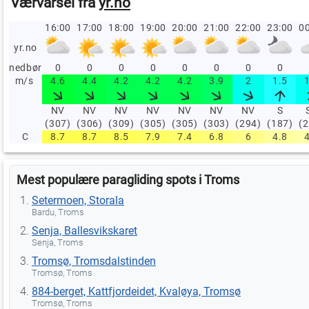
Værvarsel fra
yr.no
16:00
17:00
18:00
19:00
20:00
21:00
22:00
23:00
00
yr.no
nedbør
0
0
0
0
0
0
0
0
m/s
4.6
4.4
4.2
4.2
4.2
3.9
2
1.5
NV
NV
NV
NV
NV
NV
NV
S
(307)
(306)
(309)
(305)
(305)
(303)
(294)
(187)
(
C
8.7
8.7
8.5
7.9
7.4
6.8
6
4.8
Mest populære paragliding spots i Troms
Setermoen, Storala
Bardu, Troms
Senja, Ballesvikskaret
Senja, Troms
Tromsø, Tromsdalstinden
Tromsø, Troms
884-berget, Kattfjordeidet, Kvaløya, Tromsø
Tromsø, Troms