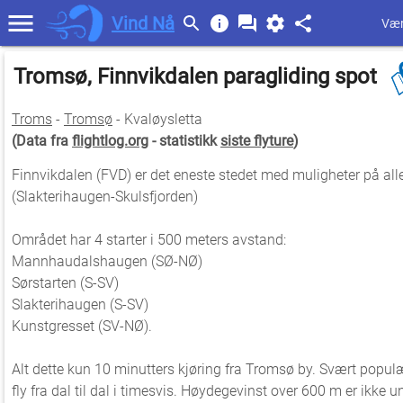
Vind Nå
Vær
Tromsø, Finnvikdalen paragliding spot
Troms
-
Tromsø
- Kvaløysletta
(Data fra
flightlog.org
- statistikk
siste flyture
)
Finnvikdalen (FVD) er det eneste stedet med muligheter på all
(Slakterihaugen-Skulsfjorden)
Området har 4 starter i 500 meters avstand:
Mannhaudalshaugen (SØ-NØ)
Sørstarten (S-SV)
Slakterihaugen (S-SV)
Kunstgresset (SV-NØ).
Alt dette kun 10 minutters kjøring fra Tromsø by. Svært popul
fly fra dal til dal i timesvis. Høydegevinst over 600 m er ikke 