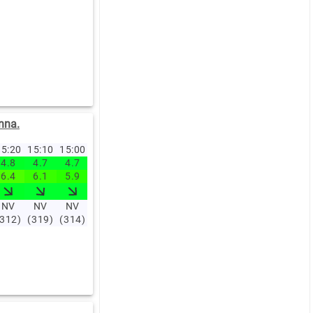
nna.
5:20
15:10
15:00
14:50
14:40
14:30
14:20
14:10
14:00
13:0
4.8
4.7
4.7
4.7
4.1
4.3
4
3.8
4
3.5
6.4
6.1
5.9
5.8
5.4
5.6
5.4
4.9
5.5
5.4
NV
NV
NV
NV
NV
NV
NV
NV
NV
NV
(312)
(319)
(314)
(315)
(321)
(316)
(320)
(326)
(327)
(326)