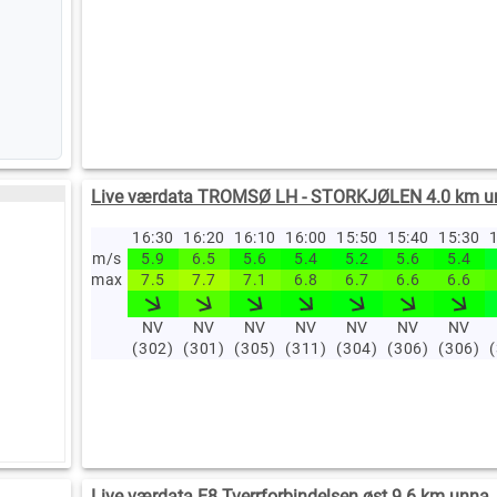
Live værdata TROMSØ LH - STORKJØLEN 4.0 km u
16:30
16:20
16:10
16:00
15:50
15:40
15:30
1
m/s
5.9
6.5
5.6
5.4
5.2
5.6
5.4
max
7.5
7.7
7.1
6.8
6.7
6.6
6.6
NV
NV
NV
NV
NV
NV
NV
(302)
(301)
(305)
(311)
(304)
(306)
(306)
Live værdata E8 Tverrforbindelsen øst 9.6 km unna.