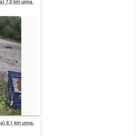
a) 7.0 km unna.
:00
10:00
09:00
08:00
07:00
.3
4.4
2.9
2.2
0.9
.5
5.3
3.7
3.3
2
N
N
N
NØ
N
10)
(8)
(8)
(24)
(9)
0
0
0
0
0
a) 8.1 km unna.