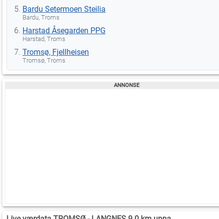
Bardu Setermoen Steilia
Bardu, Troms
Harstad Åsegarden PPG
Harstad, Troms
Tromsø, Fjellheisen
Tromsø, Troms
Live værdata TROMSØ - LANGNES 9.0 km unna.