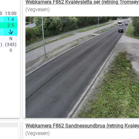
Webkamera F862 Kvaløysletta sør (retning Tromsøy
(Vegvesen)
10
15:00
14:50
14:40
14:30
14:20
14:10
14:00
13:00
12:00
11
1.4
2.5
4.2
3.9
0.6
1.9
1.9
2
1.8
4
2.5
3.3
5.3
5.8
1.4
2.5
2.5
3.2
3
5
N
N
NV
NV
N
N
N
NØ
NØ
0)
(343)
(341)
(307)
(300)
(16)
(7)
(346)
(37)
(46)
(
0
0
0
0
0
0
0
0
0
Webkamera F862 Sandnessundbrua (retning Kvaløy
(Vegvesen)