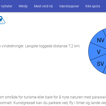
 nyheter
Windy
Mest vind nå
Værstasjoner
Kite spots
NV
e vindretninger. Lengste loggede distanse 7,2 km.
V
SV
ært område for turisme eller bare for å nyte naturen med parawai
unormalt. Kunstgresset kan du parkere ved, fly i timer og lande ved