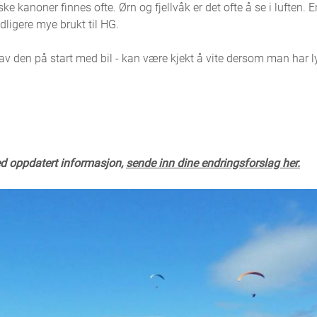
e kanoner finnes ofte. Ørn og fjellvåk er det ofte å se i luften. En
idligere mye brukt til HG.
v den på start med bil - kan være kjekt å vite dersom man har ly
ed oppdatert informasjon,
sende inn dine endringsforslag her.