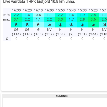
Live værdata THPK Ersfjord 10.8 km unna.
16:30
16:20
16:10
16:00
15:50
15:40
15:30
15:20
15:
m/s
2.2
1.4
0.6
1.1
2.2
1.4
1.9
2.8
1.1
max
3.1
2.2
1.1
2.2
3.3
1.7
2.8
3.6
2.5
SØ
SØ
Ø
NV
N
N
N
N
NV
(114)
(118)
(105)
(337)
(358)
(9)
(351)
(344)
(31
C
0
0
0
0
0
0
0
0
0