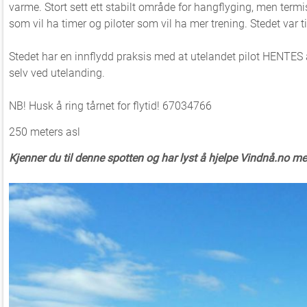
varme. Stort sett ett stabilt område for hangflyging, men termisk
som vil ha timer og piloter som vil ha mer trening. Stedet var t
Stedet har en innflydd praksis med at utelandet pilot HENTES a
selv ved utelanding.
NB! Husk å ring tårnet for flytid! 67034766
250 meters asl
Kjenner du til denne spotten og har lyst å hjelpe Vindnå.no m