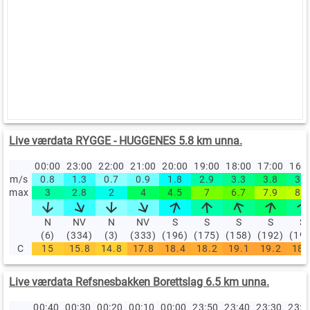
Live værdata RYGGE - HUGGENES 5.8 km unna.
00:00
23:00
22:00
21:00
20:00
19:00
18:00
17:00
16:
m/s
0.8
1.3
0.7
0.9
1.8
2.9
3.3
3.8
3.3
max
3
2.8
2
4
4.5
7
6.7
7.9
8.1
N
NV
N
NV
S
S
S
S
S
(6)
(334)
(3)
(333)
(196)
(175)
(158)
(192)
(19
C
15
15.8
14.8
17.8
18.4
18.2
19.1
19.2
18.
Live værdata Refsnesbakken Borettslag 6.5 km unna.
00:40
00:30
00:20
00:10
00:00
23:50
23:40
23:30
23: