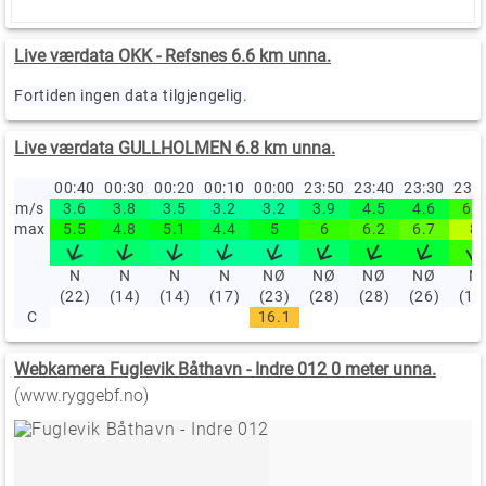
Live værdata OKK - Refsnes 6.6 km unna.
Fortiden ingen data tilgjengelig.
Live værdata GULLHOLMEN 6.8 km unna.
00:40
00:30
00:20
00:10
00:00
23:50
23:40
23:30
23:
m/s
3.6
3.8
3.5
3.2
3.2
3.9
4.5
4.6
6.1
max
5.5
4.8
5.1
4.4
5
6
6.2
6.7
8
N
N
N
N
NØ
NØ
NØ
NØ
N
(22)
(14)
(14)
(17)
(23)
(28)
(28)
(26)
(16
C
16.1
Webkamera Fuglevik Båthavn - Indre 012 0 meter unna.
(www.ryggebf.no)