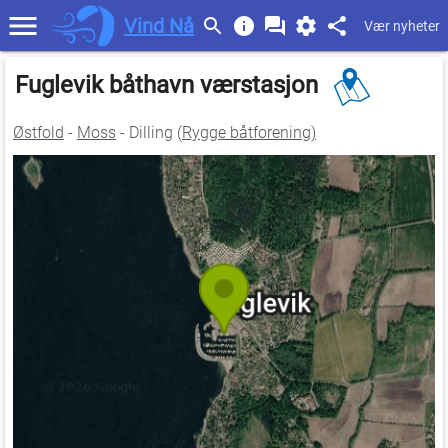
Vind Nå
Vær nyheter
Fuglevik båthavn værstasjon
Østfold
-
Moss
- Dilling (
Rygge båtforening)