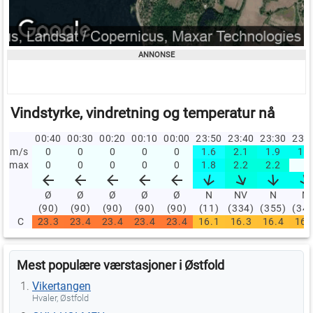
Vindstyrke, vindretning og temperatur nå
00:40
00:30
00:20
00:10
00:00
23:50
23:40
23:30
23:
m/s
0
0
0
0
0
1.6
2.1
1.9
1.9
max
0
0
0
0
0
1.8
2.2
2.2
Ø
Ø
Ø
Ø
Ø
N
NV
N
N
(90)
(90)
(90)
(90)
(90)
(11)
(334)
(355)
(34
C
23.3
23.4
23.4
23.4
23.4
16.1
16.3
16.4
16.
Mest populære værstasjoner i Østfold
Vikertangen
Hvaler, Østfold