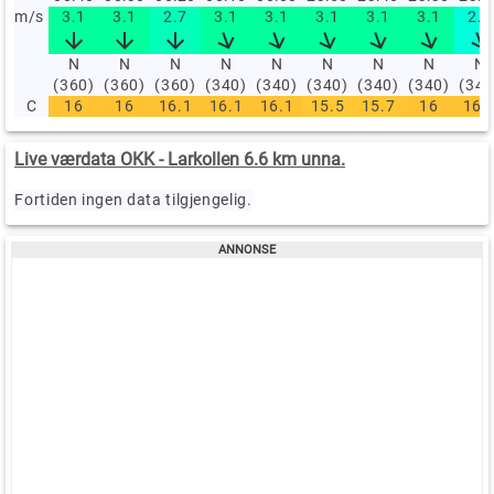
m/s
3.1
3.1
2.7
3.1
3.1
3.1
3.1
3.1
2.2
N
N
N
N
N
N
N
N
N
(360)
(360)
(360)
(340)
(340)
(340)
(340)
(340)
(340
C
16
16
16.1
16.1
16.1
15.5
15.7
16
16.
Live værdata OKK - Larkollen 6.6 km unna.
Fortiden ingen data tilgjengelig.