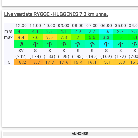
Live værdata RYGGE - HUGGENES 7.3 km unna.
12:00
11:00
10:00
09:00
08:00
07:00
06:00
05:00
04:
m/s
4.1
4.1
3.8
4.1
2.9
2.7
1.6
2.7
2.8
max
9.4
7.6
9.5
7.8
7
5.6
3.3
5
5.1
SV
S
S
S
S
S
S
S
S
(212)
(174)
(183)
(198)
(193)
(195)
(169)
(172)
(20
C
18.2
18.7
17.7
17.6
16.4
16.1
15.1
15.3
15.