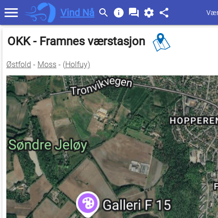
Vind Nå
Vær
OKK - Framnes værstasjon
Østfold
-
Moss
- (
Holfuy)