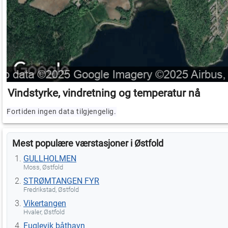
Vindstyrke, vindretning og temperatur nå
Fortiden ingen data tilgjengelig.
Mest populære værstasjoner i Østfold
GULLHOLMEN
Moss, Østfold
STRØMTANGEN FYR
Fredrikstad, Østfold
Vikertangen
Hvaler, Østfold
Fuglevik båthavn