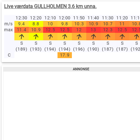
Live værdata GULLHOLMEN 3.6 km unna.
12:30
12:20
12:10
12:00
11:50
11:40
11:30
11:20
11:
m/s
9.4
8.8
10
9.8
10.3
10.9
10.7
11
10.
max
11.4
10.9
12.5
12.5
12
13
12.3
12.5
12.
S
S
S
S
S
S
S
S
S
(189)
(193)
(194)
(194)
(196)
(190)
(187)
(187)
(19
C
17.9