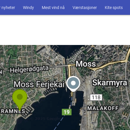
 nyheter
Windy
Mest vind nå
Værstasjoner
Kite spots