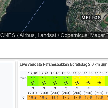
Live værdata Refsnesbakken Borettslag 2.0 km unn
12:30
12:20
12:10
12:00
11:50
11:40
11:30
1
m/s
7.2
7.7
7.6
7.6
8.9
8.9
8.9
S
S
S
S
S
S
S
(200)
(200)
(200)
(200)
(200)
(200)
(200)
(
C
18.2
18.2
18.1
17.9
17.8
17.8
17.8