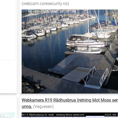
(webcam.coresecurity.no)
Webkamera R19 Rådhusbrua (retning Mot Moss sen
unna.
(Vegvesen)