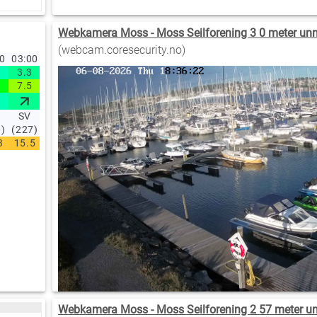
Webkamera Moss - Moss Seilforening 3 0 meter unn
(webcam.coresecurity.no)
00
03:00
3.3
7.5
SV
0)
(227)
3
15.5
Webkamera Moss - Moss Seilforening 2 57 meter u