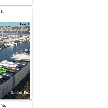
a.
nna.