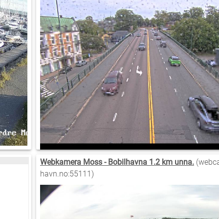
Webkamera Moss - Bobilhavna 1.2 km unna.
(webc
havn.no:55111)