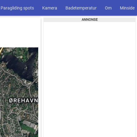
Paragliding spots
Kamera
Badetemperatur
Om
Minside