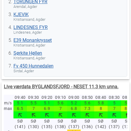
TORUNGEN FYR
Arendal, Agder
KJEVIK
Kristiansand, Agder
LINDESNES FYR
Lindesnes, Agder
E39 Monankrysset
Kristiansand, Agder
Sørkite Høllen
Kristiansand, Agder
Fv 450 Hunnedalen
Sirdal, Agder
Live værdata BYGLANDSFJORD - NESET 11.3 km unna.
09:40
09:30
09:20
09:10
09:00
08:50
08:40
08:30
08:
m/s
5.1
5.5
5.1
5.6
5.2
5.6
5.8
5
5.9
max
6.5
7
6.9
7
6.8
7.3
8
7
8.1
SØ
SØ
SØ
SØ
SØ
SØ
SØ
SØ
SØ
(141)
(130)
(135)
(138)
(137)
(136)
(142)
(137)
(12