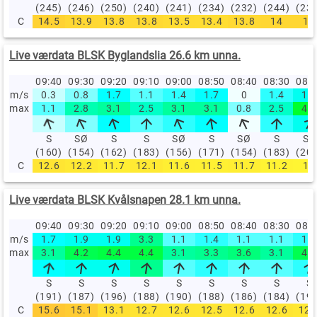
(245)
(246)
(250)
(240)
(241)
(234)
(232)
(244)
(23
C
14.5
13.9
13.8
13.8
13.5
13.4
13.8
14
14
Live værdata BLSK Byglandslia 26.6 km unna.
09:40
09:30
09:20
09:10
09:00
08:50
08:40
08:30
08:
m/s
0.3
0.8
1.7
1.1
1.4
1.7
0
1.4
1.9
max
1.1
2.8
3.1
2.5
3.1
3.1
0.8
2.5
4.7
S
SØ
S
S
SØ
S
SØ
S
SV
(160)
(154)
(162)
(183)
(156)
(171)
(154)
(183)
(20
C
12.6
12.2
11.7
12.1
11.6
11.5
11.7
11.2
11
Live værdata BLSK Kvålsnapen 28.1 km unna.
09:40
09:30
09:20
09:10
09:00
08:50
08:40
08:30
08:
m/s
1.7
1.9
1.9
3.3
1.1
1.4
1.1
1.1
1.4
max
3.1
4.2
4.4
4.4
3.1
3.3
3.6
3.1
4.2
S
S
S
S
S
S
S
S
S
(191)
(187)
(196)
(188)
(190)
(188)
(186)
(184)
(19
C
15.6
15.1
13.1
12.7
12.6
12.5
12.6
12.6
12.