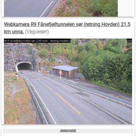
Webkamera R9 Fånefjelltunnelen sør (retning Hovden) 21.5
km unna.
(Vegvesen)