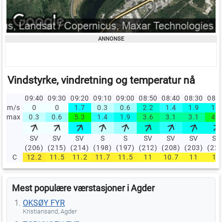
Vindstyrke, vindretning og temperatur nå
09:40
09:30
09:20
09:10
09:00
08:50
08:40
08:30
08:
m/s
0
0
1.7
0.3
0.6
2.2
1.4
1.9
1.9
max
0.3
0.6
5.3
1.4
1.9
3.6
3.1
3.1
4.7
SV
SV
SV
S
S
SV
SV
SV
SV
(206)
(215)
(214)
(198)
(197)
(212)
(208)
(203)
(22
C
12.2
11.5
11.2
11.7
11.5
11
10.7
11
11
Mest populære værstasjoner i Agder
OKSØY FYR
Kristiansand, Agder