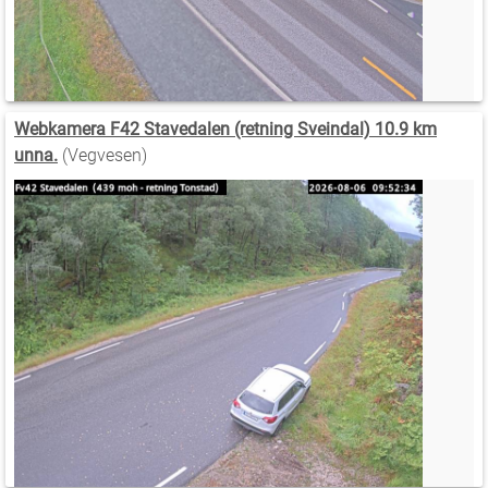
Webkamera F42 Stavedalen (retning Sveindal) 10.9 km
unna.
(Vegvesen)