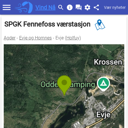
Vind Nå
Vær nyheter
SPGK Fennefoss værstasjon
Agder
-
Evje og Hornnes
- Evje (
Holfuy)