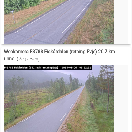
Webkamera F3788 Fiskårdalen (retning Evje) 20.7 km
unna.
(Vegvesen)