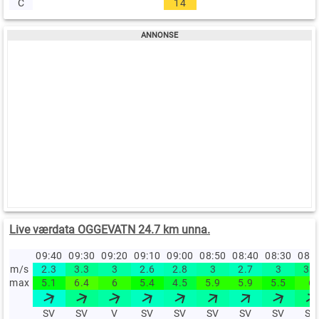
C
14
Live værdata OGGEVATN 24.7 km unna.
09:40
09:30
09:20
09:10
09:00
08:50
08:40
08:30
08:
m/s
2.3
3.3
3
2.6
2.8
3
2.7
3
3.5
max
5.1
6.4
6
5.4
4.5
5.9
5.9
5.5
6
SV
SV
V
SV
SV
SV
SV
SV
SV