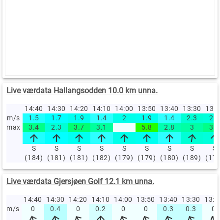
Live værdata Hallangsodden 10.0 km unna.
14:40
14:30
14:20
14:10
14:00
13:50
13:40
13:30
13:
m/s
1.5
1.7
1.9
1.4
2
1.9
1.4
2.3
2.2
max
3.4
2.3
3.7
3.1
5.8
2.8
3
3.4
S
S
S
S
S
S
S
S
S
(184)
(181)
(181)
(182)
(179)
(179)
(180)
(189)
(17
Live værdata Gjersjøen Golf 12.1 km unna.
14:40
14:30
14:20
14:10
14:00
13:50
13:40
13:30
13:
m/s
0
0.4
0
0.2
0
0
0.3
0.3
0