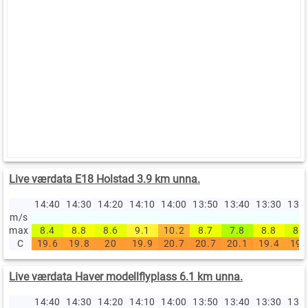
Live værdata E18 Holstad 3.9 km unna.
14:40
14:30
14:20
14:10
14:00
13:50
13:40
13:30
13:
m/s
max
8.4
8.8
8.6
9.1
10.2
8.7
7.8
8.8
8.4
C
19.6
19.8
20
19.9
20.7
20.7
20.1
19.4
19.
Live værdata Haver modellflyplass 6.1 km unna.
14:40
14:30
14:20
14:10
14:00
13:50
13:40
13:30
13: