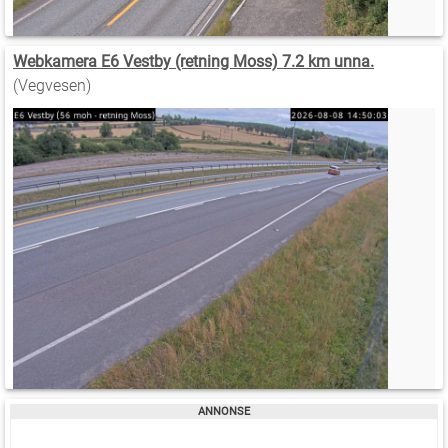
Webkamera E6 Vestby (retning Moss) 7.2 km unna.
(Vegvesen)