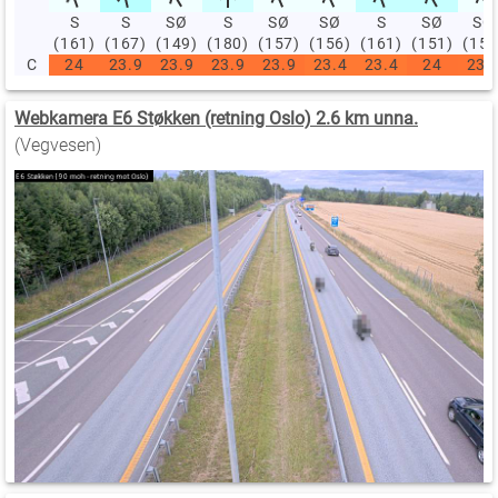
S
S
SØ
S
SØ
SØ
S
SØ
SØ
(161)
(167)
(149)
(180)
(157)
(156)
(161)
(151)
(155
C
24
23.9
23.9
23.9
23.9
23.4
23.4
24
23.
Webkamera E6 Støkken (retning Oslo) 2.6 km unna.
(Vegvesen)