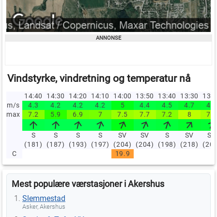
Vindstyrke, vindretning og temperatur nå
14:40
14:30
14:20
14:10
14:00
13:50
13:40
13:30
13:
m/s
4.3
4.2
4.2
4.2
5
4.4
4.5
4.7
4.6
max
7.2
5.9
6.9
7
7.5
7.7
7.2
8
7.7
S
S
S
S
SV
SV
S
SV
SV
(181)
(187)
(193)
(197)
(204)
(204)
(198)
(218)
(20
C
19.9
Mest populære værstasjoner i Akershus
Slemmestad
Asker, Akershus