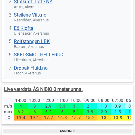
Statkraft Tofte NY
Asker, Akershus
Steilene Viis.no
Nesodden, Akershus
E6 Kløfta
Ullensaker, Akershus
Rolfstangen LBK
Bærum, Akershus
SKEDSMO - HELLERUD
Lillestrøm, Akershus
Drøbak Fluid.no
Frogn, Akershus
Live værdata ÅS NIBIO 0 meter unna.
14:00
13:00
12:00
11:00
10:00
09:00
08:00
07:00
06:
m/s
4
3
2.9
3.3
3.1
2.1
1.3
0.9
0.4
max
6.2
6
5.2
5
5.1
3.8
2.9
1.5
1.8
C
19.4
19.1
17.7
16.3
15.7
15.2
13
10.9
10.