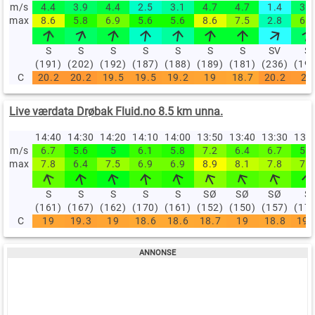
m/s
4.4
3.9
4.4
2.5
3.1
4.7
4.7
1.4
3.9
max
8.6
5.8
6.9
5.6
5.6
8.6
7.5
2.8
6.9
S
S
S
S
S
S
S
SV
S
(191)
(202)
(192)
(187)
(188)
(189)
(181)
(236)
(19
C
20.2
20.2
19.5
19.5
19.2
19
18.7
20.2
20
Live værdata Drøbak Fluid.no 8.5 km unna.
14:40
14:30
14:20
14:10
14:00
13:50
13:40
13:30
13:
m/s
6.7
5.6
5
6.1
5.8
7.2
6.4
6.7
5.8
max
7.8
6.4
7.5
6.9
6.9
8.9
8.1
7.8
7.5
S
S
S
S
S
SØ
SØ
SØ
S
(161)
(167)
(162)
(170)
(161)
(152)
(150)
(157)
(17
C
19
19.3
19
18.6
18.6
18.7
19
18.8
19.