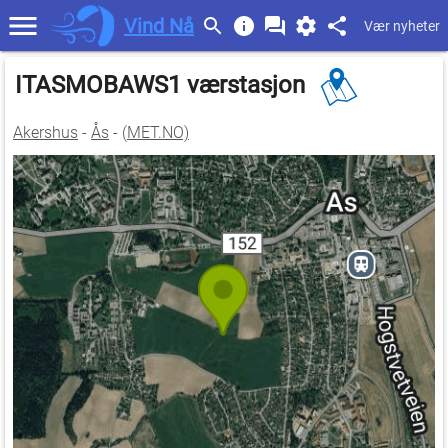
Vind Nå
Vær nyheter
ITASMOBAWS1 værstasjon
Akershus
-
Ås
- (
MET.NO)