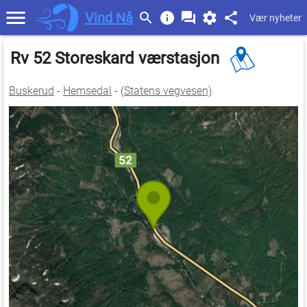
Vind Nå
Vær nyheter
Rv 52 Storeskard værstasjon
Buskerud
-
Hemsedal
- (
Statens vegvesen)