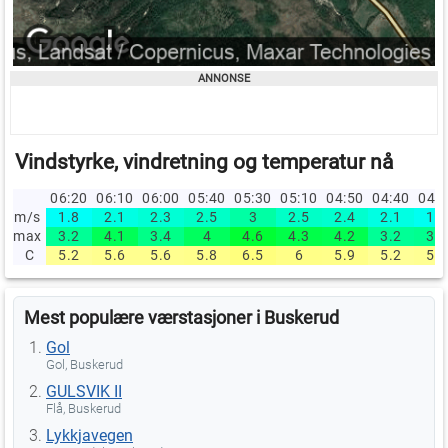
Vindstyrke, vindretning og temperatur nå
06:20
06:10
06:00
05:40
05:30
05:10
04:50
04:40
04:
m/s
1.8
2.1
2.3
2.5
3
2.5
2.4
2.1
1.9
max
3.2
4.1
3.4
4
4.6
4.3
4.2
3.2
3.3
C
5.2
5.6
5.6
5.8
6.5
6
5.9
5.2
5.4
Mest populære værstasjoner i Buskerud
Gol
Gol, Buskerud
GULSVIK II
Flå, Buskerud
Lykkjavegen