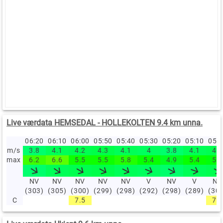
Live værdata HEMSEDAL - HOLLEKOLTEN 9.4 km unna.
06:20
06:10
06:00
05:50
05:40
05:30
05:20
05:10
05:
m/s
3.8
4.1
4.2
4.3
4.1
4
3.8
4.1
4.2
max
6.2
6.6
5.5
5.5
5.8
5.4
4.9
5.4
5.2
NV
NV
NV
NV
NV
V
NV
V
NV
(303)
(305)
(300)
(299)
(298)
(292)
(298)
(289)
(30
C
7.5
7.5