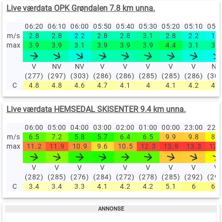
Live værdata OPK Grøndalen 7.8 km unna.
06:20
06:10
06:00
05:50
05:40
05:30
05:20
05:10
05:
m/s
2.8
2.8
2.2
2.8
2.8
3.1
2.8
2.2
1.9
max
3.9
3.9
3.1
3.9
3.9
3.9
4.4
3.1
3.1
V
NV
NV
V
V
V
V
V
NV
(277)
(297)
(303)
(286)
(286)
(285)
(285)
(286)
(30
C
4.8
4.8
4.6
4.7
4.1
4
4.1
4.2
4.1
Live værdata HEMSEDAL SKISENTER 9.4 km unna.
06:00
05:00
04:00
03:00
02:00
01:00
00:00
23:00
22:
m/s
6.5
7.2
5.8
5.7
6.4
6.5
9.9
9.8
8.9
max
11.2
11.9
10.9
9.6
10.5
12.3
13.9
13.3
12.
V
V
V
V
V
V
V
V
V
(282)
(285)
(276)
(284)
(272)
(278)
(285)
(292)
(29
C
3.4
3.4
3.3
4.1
4.2
4.2
5.1
6
6.3