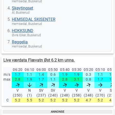
Hemsedal, Buskerud
Skøytingset
Ål, Buskerud
HEMSEDAL SKISENTER
Hemsedal, Buskerud
HOKKSUND
Øvre Eiker, Buskerud
Røggelia
Hemsedal, Buskerud
Live værdata Flævatn Øst 6.2 km unna.
06:20
06:10
06:00
05:50
05:40
05:30
05:20
05:10
05:
m/s
1.7
1.1
1.4
0.6
1.9
1.9
0.3
1.1
1.1
max
2.8
1.9
1.7
1.1
2.8
3.1
0.8
1.7
1.7
V
N
SV
SV
V
V
V
V
SV
(250)
(1)
(237)
(240)
(248)
(258)
(248)
(270)
(22
C
5.2
5.5
5.2
5.2
5.2
5.2
4.7
5.2
4.7