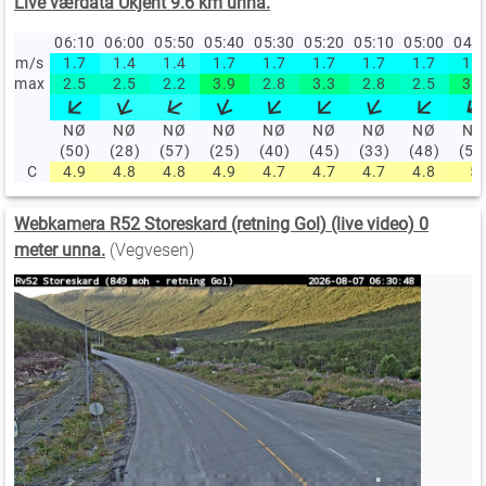
Live værdata Ukjent 9.6 km unna.
06:10
06:00
05:50
05:40
05:30
05:20
05:10
05:00
04:
m/s
1.7
1.4
1.4
1.7
1.7
1.7
1.7
1.7
1.9
max
2.5
2.5
2.2
3.9
2.8
3.3
2.8
2.5
3.6
NØ
NØ
NØ
NØ
NØ
NØ
NØ
NØ
NØ
(50)
(28)
(57)
(25)
(40)
(45)
(33)
(48)
(57
C
4.9
4.8
4.8
4.9
4.7
4.7
4.7
4.8
5
Webkamera R52 Storeskard (retning Gol) (live video) 0
meter unna.
(Vegvesen)