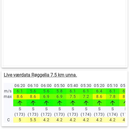
Live værdata Røggelia 7.5 km unna.
06:20
06:10
06:00
05:50
05:40
05:30
05:20
05:10
05:
m/s
6.1
5.6
5.6
5.8
6.1
6.1
6.4
6.1
6.9
max
8.6
8.6
6.9
6.9
7.5
7.2
8.6
7.8
8.9
S
S
S
S
S
S
S
S
S
(173)
(173)
(172)
(173)
(173)
(174)
(173)
(174)
(17
C
5
5.5
4.2
4.2
4.2
4.2
4.2
4.2
4.2