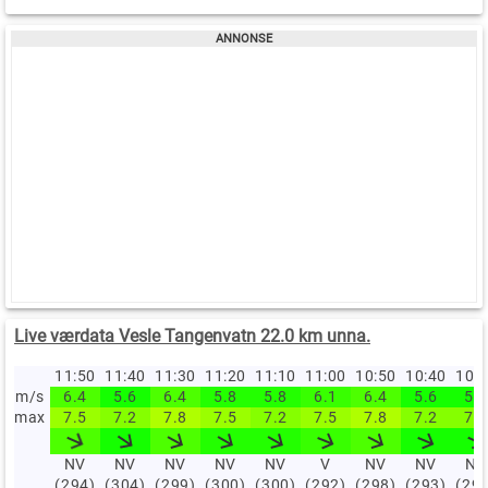
Live værdata Vesle Tangenvatn 22.0 km unna.
11:50
11:40
11:30
11:20
11:10
11:00
10:50
10:40
10:
m/s
6.4
5.6
6.4
5.8
5.8
6.1
6.4
5.6
5.6
max
7.5
7.2
7.8
7.5
7.2
7.5
7.8
7.2
7.2
NV
NV
NV
NV
NV
V
NV
NV
NV
(294)
(304)
(299)
(300)
(300)
(292)
(298)
(293)
(29