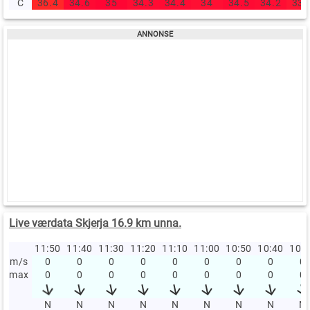
C
36.4
34.6
35
34.3
34.4
34
34.5
34.2
33.
Live værdata Skjerja 16.9 km unna.
11:50
11:40
11:30
11:20
11:10
11:00
10:50
10:40
10:
m/s
0
0
0
0
0
0
0
0
0
max
0
0
0
0
0
0
0
0
0
N
N
N
N
N
N
N
N
N