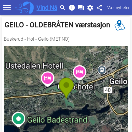
Vind Nå
Vær nyheter
GEILO - OLDEBRÅTEN værstasjon
Buskerud
-
Hol
- Geilo (
MET.NO)