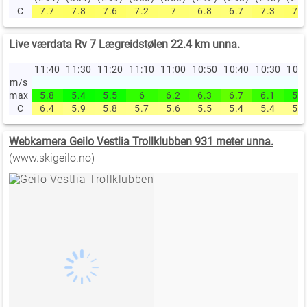
C
7.7
7.8
7.6
7.2
7
6.8
6.7
7.3
7.5
Live værdata Rv 7 Lægreidstølen 22.4 km unna.
11:40
11:30
11:20
11:10
11:00
10:50
10:40
10:30
10:
m/s
max
5.8
5.4
5.5
6
6.2
6.3
6.7
6.1
5.8
C
6.4
5.9
5.8
5.7
5.6
5.5
5.4
5.4
5.4
Webkamera Geilo Vestlia Trollklubben 931 meter unna.
(www.skigeilo.no)