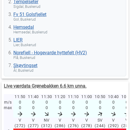
Tempelseter
Sigdal, Buskerud
Fv 51 Golsfjellet
Gol, Buskerud
Hemsedal
Hemsedal, Buskerud
LIER
Lier, Buskerud
Norefjell - Hogevarde hyttefelt (HV2)
Flå, Buskerud
Skøytingset
Ål, Buskerud
Live værdata Grønebakken 6.6 km unna.
11:50
11:40
11:30
11:20
11:10
11:00
10:50
10:40
10:
m/s
0
0
0
0
0
0
0
0
0
max
0
0
0
0
0
0
0
0
0
V
V
NV
V
V
V
SV
V
V
(272)
(277)
(312)
(286)
(276)
(278)
(244)
(292)
(28