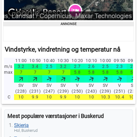
Vindstyrke, vindretning og temperatur nå
11:00
10:50
10:40
10:30
10:20
10:10
10:00
09:50
09:
m/s
3.2
3.4
2.5
3.2
2.7
2.6
2.5
2.3
2.7
max
7
7
7
7
5.8
5.8
5.8
5.8
5.8
SV
SV
SV
SV
V
SV
SV
V
SV
(228)
(231)
(247)
(239)
(250)
(243)
(239)
(251)
(23
C
10
9.9
10
9.9
10
10
10.3
10.4
10.
Mest populære værstasjoner i Buskerud
Skjerja
Hol, Buskerud