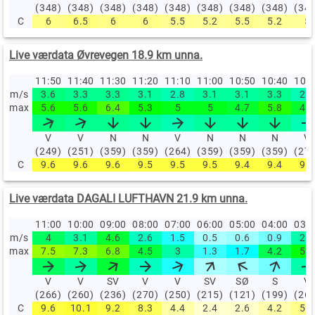
(348)
(348)
(348)
(348)
(348)
(348)
(348)
(348)
(34
C
6
6.5
6
6
5.5
5.2
5.5
5.2
5
Live værdata Øvrevegen 18.9 km unna.
11:50
11:40
11:30
11:20
11:10
11:00
10:50
10:40
10:
m/s
3.6
3.3
3.3
3.1
2.8
3.1
3.1
3.3
2.8
max
5.6
5.6
6.4
5.3
5
5
4.7
5.8
4.7
V
V
N
N
V
N
N
N
V
(249)
(251)
(359)
(359)
(264)
(359)
(359)
(359)
(27
C
9.6
9.6
9.6
9.5
9.5
9.5
9.4
9.4
9.4
Live værdata DAGALI LUFTHAVN 21.9 km unna.
11:00
10:00
09:00
08:00
07:00
06:00
05:00
04:00
03:
m/s
4
3.1
4.6
2.6
1.5
0.5
0.6
0.9
2.9
max
7.5
7.3
6.8
4.5
3
1.3
1.7
4.2
5.2
V
V
SV
V
V
SV
SØ
S
V
(266)
(260)
(236)
(270)
(250)
(215)
(121)
(199)
(26
C
9.6
10.1
9.2
8.3
4.4
2.4
2.6
4.2
5.8