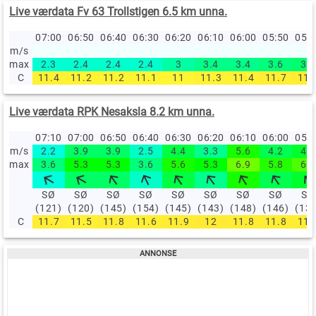
Live værdata Fv 63 Trollstigen 6.5 km unna.
07:00
06:50
06:40
06:30
06:20
06:10
06:00
05:50
05:
m/s
max
2.3
2.4
2.4
2.4
3
3.4
3.4
3.6
3.8
C
11.4
11.2
11.2
11.1
11
11.3
11.4
11.7
11.
Live værdata RPK Nesaksla 8.2 km unna.
07:10
07:00
06:50
06:40
06:30
06:20
06:10
06:00
05:
m/s
2.2
3.9
3.9
2.5
4.4
3.3
5.6
4.2
4.7
max
3.6
5.3
5.3
3.6
5.6
5.3
6.9
5.8
6.4
SØ
SØ
SØ
SØ
SØ
SØ
SØ
SØ
SØ
(121)
(120)
(145)
(154)
(145)
(143)
(148)
(146)
(13
C
11.7
11.5
11.8
11.6
11.9
12
11.8
11.8
11.