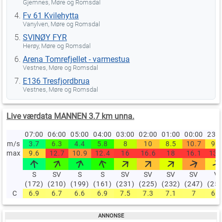
Gjemnes, Møre og Romsdal
Fv 61 Kvilehytta
Vanylven, Møre og Romsdal
SVINØY FYR
Herøy, Møre og Romsdal
Arena Tomrefjellet - varmestua
Vestnes, Møre og Romsdal
E136 Tresfjordbrua
Vestnes, Møre og Romsdal
Live værdata MANNEN 3.7 km unna.
07:00
06:00
05:00
04:00
03:00
02:00
01:00
00:00
23:
m/s
3.7
6.3
4.4
5.8
8
10
8.5
10.7
9.2
max
9.6
12.7
10.9
12.4
16
16.6
18
16.1
13.
S
SV
S
S
SV
SV
SV
SV
V
(172)
(210)
(199)
(161)
(231)
(225)
(232)
(247)
(25
C
6.9
6.7
6.6
6.9
7.5
7.3
7.1
7
6.9