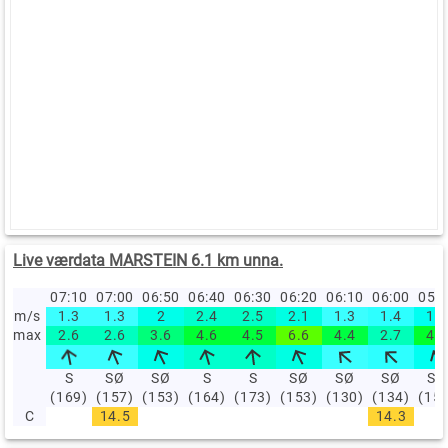
Live værdata MARSTEIN 6.1 km unna.
07:10
07:00
06:50
06:40
06:30
06:20
06:10
06:00
05:
m/s
1.3
1.3
2
2.4
2.5
2.1
1.3
1.4
1.9
max
2.6
2.6
3.6
4.6
4.5
6.6
4.4
2.7
4.7
S
SØ
SØ
S
S
SØ
SØ
SØ
SØ
(169)
(157)
(153)
(164)
(173)
(153)
(130)
(134)
(15
C
14.5
14.3