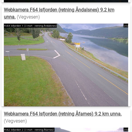
Webkamera F64 Isfjorden (retning Åndalsnes) 9.2 km
unna.
(Vegvesen)
Webkamera F64 Isfjorden (retning Åfarnes) 9.2 km unna.
(Vegvesen)