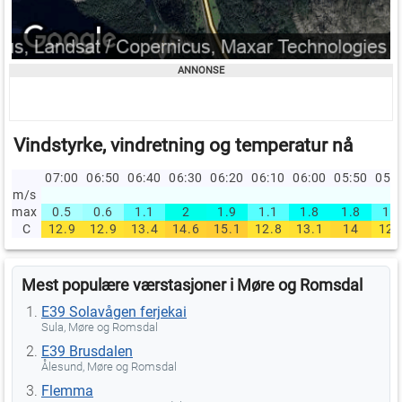
Vindstyrke, vindretning og temperatur nå
07:00
06:50
06:40
06:30
06:20
06:10
06:00
05:50
05:
m/s
max
0.5
0.6
1.1
2
1.9
1.1
1.8
1.8
1.1
C
12.9
12.9
13.4
14.6
15.1
12.8
13.1
14
12.
Mest populære værstasjoner i Møre og Romsdal
E39 Solavågen ferjekai
Sula, Møre og Romsdal
E39 Brusdalen
Ålesund, Møre og Romsdal
Flemma