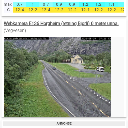
max
0.7
1
0.7
0.9
0.9
1.2
1.2
1.1
1
C
12.4
12.2
12.4
12.2
12.2
12.1
12.2
12.2
12.
Webkamera E136 Horgheim (retning Bjorli) 0 meter unna.
(Vegvesen)