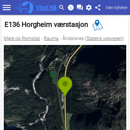
Vind Nå
Vær nyheter
E136 Horgheim værstasjon
Møre og Romsdal
-
Rauma
- Åndalsnes (
Statens vegvesen)