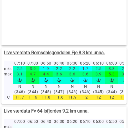
Live værdata Romsdalsgondolen Fje 8.3 km unna.
07:10
07:00
06:50
06:40
06:30
06:20
06:10
06:00
05:
m/s
2.5
3.9
1.9
2.2
2.2
1.7
2.5
3.3
2.5
max
3.1
4.7
4.4
3.6
3.6
3.6
3.9
5.3
3.9
N
N
N
N
N
N
N
N
N
(346)
(344)
(345)
(347)
(346)
(346)
(345)
(344)
(34
C
11.7
11.6
11.8
11.6
11.9
12
12
12
11.
Live værdata Fv 64 Isfjorden 9.2 km unna.
07:00
06:50
06:40
06:30
06:20
06:10
06:00
05:50
05:
m/s