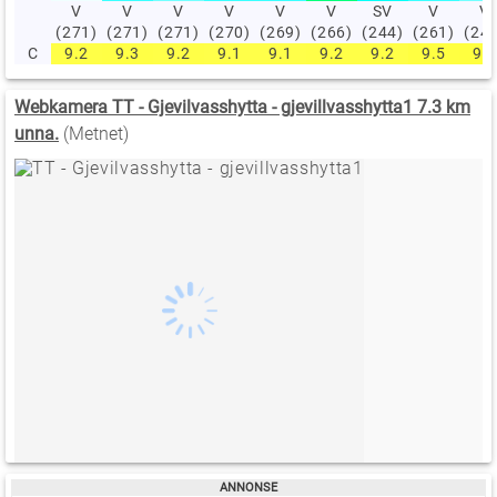
V
V
V
V
V
V
SV
V
V
(271)
(271)
(271)
(270)
(269)
(266)
(244)
(261)
(24
C
9.2
9.3
9.2
9.1
9.1
9.2
9.2
9.5
9.6
Webkamera TT - Gjevilvasshytta - gjevillvasshytta1 7.3 km
unna.
(Metnet)