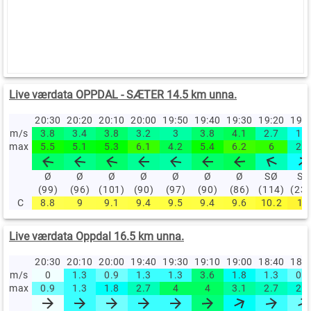
Live værdata OPPDAL - SÆTER 14.5 km unna.
20:30
20:20
20:10
20:00
19:50
19:40
19:30
19:20
19:
m/s
3.8
3.4
3.8
3.2
3
3.8
4.1
2.7
1.6
max
5.5
5.1
5.3
6.1
4.2
5.4
6.2
6
2.5
Ø
Ø
Ø
Ø
Ø
Ø
Ø
SØ
SV
(99)
(96)
(101)
(90)
(97)
(90)
(86)
(114)
(23
C
8.8
9
9.1
9.4
9.5
9.4
9.6
10.2
11
Live værdata Oppdal 16.5 km unna.
20:30
20:10
20:00
19:40
19:30
19:10
19:00
18:40
18:
m/s
0
1.3
0.9
1.3
1.3
3.6
1.8
1.3
0.9
max
0.9
1.3
1.8
2.7
4
4
3.1
2.7
2.2