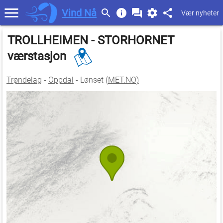
Vind Nå
Vær nyheter
TROLLHEIMEN - STORHORNET
værstasjon
Trøndelag
-
Oppdal
- Lønset (
MET.NO)