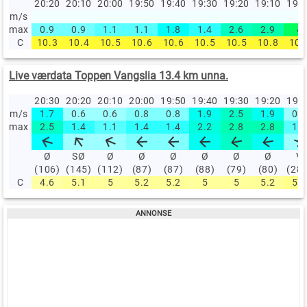
20:20
20:10
20:00
19:50
19:40
19:30
19:20
19:10
19:
m/s
max
0.9
0.9
1.1
1.1
1.8
1.4
2.6
2.9
4
C
10.3
10.4
10.5
10.6
10.6
10.5
10.5
10.8
10.
Live værdata Toppen Vangslia 13.4 km unna.
20:30
20:20
20:10
20:00
19:50
19:40
19:30
19:20
19:
m/s
1.7
0.6
0.6
0.8
0.8
1.9
2.5
1.9
0.6
max
2.5
1.4
1.1
1.4
1.4
2.2
2.8
2.8
1.1
Ø
SØ
Ø
Ø
Ø
Ø
Ø
Ø
V
(106)
(145)
(112)
(87)
(87)
(88)
(79)
(80)
(28
C
4.6
5.1
5
5.2
5.2
5
5
5.2
5.9