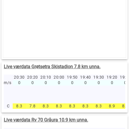
Live værdata Grøtsetra Skistadion 7.8 km unna.
20:30
20:20
20:10
20:00
19:50
19:40
19:30
19:20
19:
m/s
0
0
0
0
0
0
0
0
0
C
8.3
7.8
8.3
8.3
8.3
8.3
8.3
8.9
8.9
Live værdata Rv 70 Gråura 10.9 km unna.