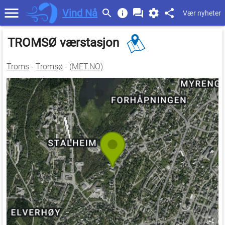
Vind Nå
Vær nyheter
TROMSØ værstasjon
Troms
-
Tromsø
- (
MET.NO)