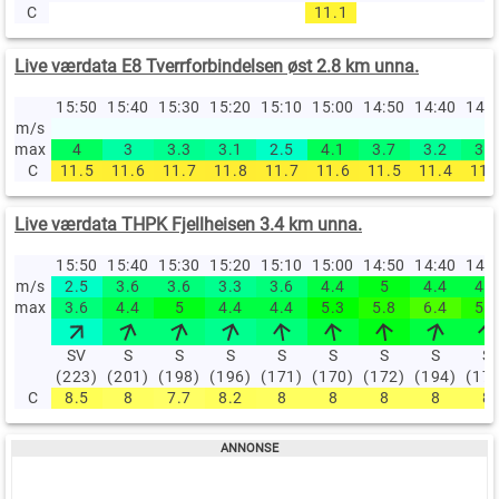
C
11.1
Live værdata E8 Tverrforbindelsen øst 2.8 km unna.
15:50
15:40
15:30
15:20
15:10
15:00
14:50
14:40
14:
m/s
max
4
3
3.3
3.1
2.5
4.1
3.7
3.2
3.6
C
11.5
11.6
11.7
11.8
11.7
11.6
11.5
11.4
11.
Live værdata THPK Fjellheisen 3.4 km unna.
15:50
15:40
15:30
15:20
15:10
15:00
14:50
14:40
14:
m/s
2.5
3.6
3.6
3.3
3.6
4.4
5
4.4
4.4
max
3.6
4.4
5
4.4
4.4
5.3
5.8
6.4
5.8
SV
S
S
S
S
S
S
S
S
(223)
(201)
(198)
(196)
(171)
(170)
(172)
(194)
(17
C
8.5
8
7.7
8.2
8
8
8
8
8