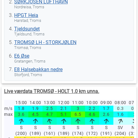
SØRKJOSEN LUFTHAVN
Nordreisa, Troms
HPGT Heia
Harstad, Troms
Tjeldsundet
Tjeldsund, Troms
TROMSØ LH - STORKJØLEN
Tromsø, Troms
E6 Øse
Gratangen, Troms
E8 Halsebakkan nedre
Storfjord, Troms
Live værdata TROMSØ - HOLT 1.0 km unna.
15:00
14:00
13:00
12:00
11:00
10:00
09:00
08:00
07:
m/s
1.8
1.9
2.5
2.1
3
2.2
1.7
0.3
0.3
max
3.6
4.5
4.7
5.1
6.5
4.6
2.6
1.6
2
S
S
S
S
S
S
S
SV
NV
(200)
(189)
(161)
(189)
(174)
(172)
(191)
(204)
(32