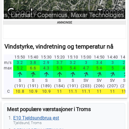
Vindstyrke, vindretning og temperatur nå
15:50
15:40
15:30
15:20
15:10
15:00
14:50
14:40
14:
m/s
3.2
3.8
2.9
3.7
3.2
3
3.4
3
2.8
max
5.2
6.6
4.3
5.3
5.4
4.7
5.6
5
4.5
S
S
S
S
S
SV
SV
SV
SV
(191)
(191)
(189)
(184)
(191)
(203)
(206)
(207)
(21
C
10.8
10.9
10.9
11
11.1
11.1
11
11
11.
Mest populære værstasjoner i Troms
E10 Tjeldsundbrua øst
Tjeldsund, Troms