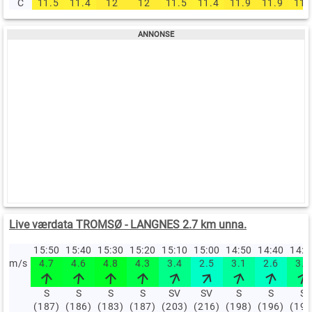
C
11.5
11.4
12
12
11.5
11.4
11.9
11.9
11.
Live værdata TROMSØ - LANGNES 2.7 km unna.
15:50
15:40
15:30
15:20
15:10
15:00
14:50
14:40
14:
m/s
4.7
4.6
4.8
4.3
3.4
2.5
3.1
2.6
3.4
S
S
S
S
SV
SV
S
S
S
(187)
(186)
(183)
(187)
(203)
(216)
(198)
(196)
(198