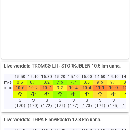
Live værdata TROMSØ LH - STORKJØLEN 10.5 km unna.
15:50
15:40
15:30
15:20
15:10
15:00
14:50
14:40
14:
m/s
8.6
8.1
8.2
7.5
7.7
8.6
9.5
9.1
8.8
max
10.6
10.2
10.7
9.2
10.4
10.4
11.1
10.9
10.
S
S
S
S
S
S
S
S
S
(170)
(170)
(172)
(175)
(177)
(178)
(176)
(175)
(17
Live værdata THPK Finnvikdalen 12.3 km unna.