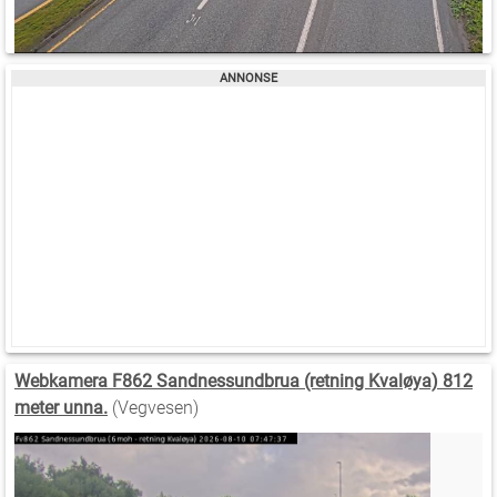
Webkamera F862 Sandnessundbrua (retning Kvaløya) 812
meter unna.
(Vegvesen)