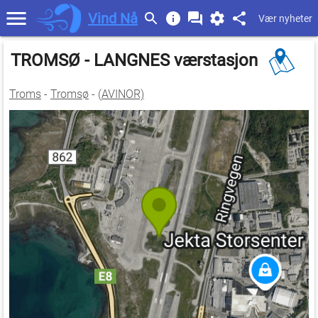
Vind Nå
Vær nyheter
TROMSØ - LANGNES værstasjon
Troms
-
Tromsø
- (
AVINOR)