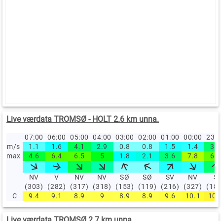
Live værdata TROMSØ - HOLT 2.6 km unna.
07:00
06:00
05:00
04:00
03:00
02:00
01:00
00:00
23:
m/s
1.1
1.6
4.1
2.9
0.8
0.8
1.5
1.4
3.8
max
4.6
6.4
6.5
5
1.8
2.1
3.6
7.8
6.7
NV
V
NV
NV
SØ
SØ
SV
NV
S
(303)
(282)
(317)
(318)
(153)
(119)
(216)
(327)
(18
C
9.4
9.1
8.9
9
8.9
8.9
9.6
10.1
10.
Live værdata TROMSØ 2.7 km unna.