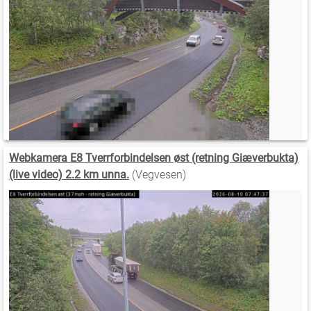
Webkamera E8 Tverrforbindelsen øst (retning Giæverbukta)
(live video) 2.2 km unna.
(Vegvesen)