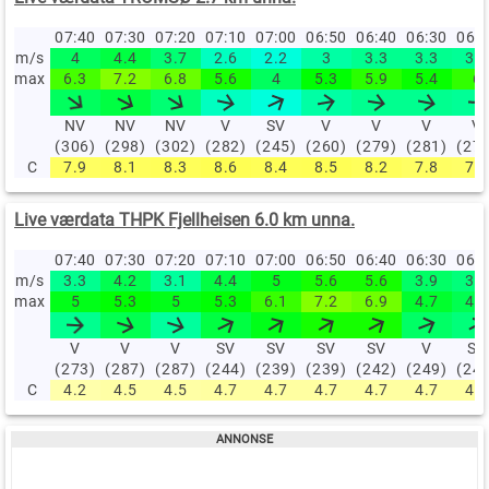
07:40
07:30
07:20
07:10
07:00
06:50
06:40
06:30
06:
m/s
4
4.4
3.7
2.6
2.2
3
3.3
3.3
3.2
max
6.3
7.2
6.8
5.6
4
5.3
5.9
5.4
6
NV
NV
NV
V
SV
V
V
V
V
(306)
(298)
(302)
(282)
(245)
(260)
(279)
(281)
(27
C
7.9
8.1
8.3
8.6
8.4
8.5
8.2
7.8
7.6
Live værdata THPK Fjellheisen 6.0 km unna.
07:40
07:30
07:20
07:10
07:00
06:50
06:40
06:30
06:
m/s
3.3
4.2
3.1
4.4
5
5.6
5.6
3.9
3.6
max
5
5.3
5
5.3
6.1
7.2
6.9
4.7
4.2
V
V
V
SV
SV
SV
SV
V
SV
(273)
(287)
(287)
(244)
(239)
(239)
(242)
(249)
(24
C
4.2
4.5
4.5
4.7
4.7
4.7
4.7
4.7
4.7