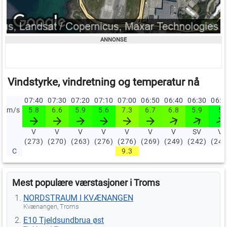
Vindstyrke, vindretning og temperatur nå
07:40
07:30
07:20
07:10
07:00
06:50
06:40
06:30
06:
m/s
5.8
6.6
5.9
5.6
7.3
6.7
6.8
5.9
5
V
V
V
V
V
V
V
SV
V
(273)
(270)
(263)
(276)
(276)
(269)
(249)
(242)
(249
C
9.3
Mest populære værstasjoner i Troms
NORDSTRAUM I KVÆNANGEN
Kvænangen, Troms
E10 Tjeldsundbrua øst