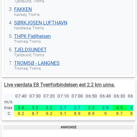
Tjeldsund, Troms
FAKKEN
Karlsøy, Troms
SØRKJOSEN LUFTHAVN
Nordreisa, Troms
THPK Fjellheisen
Tromsø, Troms
TJELDSUNDET
Tjeldsund, Troms
TROMSØ - LANGNES
Tromsø, Troms
Live værdata E8 Tverrforbindelsen øst 2.2 km unna.
07:40
07:30
07:20
07:10
07:00
06:50
06:40
06:30
06:
m/s
max
3.6
3.3
3.2
2.7
2.7
3.3
2.9
4.3
3.1
C
8.2
8.7
9.2
9.1
8.9
8.9
9
8.7
8.5