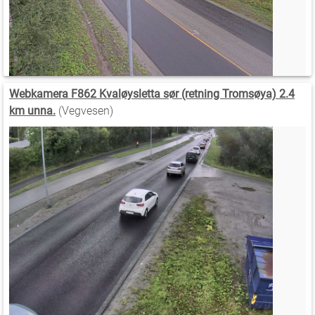
Webkamera F862 Kvaløysletta sør (retning Tromsøya) 2.4
km unna.
(Vegvesen)