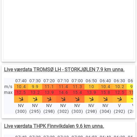
Live værdata TROMSØ LH - STORKJØLEN 7.9 km unna.
07:40
07:30
07:20
07:10
07:00
06:50
06:40
06:30
06:
m/s
10.4
9.9
11.1
11.4
11.3
10
10.4
10.2
9.1
max
12.5
13.2
13.9
14.6
15.4
13.9
15.8
12.5
11.
NV
NV
NV
NV
NV
NV
NV
V
V
(300)
(295)
(298)
(302)
(303)
(298)
(304)
(292)
(28
Live værdata THPK Finnvikdalen 9.6 km unna.