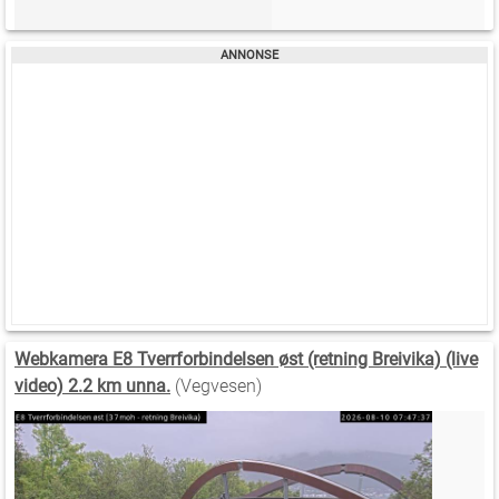
Webkamera E8 Tverrforbindelsen øst (retning Breivika) (live
video) 2.2 km unna.
(Vegvesen)