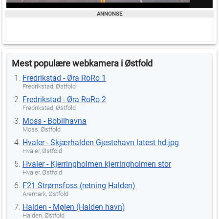
Mest populære webkamera i Østfold
Fredrikstad - Øra RoRo 1
Fredrikstad, Østfold
Fredrikstad - Øra RoRo 2
Fredrikstad, Østfold
Moss - Bobilhavna
Moss, Østfold
Hvaler - Skjærhalden Gjestehavn latest hd.jpg
Hvaler, Østfold
Hvaler - Kjerringholmen kjerringholmen stor
Hvaler, Østfold
F21 Strømsfoss (retning Halden)
Aremark, Østfold
Halden - Mølen (Halden havn)
Halden, Østfold