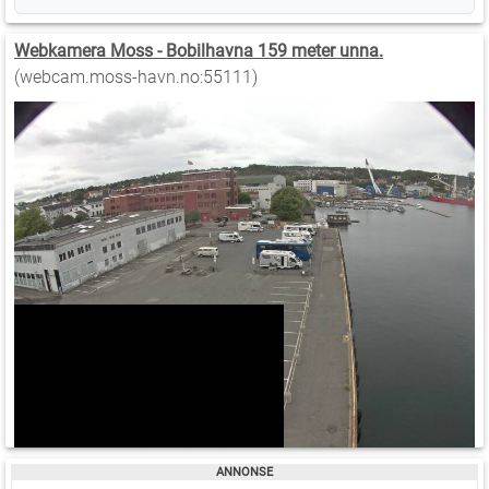
Webkamera Moss - Bobilhavna 159 meter unna.
(webcam.moss-havn.no:55111)