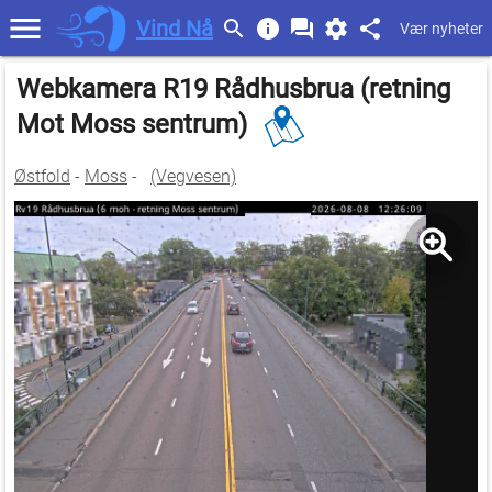
Vind Nå
Vær nyheter
Webkamera R19 Rådhusbrua (retning
Mot Moss sentrum)
Østfold
-
Moss
-
(Vegvesen)