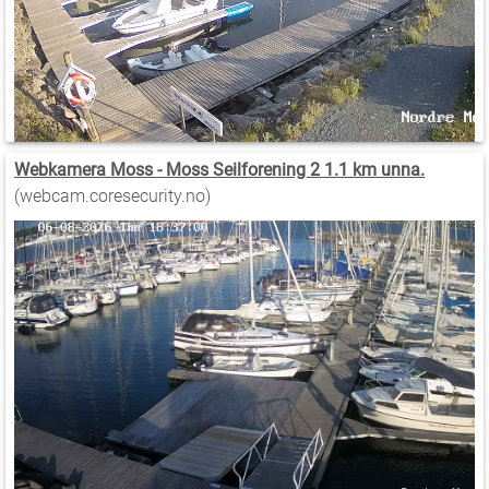
Webkamera Moss - Moss Seilforening 2 1.1 km unna.
(webcam.coresecurity.no)