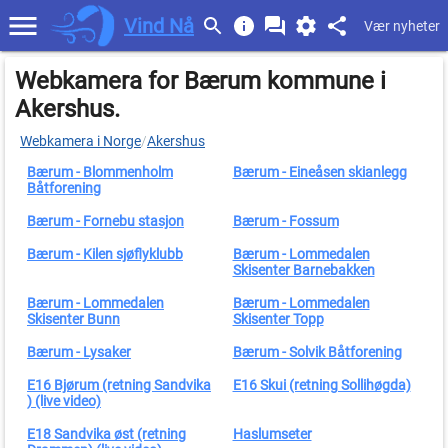
Vind Nå
Vær nyheter
Webkamera for Bærum kommune i
Akershus.
Webkamera i Norge
/
Akershus
Bærum - Blommenholm
Bærum - Eineåsen skianlegg
Båtforening
Bærum - Fornebu stasjon
Bærum - Fossum
Bærum - Kilen sjøflyklubb
Bærum - Lommedalen
Skisenter Barnebakken
Bærum - Lommedalen
Bærum - Lommedalen
Skisenter Bunn
Skisenter Topp
Bærum - Lysaker
Bærum - Solvik Båtforening
E16 Bjørum (retning Sandvika
E16 Skui (retning Sollihøgda)
) (live video)
E18 Sandvika øst (retning
Haslumseter