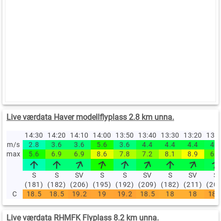
Live værdata Haver modellflyplass 2.8 km unna.
14:30
14:20
14:10
14:00
13:50
13:40
13:30
13:20
13:
m/s
2.8
3.6
3.6
5.6
3.6
4.4
4.4
4.4
4.2
max
5.6
6.9
6.9
8.6
7.8
7.2
8.1
8.9
6.4
S
S
SV
S
S
SV
S
SV
S
(181)
(182)
(206)
(195)
(192)
(209)
(182)
(211)
(20
C
18.5
18.5
19.2
19
19.2
18.5
18
18
18.
Live værdata RHMFK Flyplass 8.2 km unna.