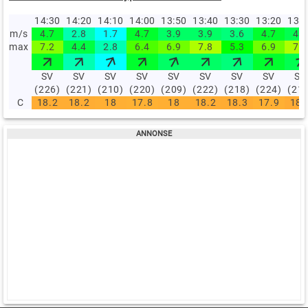
14:30
14:20
14:10
14:00
13:50
13:40
13:30
13:20
13:
m/s
4.7
2.8
1.7
4.7
3.9
3.9
3.6
4.7
4.2
max
7.2
4.4
2.8
6.4
6.9
7.8
5.3
6.9
7.8
SV
SV
SV
SV
SV
SV
SV
SV
SV
(226)
(221)
(210)
(220)
(209)
(222)
(218)
(224)
(21
C
18.2
18.2
18
17.8
18
18.2
18.3
17.9
18.