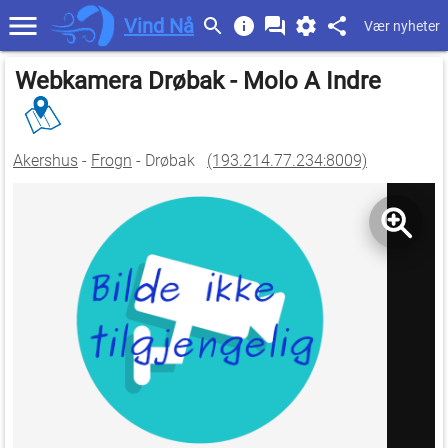
Vind Nå
Vær nyheter
Webkamera Drøbak - Molo A Indre
Akershus
-
Frogn
- Drøbak
(193.214.77.234:8009)