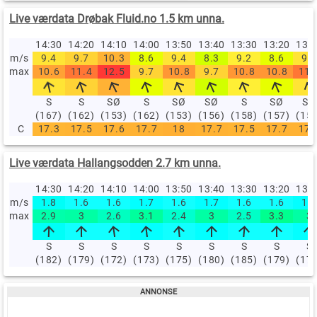
Live værdata Drøbak Fluid.no 1.5 km unna.
14:30
14:20
14:10
14:00
13:50
13:40
13:30
13:20
13:
m/s
9.4
9.7
10.3
8.6
9.4
8.3
9.2
8.6
9.4
max
10.6
11.4
12.5
9.7
10.8
9.7
10.8
10.8
11.
S
S
SØ
S
SØ
SØ
S
SØ
SØ
(167)
(162)
(153)
(162)
(153)
(156)
(158)
(157)
(15
C
17.3
17.5
17.6
17.7
18
17.7
17.5
17.7
17.
Live værdata Hallangsodden 2.7 km unna.
14:30
14:20
14:10
14:00
13:50
13:40
13:30
13:20
13:
m/s
1.8
1.6
1.6
1.7
1.6
1.7
1.6
1.6
1.7
max
2.9
3
2.6
3.1
2.4
3
2.5
3.3
3
S
S
S
S
S
S
S
S
S
(182)
(179)
(172)
(173)
(175)
(180)
(185)
(179)
(17