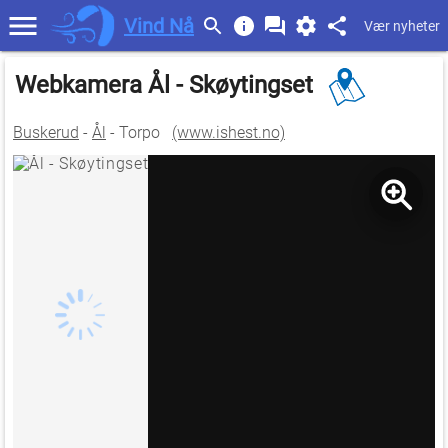
Vind Nå
Vær nyheter
Webkamera Ål - Skøytingset
Buskerud
-
Ål
- Torpo
(www.ishest.no)