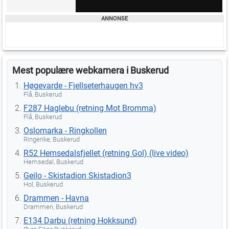
Mest populære webkamera i Buskerud
Høgevarde - Fjellseterhaugen hv3
Flå, Buskerud
F287 Haglebu (retning Mot Bromma)
Flå, Buskerud
Oslomarka - Ringkollen
Ringerike, Buskerud
R52 Hemsedalsfjellet (retning Gol) (live video)
Hemsedal, Buskerud
Geilo - Skistadion Skistadion3
Hol, Buskerud
Drammen - Havna
Drammen, Buskerud
E134 Darbu (retning Hokksund)