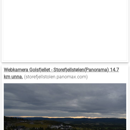
Webkamera Golsfjellet - Storefjellstølen(Panorama) 14.7
km unna.
(storefjellstolen.panomax.com)