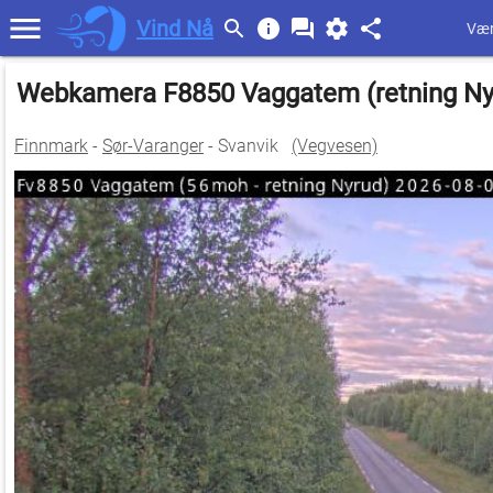
Vind Nå
Vær
Webkamera F8850 Vaggatem (retning N
Finnmark
-
Sør-Varanger
- Svanvik
(Vegvesen)