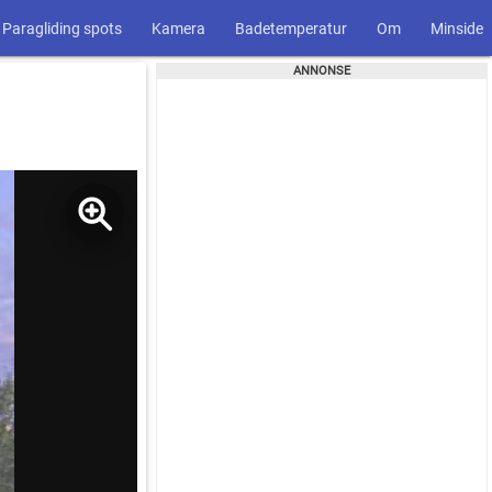
Paragliding spots
Kamera
Badetemperatur
Om
Minside