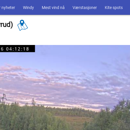
 nyheter
Windy
Mest vind nå
Værstasjoner
Kite spots
yrud)