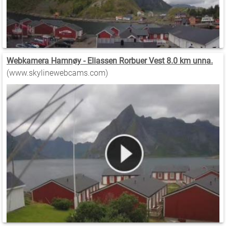
Webkamera Hamnøy - Eliassen Rorbuer Vest 8.0 km unna.
(www.skylinewebcams.com)