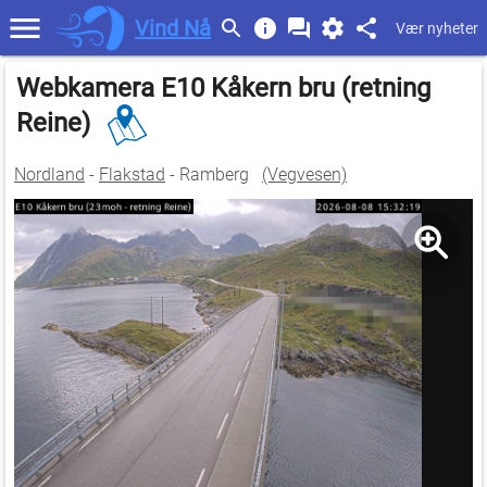
Vind Nå
Vær nyheter
Webkamera E10 Kåkern bru (retning
Reine)
Nordland
-
Flakstad
- Ramberg
(Vegvesen)