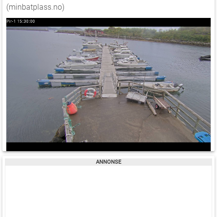
(minbatplass.no)