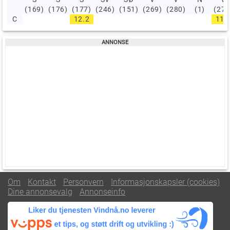
(169)
(176)
(177)
(246)
(151)
(269)
(280)
(1)
(274
C
12.2
11.
Om
Kontakt
Personvern
Informasjonskapsler (cookies)
Dine annonsevalg
Annonseinfo