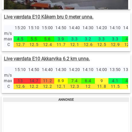
Live værdata E10 Kåkern bru 0 meter unna.
15:20
15:10
15:00
14:50
14:40
14:30
14:20
14:10
14:
m/s
max
4.5
5.5
5.6
3.9
3.3
3.2
3.3
3.3
4.5
C
12.7
12.5
12.4
11.7
12.1
12.6
12.5
12.9
12.
Live værdata E10 Akkarvika 6.2 km unna.
15:10
14:50
14:40
14:30
14:20
14:10
14:00
13:50
13:
m/s
max
13
14.7
11.2
8.9
7.4
6.4
9
4.1
4.8
C
12.6
12.2
12.2
12.1
12.3
12
11.8
11.5
11