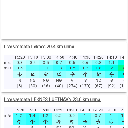
Live værdata Leknes 20.4 km unna.
15:20
15:10
15:00
14:50
14:40
14:30
14:20
14:10
14:
m/s
0.3
0.4
0.5
0.7
0.6
0.6
0.8
1.1
2
max
0.6
1
1.1
1.3
1.5
1.2
1.8
2
3.3
N
NØ
NØ
NØ
V
S
NØ
Ø
Ø
(3)
(50)
(66)
(40)
(274)
(170)
(67)
(92)
(10
Live værdata LEKNES LUFTHAVN 23.6 km unna.
15:20
15:10
15:00
14:50
14:40
14:30
14:20
14:10
14:
m/s
1.2
1.4
1.2
0.5
0.5
1
0.7
1
1.1
S
S
S
SV
SØ
V
V
N
V