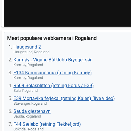
Mest populære webkamera i Rogaland
Haugesund 2
Haugesund, Rogaland
Karmøy - Vigane Båtklubb Brygger sør
Karmøy, Rogaland
E134 Karmsundbrua (retning Karmøy)
Karmøy, Rogaland
R509 Solasplitten (retning Forus / E39)
Sola, Rogaland
E39 Mortavika ferjekai (retning Kaien) (live video)
Stavanger, Rogaland
Sauda gjestehavn
Sauda, Rogaland
F44 Sælebø (retning Flekkefjord)
Sokndal, Rogaland