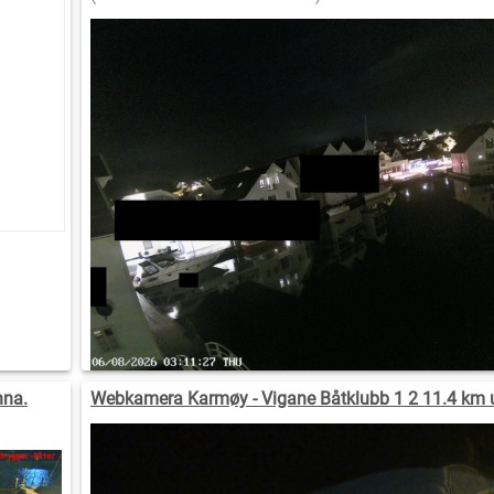
nna.
Webkamera Karmøy - Vigane Båtklubb 1 2 11.4 km 