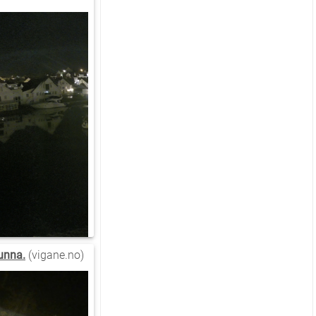
unna.
(vigane.no)