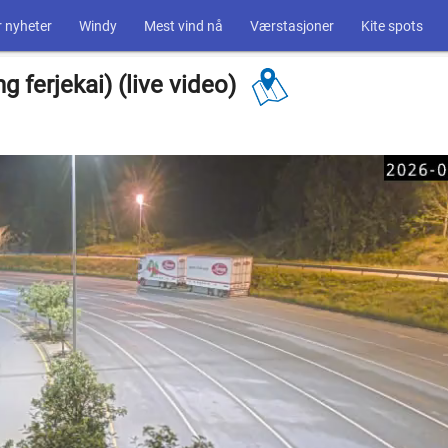
 nyheter
Windy
Mest vind nå
Værstasjoner
Kite spots
 ferjekai) (live video)