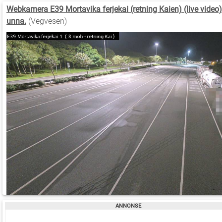
Webkamera E39 Mortavika ferjekai (retning Kaien) (live video
unna.
(Vegvesen)