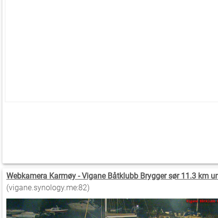
Webkamera Karmøy - Vigane Båtklubb Brygger sør 11.3 km u
(vigane.synology.me:82)