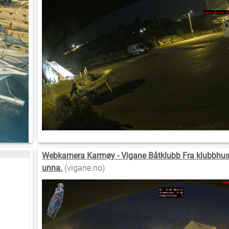
Webkamera Karmøy - Vigane Båtklubb Fra klubbhus
unna.
(vigane.no)