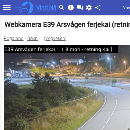
Vind Nå
Vær
Webkamera E39 Arsvågen ferjekai (retning
Rogaland
-
Bokn
-
(Vegvesen)