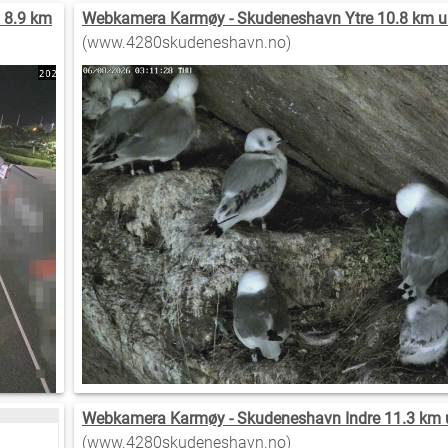
) 8.9 km
Webkamera Karmøy - Skudeneshavn Ytre 10.8 km u
(www.4280skudeneshavn.no)
Webkamera Karmøy - Skudeneshavn Indre 11.3 km 
(www.4280skudeneshavn.no)