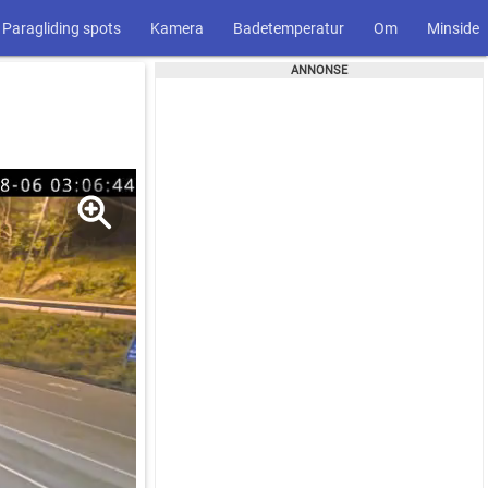
Paragliding spots
Kamera
Badetemperatur
Om
Minside