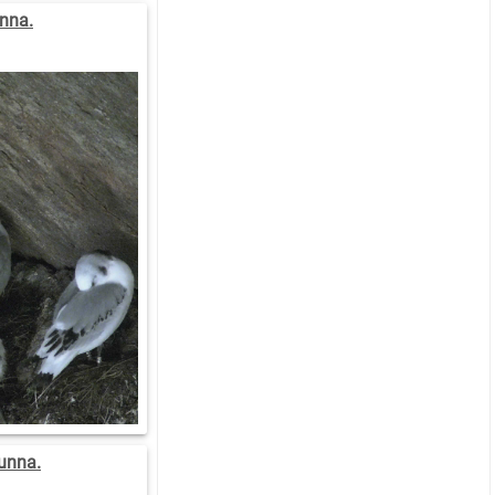
nna.
unna.