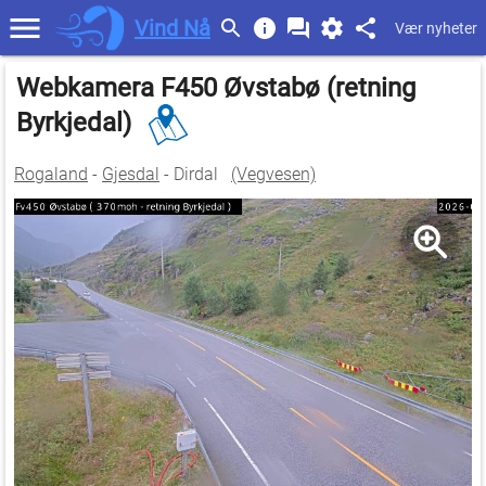
Vind Nå
Vær nyheter
Webkamera F450 Øvstabø (retning
Byrkjedal)
Rogaland
-
Gjesdal
- Dirdal
(Vegvesen)