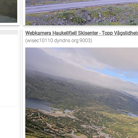
Webkamera Haukelifjell Skisenter - Topp Vågslidhei
(wisec10110.dyndns.org:9003)