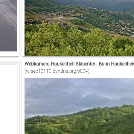
Webkamera Haukelifjell Skisenter - Bunn Haukelihe
(wisec10110.dyndns.org:9004)