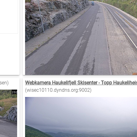
sen)
Webkamera Haukelifjell Skisenter - Topp Haukelihei
(wisec10110.dyndns.org:9002)