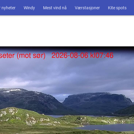
 nyheter
Windy
Mest vind nå
Værstasjoner
Kite spots