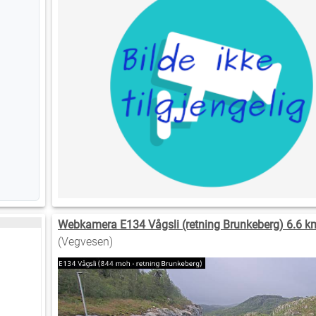
Webkamera E134 Vågsli (retning Brunkeberg) 6.6 k
(Vegvesen)