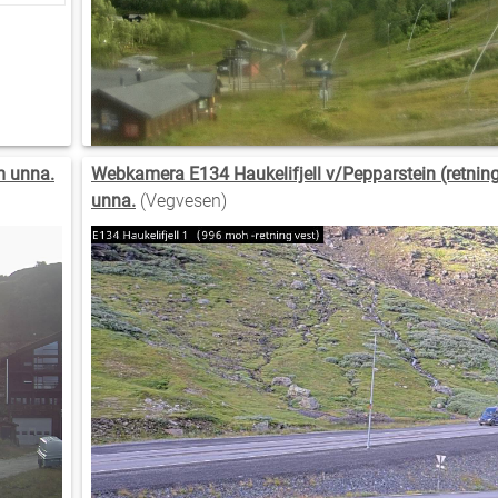
m unna.
Webkamera E134 Haukelifjell v/Pepparstein (retning
unna.
(Vegvesen)