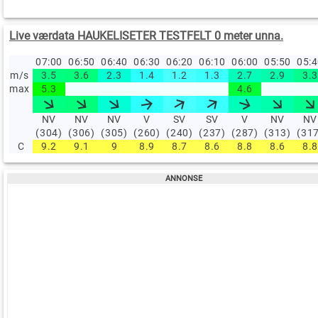
Live værdata HAUKELISETER TESTFELT 0 meter unna.
07:00
06:50
06:40
06:30
06:20
06:10
06:00
05:50
05:
m/s
3.5
3.6
2.3
1.4
1.2
1.3
2.7
2.9
3.3
max
5.3
4.6
NV
NV
NV
V
SV
SV
V
NV
NV
(304)
(306)
(305)
(260)
(240)
(237)
(287)
(313)
(31
C
9.2
9.1
9
8.9
8.7
8.6
8.8
8.6
8.8