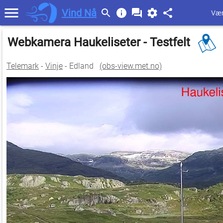
Vind Nå
Vær
Webkamera Haukeliseter - Testfelt
Telemark
-
Vinje
- Edland
(obs-view.met.no)