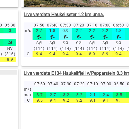
Live værdata Haukeliseter 1.2 km unna.
40
05:30
05:20
05:10
07:50
05:00
07:40
04:00
07:30
03:00
07:20
02:00
07:10
01:00
07:00
00:00
06:50
23
0
3
1.4
m/s
1.2
2.7
3.8
1.8
2.4
0.9
5.6
2.2
4.1
2.2
5.5
2.2
2.9
1.8
3
9.6
12
12.3
11.4
10.9
6.3
1
SØ
SØ
SØ
SØ
SØ
SØ
SØ
NV
V
(114)
V
(114)
SV
(114)
V
(114)
SV
(114)
SV
(114)
SV
(114)
V
(
7)
(316)
(281)
C
(263)
9.4
(244)
9.4
(268)
9.4
(231)
9.4
(219)
8.9
(247)
8.9
(261)
9.4
(2
8.9
9
8.9
9.1
8.9
9
9.6
9.9
11
1
Live værdata E134 Haukelifjell v/Pepparstein 8.3 k
07:50
07:40
07:30
07:20
07:10
07:00
06:50
0
m/s
max
3.7
2.7
3.2
3.2
2.1
2.4
3.5
C
9.5
9.4
9.2
9.2
9.1
9.1
9.1