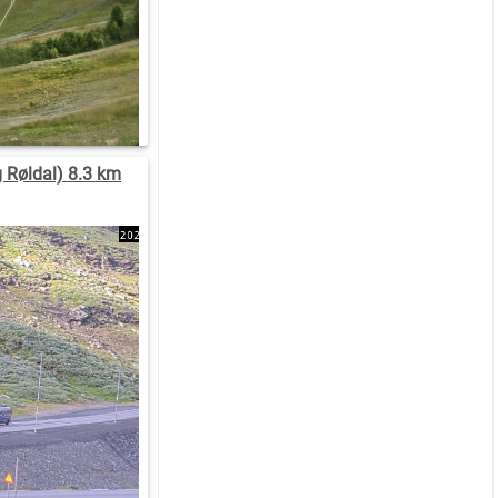
 Røldal) 8.3 km