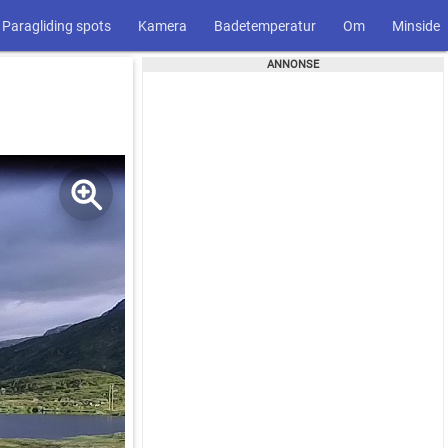
Paragliding spots
Kamera
Badetemperatur
Om
Minside