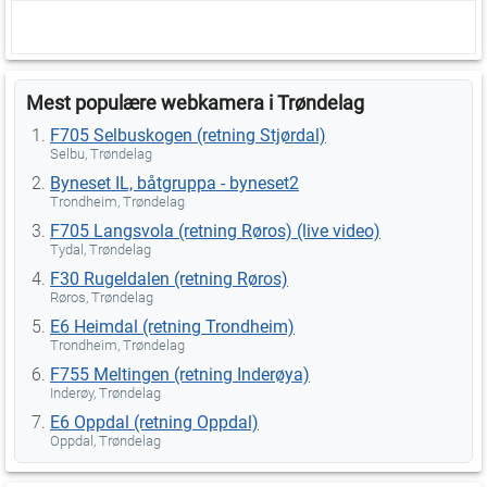
Mest populære webkamera i Trøndelag
F705 Selbuskogen (retning Stjørdal)
Selbu, Trøndelag
Byneset IL, båtgruppa - byneset2
Trondheim, Trøndelag
F705 Langsvola (retning Røros) (live video)
Tydal, Trøndelag
F30 Rugeldalen (retning Røros)
Røros, Trøndelag
E6 Heimdal (retning Trondheim)
Trondheim, Trøndelag
F755 Meltingen (retning Inderøya)
Inderøy, Trøndelag
E6 Oppdal (retning Oppdal)
Oppdal, Trøndelag