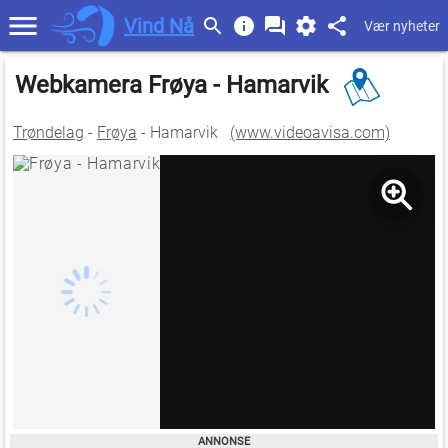
Vind Nå
Vær nyheter
Webkamera Frøya - Hamarvik
Trøndelag
-
Frøya
- Hamarvik
(www.videoavisa.com)