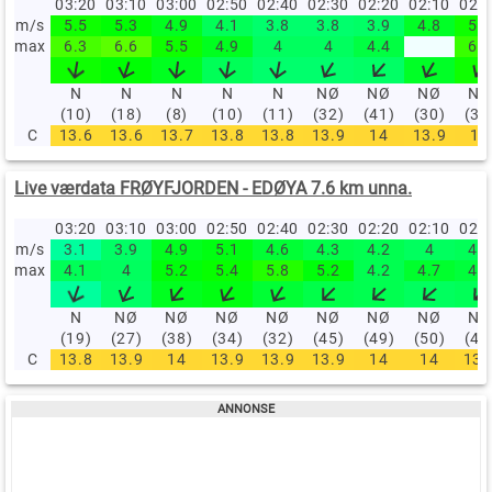
03:20
03:10
03:00
02:50
02:40
02:30
02:20
02:10
02:
m/s
5.5
5.3
4.9
4.1
3.8
3.8
3.9
4.8
5.5
max
6.3
6.6
5.5
4.9
4
4
4.4
6.1
N
N
N
N
N
NØ
NØ
NØ
NØ
(10)
(18)
(8)
(10)
(11)
(32)
(41)
(30)
(34
C
13.6
13.6
13.7
13.8
13.8
13.9
14
13.9
14
Live værdata FRØYFJORDEN - EDØYA 7.6 km unna.
03:20
03:10
03:00
02:50
02:40
02:30
02:20
02:10
02:
m/s
3.1
3.9
4.9
5.1
4.6
4.3
4.2
4
4.1
max
4.1
4
5.2
5.4
5.8
5.2
4.2
4.7
4.5
N
NØ
NØ
NØ
NØ
NØ
NØ
NØ
NØ
(19)
(27)
(38)
(34)
(32)
(45)
(49)
(50)
(47
C
13.8
13.9
14
13.9
13.9
13.9
14
14
13.