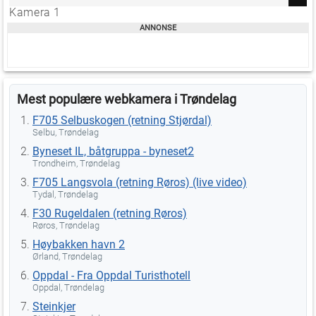
Kamera 1
Mest populære webkamera i Trøndelag
F705 Selbuskogen (retning Stjørdal)
Selbu, Trøndelag
Byneset IL, båtgruppa - byneset2
Trondheim, Trøndelag
F705 Langsvola (retning Røros) (live video)
Tydal, Trøndelag
F30 Rugeldalen (retning Røros)
Røros, Trøndelag
Høybakken havn 2
Ørland, Trøndelag
Oppdal - Fra Oppdal Turisthotell
Oppdal, Trøndelag
Steinkjer