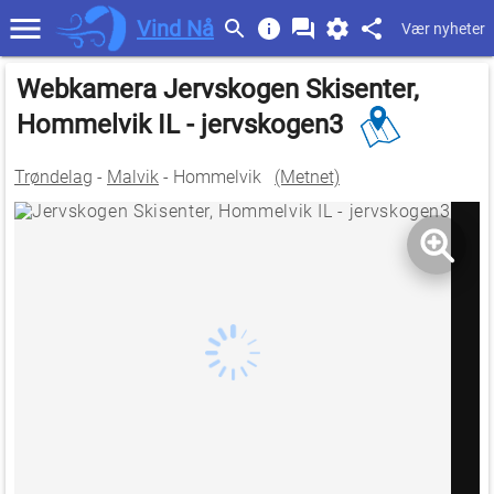
Vind Nå
Vær nyheter
Webkamera Jervskogen Skisenter,
Hommelvik IL - jervskogen3
Trøndelag
-
Malvik
- Hommelvik
(Metnet)