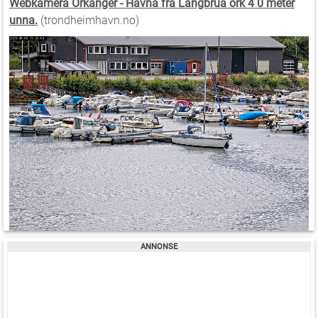
Webkamera Orkanger - Havna fra Langbrua ork 4 0 meter
unna.
(trondheimhavn.no)