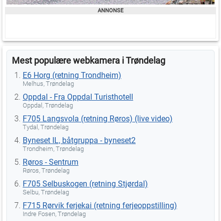
Mest populære webkamera i Trøndelag
E6 Horg (retning Trondheim)
Melhus, Trøndelag
Oppdal - Fra Oppdal Turisthotell
Oppdal, Trøndelag
F705 Langsvola (retning Røros) (live video)
Tydal, Trøndelag
Byneset IL, båtgruppa - byneset2
Trondheim, Trøndelag
Røros - Sentrum
Røros, Trøndelag
F705 Selbuskogen (retning Stjørdal)
Selbu, Trøndelag
F715 Rørvik ferjekai (retning ferjeoppstilling)
Indre Fosen, Trøndelag