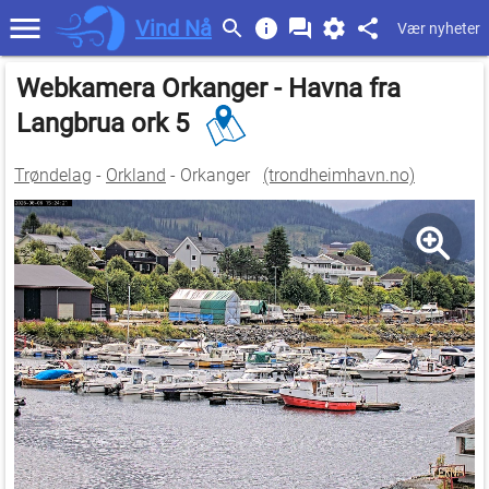
Vind Nå
Vær nyheter
Webkamera Orkanger - Havna fra
Langbrua ork 5
Trøndelag
-
Orkland
- Orkanger
(trondheimhavn.no)