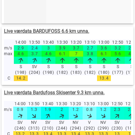
Live værdata BARDUFOSS 6.6 km unna.
14:00
13:50
13:40
13:30
13:20
13:10
13:00
12:50
12:
m/s
2.9
2.4
3
3.9
3.7
2.7
3.6
3.2
2.7
max
4.6
3.7
4.6
6.1
7
3.8
6.1
5.6
4.7
S
SV
S
S
S
S
S
S
S
(198)
(204)
(198)
(182)
(183)
(182)
(180)
(177)
(17
C
14.2
13.4
Live værdata Bardufoss Skisenter 9.3 km unna.
14:00
13:50
13:40
13:30
13:20
13:10
13:00
12:50
12:
m/s
0.9
1.3
1.9
2
1.2
0.8
1.2
2.3
2.4
SV
NV
SV
SV
NV
V
NV
SV
S
(246)
(313)
(210)
(244)
(294)
(292)
(299)
(230)
(180
C
13.2
13.3
13.4
13.3
13.4
13.3
13.3
13
13