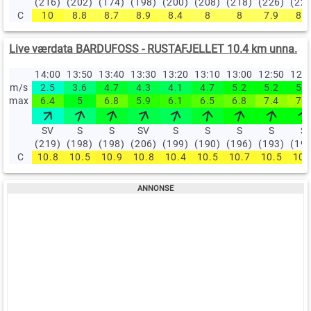
(216)
(202)
(174)
(198)
(200)
(208)
(218)
(226)
(22
C
10
8.8
8.7
8.9
8.4
8
8
7.9
8.2
Live værdata BARDUFOSS - RUSTAFJELLET 10.4 km unna.
14:00
13:50
13:40
13:30
13:20
13:10
13:00
12:50
12:
m/s
2.5
3.6
4.7
4.3
4.1
4.7
5.2
5.2
5.2
max
6.4
5
6.8
5.9
6.1
6.5
6.8
7.4
7.7
SV
S
S
SV
S
S
S
S
S
(219)
(198)
(198)
(206)
(199)
(190)
(196)
(193)
(19
C
10.8
10.5
10.9
10.8
10.4
10.5
10.7
10.5
10.