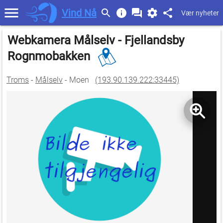
Vind Nå
Vær nyheter
Webkamera Målselv - Fjellandsby
Rognmobakken
Troms
-
Målselv
- Moen
(193.90.139.222:33445)