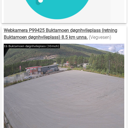
Webkamera P99425 Buktamoen døgnhvileplass (retning
Buktamoen døgnhvileplass) 8.5 km unna.
(Vegvesen)