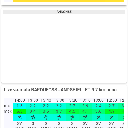
Live værdata BARDUFOSS - ANDSFJELLET 9.7 km unna.
14:00
13:50
13:40
13:30
13:20
13:10
13:00
12:50
12:
m/s
1.8
2.2
2.2
2.2
2.7
2.9
2.4
2.7
3.2
max
5.3
3.4
3.6
3.7
4.5
4.1
3.6
4.9
4.9
SV
S
S
S
S
SV
SV
SV
SV