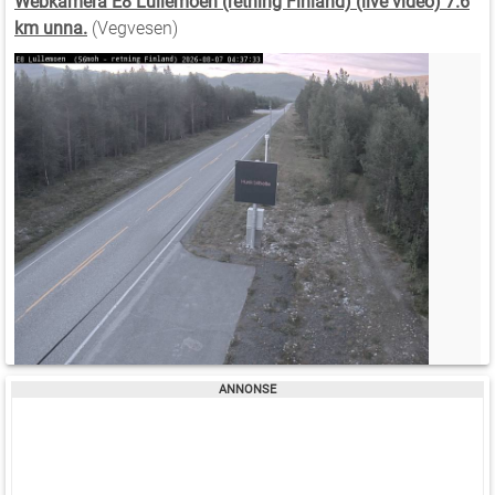
Webkamera E8 Lullemoen (retning Finland) (live video) 7.6
km unna.
(Vegvesen)