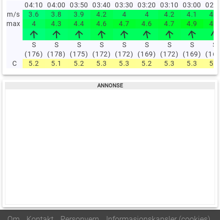
04:10
04:00
03:50
03:40
03:30
03:20
03:10
03:00
02:
m/s
3.6
3.8
3.9
4.2
4
4
4.2
4.1
4.1
max
4
4.3
4.4
4.6
4.7
4.6
4.7
4.9
4.7
S
S
S
S
S
S
S
S
S
(176)
(178)
(175)
(172)
(172)
(169)
(172)
(169)
(16
C
5.2
5.1
5.2
5.3
5.3
5.2
5.3
5.3
5.2
Om
Kontakt
Personvern
Informasjonskapsler (cookies)