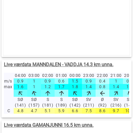
Live værdata MANNDALEN - VADDJA 14.3 km unna.
04:00
03:00
02:00
01:00
00:00
23:00
22:00
21:00
20:
m/s
0.9
1
0.9
0.6
1.5
0.9
0.4
1
0.6
max
1.6
1
1.2
1.7
1.8
1.4
0.8
1.4
1.4
SØ
SØ
S
S
SØ
SV
Ø
SV
SØ
(141)
(157)
(181)
(189)
(142)
(211)
(92)
(216)
(14
C
4.8
4.7
5.1
5.9
6.6
7.5
8.6
9.7
10.
Live værdata GAMANJUNNI 16.5 km unna.