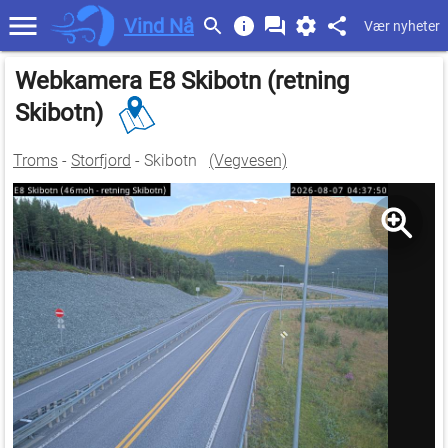
Vind Nå
Vær nyheter
Webkamera E8 Skibotn (retning
Skibotn)
Troms
-
Storfjord
- Skibotn
(Vegvesen)