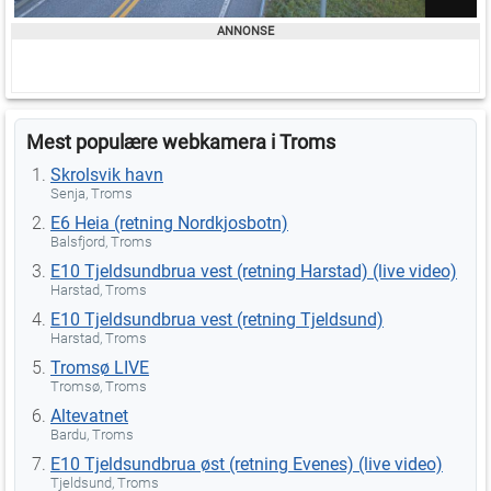
Mest populære webkamera i Troms
Skrolsvik havn
Senja, Troms
E6 Heia (retning Nordkjosbotn)
Balsfjord, Troms
E10 Tjeldsundbrua vest (retning Harstad) (live video)
Harstad, Troms
E10 Tjeldsundbrua vest (retning Tjeldsund)
Harstad, Troms
Tromsø LIVE
Tromsø, Troms
Altevatnet
Bardu, Troms
E10 Tjeldsundbrua øst (retning Evenes) (live video)
Tjeldsund, Troms