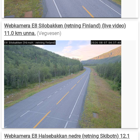
Webkamera E8 Silobakken (retning Finland) (live video)
11.0 km unna.
(Vegvesen)
Webkamera E8 Halsebakkan nedre (retning Skibotn) 12.1