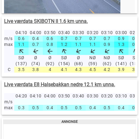
Live værdata SKIBOTN II 1.6 km unna.
04:10
04:00
03:50
03:40
03:30
03:20
03:10
03:00
02:
m/s
0.6
0.4
0.6
0.7
0.7
0.7
0.7
0.9
0.6
max
1.1
0.7
0.8
1.2
1.1
1.1
0.9
1.3
0.9
SØ
Ø
Ø
SØ
Ø
NØ
NØ
SØ
SØ
(137)
(74)
(92)
(154)
(68)
(59)
(62)
(141)
(15
C
3.5
3.8
4
4.1
4.3
4.5
4.2
3.9
3.7
Live værdata E8 Halsebakkan nedre 12.1 km unna.
04:20
04:10
04:00
03:50
03:40
03:30
03:20
03:10
03:
m/s
max
0.3
0.5
0.4
0.5
0.5
0.4
0.5
0.4
0.5