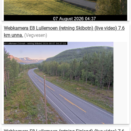
Webkamera E8 Lullemoen (retning Skibotn) (live video) 7.6
km unna.
(Vegvesen)