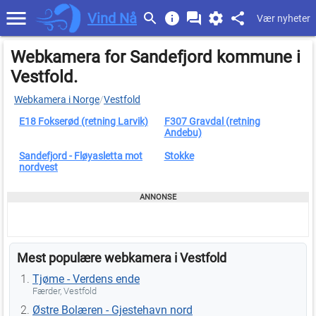
Vind Nå
Vær nyheter
Webkamera for Sandefjord kommune i
Vestfold.
Webkamera i Norge
/
Vestfold
E18 Fokserød (retning Larvik)
F307 Gravdal (retning
Andebu)
Sandefjord - Fløyasletta mot
Stokke
nordvest
Mest populære webkamera i Vestfold
Tjøme - Verdens ende
Færder, Vestfold
Østre Bolæren - Gjestehavn nord