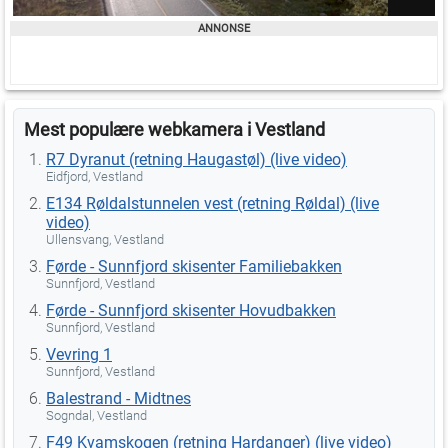
Mest populære webkamera i Vestland
R7 Dyranut (retning Haugastøl) (live video)
Eidfjord, Vestland
E134 Røldalstunnelen vest (retning Røldal) (live
video)
Ullensvang, Vestland
Førde - Sunnfjord skisenter Familiebakken
Sunnfjord, Vestland
Førde - Sunnfjord skisenter Hovudbakken
Sunnfjord, Vestland
Vevring 1
Sunnfjord, Vestland
Balestrand - Midtnes
Sogndal, Vestland
F49 Kvamskogen (retning Hardanger) (live video)