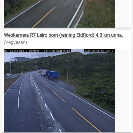
Webkamera R7 Leiro bom (retning Eidfjord) 4.3 km unna.
(Vegvesen)