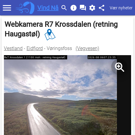
Vind Nå
Vær nyheter
Webkamera R7 Krossdalen (retning
Haugastøl)
Vestland
-
Eidfjord
- Vøringsfoss
(Vegvesen)