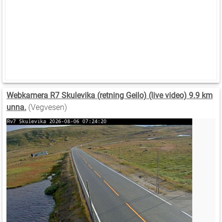
Webkamera R7 Skulevika (retning Geilo) (live video) 9.9 km
unna.
(Vegvesen)