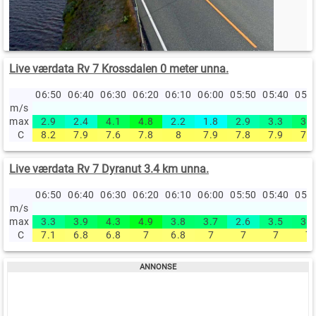
Live værdata Rv 7 Krossdalen 0 meter unna.
06:50
06:40
06:30
06:20
06:10
06:00
05:50
05:40
05:
m/s
max
2.9
2.4
4.1
4.8
2.2
1.8
2.9
3.3
3.8
C
8.2
7.9
7.6
7.8
8
7.9
7.8
7.9
7.7
Live værdata Rv 7 Dyranut 3.4 km unna.
06:50
06:40
06:30
06:20
06:10
06:00
05:50
05:40
05:
m/s
max
3.3
3.9
4.3
4.9
3.8
3.7
2.6
3.5
3.6
C
7.1
6.8
6.8
7
6.8
7
7
7
7