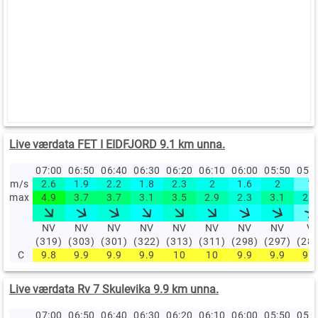
Live værdata FET I EIDFJORD 9.1 km unna.
07:00
06:50
06:40
06:30
06:20
06:10
06:00
05:50
05:
m/s
2.6
1.9
2.2
1.8
2.3
2
1.6
2
1
max
4.9
3.7
3.7
3.1
3.5
2.9
2.3
3.1
2.3
NV
NV
NV
NV
NV
NV
NV
NV
V
(319)
(303)
(301)
(322)
(313)
(311)
(298)
(297)
(28
C
9.8
9.9
9.9
9.9
10
10
9.9
9.9
9.9
Live værdata Rv 7 Skulevika 9.9 km unna.
07:00
06:50
06:40
06:30
06:20
06:10
06:00
05:50
05: