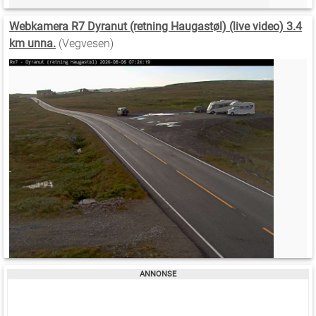
Webkamera R7 Dyranut (retning Haugastøl) (live video) 3.4
km unna.
(Vegvesen)