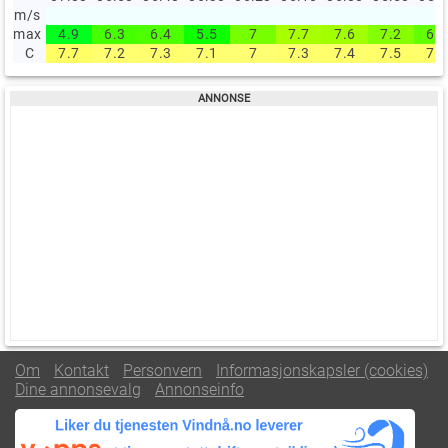
m/s
max
4.9
6.3
6.4
5.5
7
7.7
7.6
7.2
6.7
C
7.7
7.2
7.3
7.1
7
7.3
7.4
7.5
7.4
Om
Kontakt
Personvern
Informasjonskapsler (cookies)
Dine annonsevalg
Annonseinfo