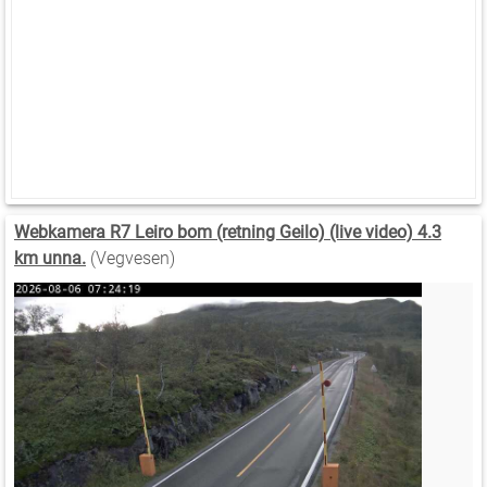
Webkamera R7 Leiro bom (retning Geilo) (live video) 4.3
km unna.
(Vegvesen)