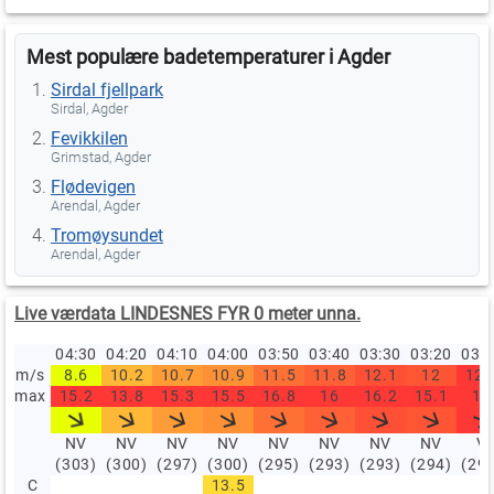
Mest populære badetemperaturer i Agder
Sirdal fjellpark
Sirdal, Agder
Fevikkilen
Grimstad, Agder
Flødevigen
Arendal, Agder
Tromøysundet
Arendal, Agder
Live værdata LINDESNES FYR 0 meter unna.
04:30
04:20
04:10
04:00
03:50
03:40
03:30
03:20
03:
m/s
8.6
10.2
10.7
10.9
11.5
11.8
12.1
12
12.
max
15.2
13.8
15.3
15.5
16.8
16
16.2
15.1
16
NV
NV
NV
NV
NV
NV
NV
NV
V
(303)
(300)
(297)
(300)
(295)
(293)
(293)
(294)
(29
C
13.5