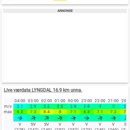
Live værdata LYNGDAL 16.9 km unna.
04:00
03:00
02:00
01:00
00:00
23:00
22:00
21:00
20:
m/s
2.1
2.9
3.2
3.5
2.8
2.8
3
3
2.2
max
6.3
7.3
8.4
8
7.1
6.3
7.1
7.2
7.9
V
SV
SV
V
V
V
V
V
SV
(278)
(247)
(240)
(252)
(257)
(273)
(249)
(260)
(23