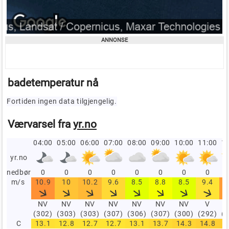
badetemperatur nå
Fortiden ingen data tilgjengelig.
Værvarsel fra
yr.no
04:00
05:00
06:00
07:00
08:00
09:00
10:00
11:00
12
yr.no
nedbør
0
0
0
0
0
0
0
0
m/s
10.9
10
10.2
9.6
8.5
8.8
8.5
9.4
1
NV
NV
NV
NV
NV
NV
NV
V
(302)
(303)
(303)
(307)
(306)
(307)
(300)
(292)
(
C
13.1
12.8
12.7
12.7
13.1
13.7
14.3
14.8