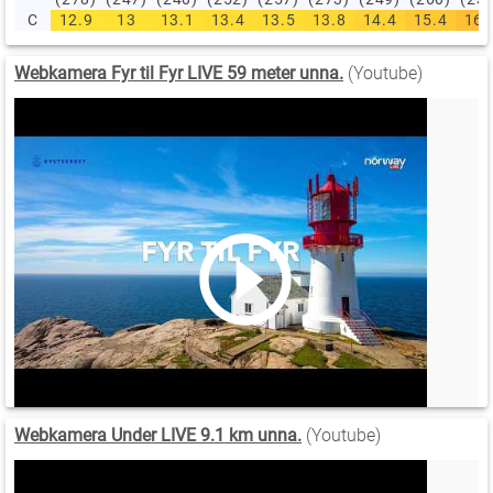
C
12.9
13
13.1
13.4
13.5
13.8
14.4
15.4
16.
Webkamera Fyr til Fyr LIVE 59 meter unna.
(Youtube)
Webkamera Under LIVE 9.1 km unna.
(Youtube)