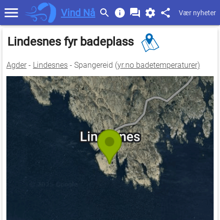
Vind Nå
Vær nyheter
Lindesnes fyr badeplass
Agder
-
Lindesnes
- Spangereid (
yr.no badetemperaturer)