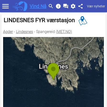
Vind Nå
Vær nyheter
LINDESNES FYR værstasjon
Agder
-
Lindesnes
- Spangereid (
MET.NO)