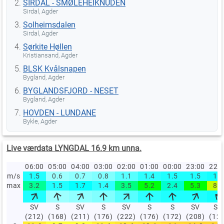
SIRDAL - SMØLEHEIKNUDEN
Sirdal, Agder
Solheimsdalen
Sirdal, Agder
Sørkite Høllen
Kristiansand, Agder
BLSK Kvålsnapen
Bygland, Agder
BYGLANDSFJORD - NESET
Bygland, Agder
HOVDEN - LUNDANE
Bykle, Agder
Live værdata LYNGDAL 16.9 km unna.
06:00
05:00
04:00
03:00
02:00
01:00
00:00
23:00
22:
m/s
1.5
0.6
0.7
0.8
1.1
1.4
1.5
1.5
1.6
max
3.2
1.5
1.7
1.4
3.5
5.2
2.4
5.3
8.1
SV
S
SV
S
SV
S
S
SV
SØ
(212)
(168)
(211)
(176)
(222)
(176)
(172)
(208)
(12