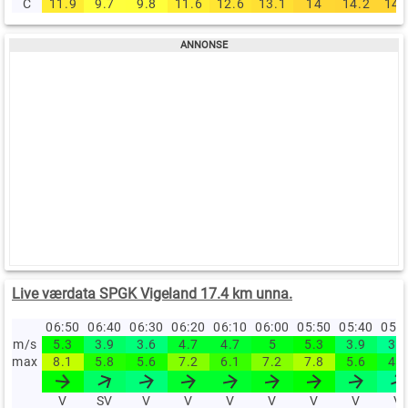
C
11.9
9.7
9.8
11.6
12.6
13.1
14
14.2
14.
Live værdata SPGK Vigeland 17.4 km unna.
06:50
06:40
06:30
06:20
06:10
06:00
05:50
05:40
05:
m/s
5.3
3.9
3.6
4.7
4.7
5
5.3
3.9
3.3
max
8.1
5.8
5.6
7.2
6.1
7.2
7.8
5.6
4.7
V
SV
V
V
V
V
V
V
V