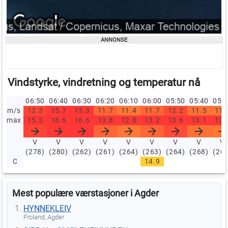
Vindstyrke, vindretning og temperatur nå
06:50
06:40
06:30
06:20
06:10
06:00
05:50
05:40
05:
m/s
12.3
15.7
13.3
11.7
11.4
11.7
12.2
11.5
11.
max
15.3
18.6
16.6
13.8
12.8
13.2
13.6
13.1
13.
V
V
V
V
V
V
V
V
V
(278)
(280)
(262)
(261)
(264)
(263)
(264)
(268)
(26
C
14.9
Mest populære værstasjoner i Agder
HYNNEKLEIV
Froland, Agder