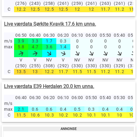
(276)
(243)
(258)
(261)
(259)
(261)
(263)
(261)
(25
C
12.2
12.5
12.5
12.5
12
12
11.7
11.2
11.
Live værdata Sørkite Kvavik 17.6 km unna.
06:50
06:40
06:30
06:20
06:10
06:00
05:50
05:40
05:
m/s
3.9
3.3
1.7
0.3
0
0
0
0
0
max
5.8
4.7
3.6
1.4
0
0
0
0
0
V
V
NV
V
NV
NV
NV
NV
NV
(250)
(255)
(308)
(292)
(330)
(330)
(330)
(329)
(33
C
13.5
13
12.2
11.7
11.5
11.5
11.2
11.2
11
Live værdata E39 Herdalen 20.0 km unna.
06:40
06:30
06:20
06:10
06:00
05:50
05:40
05:30
05:
m/s
max
2.1
0.6
0.6
0.4
0.5
0.3
0.4
0.4
0.5
C
11.5
10.6
10.3
10.2
10.2
10.1
10.1
10
10.