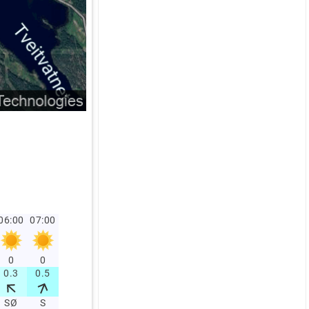
06:00
07:00
0
0
0.3
0.5
SØ
S