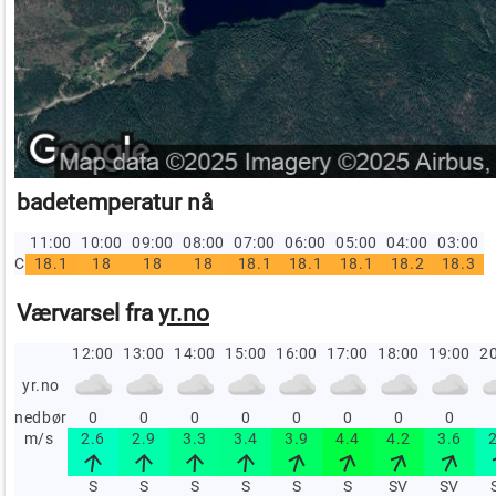
badetemperatur nå
11:00
10:00
09:00
08:00
07:00
06:00
05:00
04:00
03:00
C
18.1
18
18
18
18.1
18.1
18.1
18.2
18.3
Værvarsel fra
yr.no
12:00
13:00
14:00
15:00
16:00
17:00
18:00
19:00
20
yr.no
nedbør
0
0
0
0
0
0
0
0
m/s
2.6
2.9
3.3
3.4
3.9
4.4
4.2
3.6
S
S
S
S
S
S
SV
SV