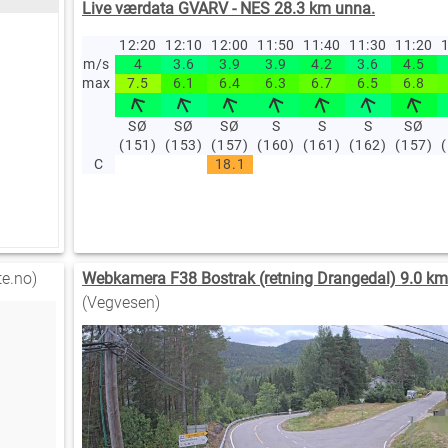
Live værdata GVARV - NES 28.3 km unna.
12:20
12:10
12:00
11:50
11:40
11:30
11:20
1
m/s
4
3.6
3.9
3.9
4.2
3.6
4.5
max
7.5
6.1
6.4
6.3
6.7
6.5
6.8
SØ
SØ
SØ
S
S
S
SØ
(151)
(153)
(157)
(160)
(161)
(162)
(157)
C
18.1
e.no)
Webkamera F38 Bostrak (retning Drangedal) 9.0 km
(Vegvesen)