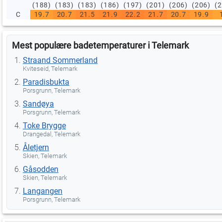
(188)
(183)
(183)
(186)
(197)
(201)
(206)
(206)
(
C
19.7
20.7
21.5
21.9
22.2
21.7
20.7
19.9
Mest populære badetemperaturer i Telemark
Straand Sommerland
Kviteseid, Telemark
Paradisbukta
Porsgrunn, Telemark
Sandøya
Porsgrunn, Telemark
Toke Brygge
Drangedal, Telemark
Åletjern
Skien, Telemark
Gåsodden
Skien, Telemark
Langangen
Porsgrunn, Telemark