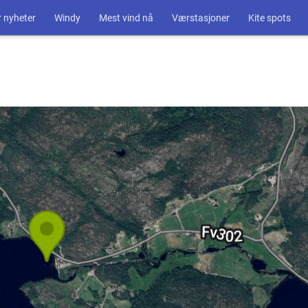
 nyheter
Windy
Mest vind nå
Værstasjoner
Kite spots