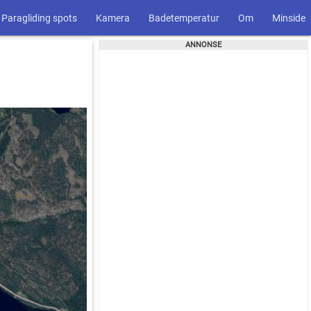
Paragliding spots
Kamera
Badetemperatur
Om
Minside