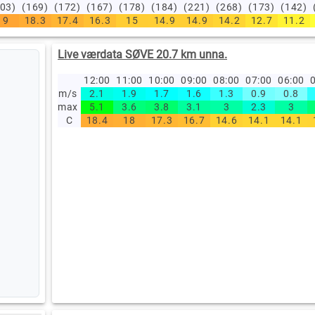
203)
(169)
(172)
(167)
(178)
(184)
(221)
(268)
(173)
(142)
19
18.3
17.4
16.3
15
14.9
14.9
14.2
12.7
11.2
Live værdata SØVE 20.7 km unna.
12:00
11:00
10:00
09:00
08:00
07:00
06:00
0
m/s
2.1
1.9
1.7
1.6
1.3
0.9
0.8
max
5.1
3.6
3.8
3.1
3
2.3
3
C
18.4
18
17.3
16.7
14.6
14.1
14.1