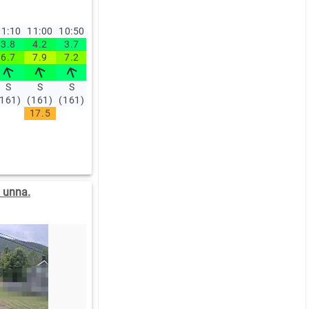
1:10
11:00
10:50
10:40
10:30
10:20
10:10
10:00
09:00
08:0
3.8
4.2
3.7
3.6
3.3
3.4
3.8
4.2
3.6
3.7
6.7
7.9
7.2
6.8
5.8
6.8
6.3
6.7
6.3
6.4
S
S
S
SØ
S
S
S
S
S
S
(161)
(161)
(161)
(157)
(161)
(162)
(163)
(164)
(169)
(166)
17.5
17
15.7
15.1
 unna.