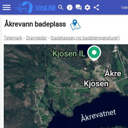
Vind Nå
Vær
Åkrevann badeplass
Telemark
-
Drangedal
- (
badetassen.no badetemperaturer)