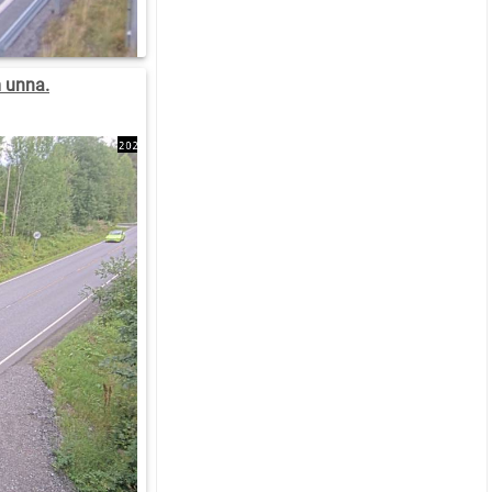
 unna.