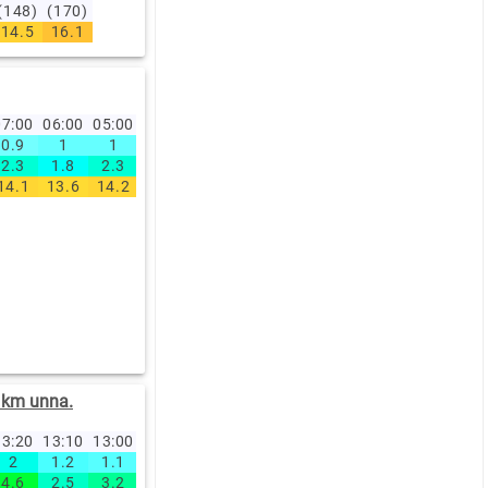
(148)
(170)
14.5
16.1
7:00
06:00
05:00
0.9
1
1
2.3
1.8
2.3
14.1
13.6
14.2
km unna.
3:20
13:10
13:00
12:50
12:40
12:30
12:20
12:10
12:00
11:0
2
1.2
1.1
1
0.8
0.9
0.6
1.6
1.2
0.5
4.6
2.5
3.2
2.1
1.7
2.6
2
3.3
3.6
1.5