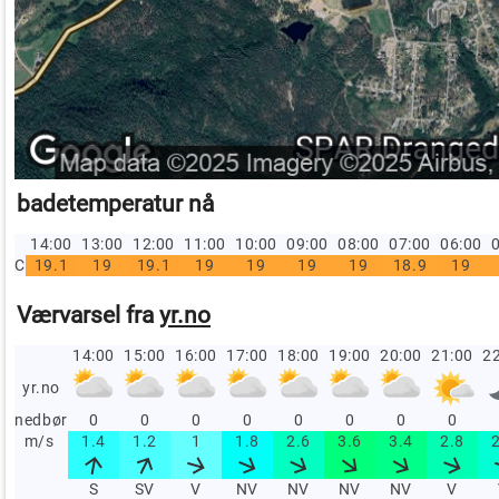
badetemperatur nå
14:00
13:00
12:00
11:00
10:00
09:00
08:00
07:00
06:00
0
C
19.1
19
19.1
19
19
19
19
18.9
19
Værvarsel fra
yr.no
14:00
15:00
16:00
17:00
18:00
19:00
20:00
21:00
22
yr.no
nedbør
0
0
0
0
0
0
0
0
m/s
1.4
1.2
1
1.8
2.6
3.6
3.4
2.8
S
SV
V
NV
NV
NV
NV
V