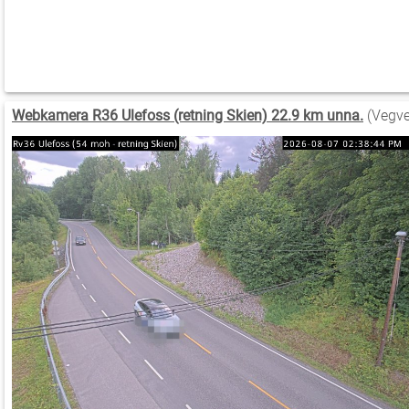
Webkamera R36 Ulefoss (retning Skien) 22.9 km unna.
(Vegve