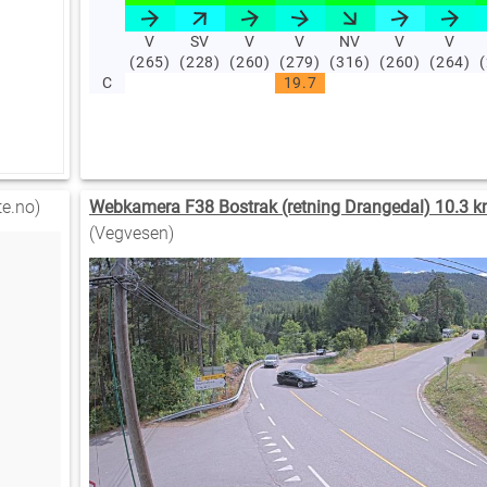
V
SV
V
V
NV
V
V
(265)
(228)
(260)
(279)
(316)
(260)
(264)
C
19.7
e.no)
Webkamera F38 Bostrak (retning Drangedal) 10.3 k
(Vegvesen)