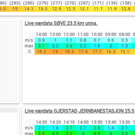
286)
(283)
(280)
(279)
(277)
(270)
(287)
(171)
(139)
(158)
6.3
15
14.1
13.3
12.9
12.5
12.1
11.7
11.8
12.8
Live værdata SØVE 23.5 km unna.
14:00
13:00
12:00
11:00
10:00
09:00
08:00
0
m/s
0.9
1
1.1
0.8
0.7
0.6
0.5
max
3.1
2.2
2.6
2.2
1.6
2
1.5
C
18.2
19
18.3
17.9
17.7
16.3
15.1
Live værdata GJERSTAD JERNBANESTASJON 25.5 
14:30
14:20
14:10
14:00
13:50
13:40
13:30
1
m/s
2.1
1.6
2.7
2.1
2.6
1.4
2.1
max
5.8
4.9
5.5
4
4.9
4
3.9