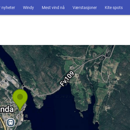
 nyheter
Windy
Mest vind nå
Værstasjoner
Kite spots