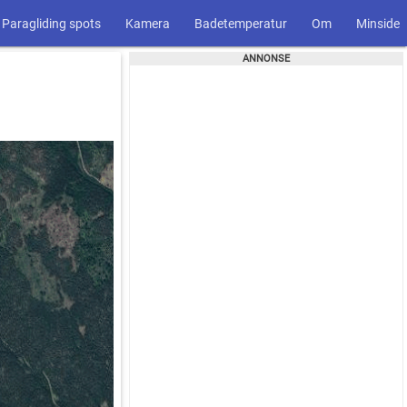
Paragliding spots
Kamera
Badetemperatur
Om
Minside