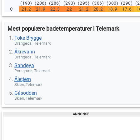
(190)
(206)
(286)
(293)
(295)
(306)
(300)
(290)
(
C
21.2
21.9
22.3
22
21.2
20.2
18.9
17.6
1
Mest populære badetemperaturer i Telemark
Toke Brygge
Drangedal, Telemark
Åkrevann
Drangedal, Telemark
Sandøya
Porsgrunn, Telemark
Åletjern
Skien, Telemark
Gåsodden
Skien, Telemark