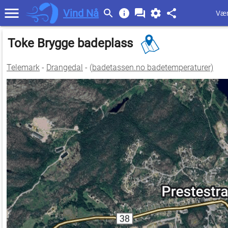
Vind Nå
Vær
Toke Brygge badeplass
Telemark
-
Drangedal
- (
badetassen.no badetemperaturer)