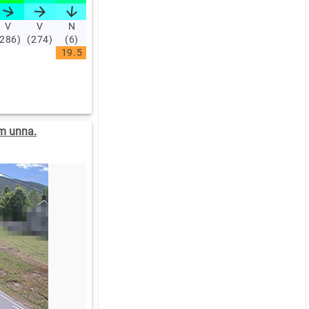
V
V
N
NØ
S
SV
NV
NV
NV
N
(286)
(274)
(6)
(28)
(196)
(240)
(332)
(302)
(335)
(1)
19.5
19
18.3
m unna.