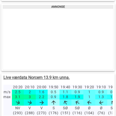
Live værdata Norcem 13.9 km unna.
20:20
20:10
20:00
19:50
19:40
19:30
19:20
19:10
19:
m/s
2.5
2
1.6
0.5
1.1
0.9
1
0.9
0.7
max
3.1
3
2.2
0.9
1.8
1.9
1
1.3
1.4
NV
V
V
S
SØ
SØ
Ø
Ø
SØ
(293)
(288)
(273)
(176)
(151)
(116)
(104)
(76)
(13