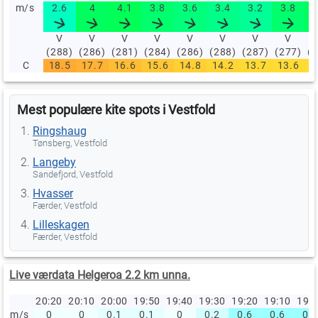
m/s
2.6
4
4.1
3.8
3.6
3.4
3.2
3.8
V
V
V
V
V
V
V
V
(288)
(286)
(281)
(284)
(286)
(288)
(287)
(277)
(
C
18.5
17.7
16.6
15.6
14.8
14.2
13.7
13.6
1
Mest populære kite spots i Vestfold
Ringshaug
Tønsberg, Vestfold
Langeby
Sandefjord, Vestfold
Hvasser
Færder, Vestfold
Lilleskagen
Færder, Vestfold
Live værdata Helgeroa 2.2 km unna.
20:20
20:10
20:00
19:50
19:40
19:30
19:20
19:10
19:
m/s
0
0
0.1
0.1
0
0.2
0.6
0.6
0.6