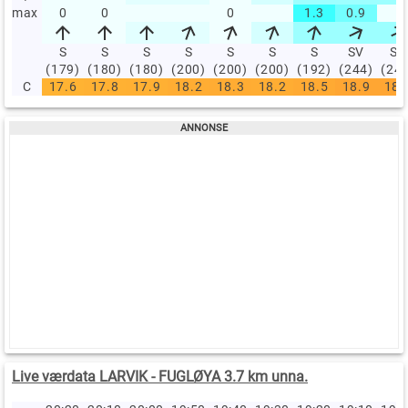
max
0
0
0
1.3
0.9
S
S
S
S
S
S
S
SV
SV
(179)
(180)
(180)
(200)
(200)
(200)
(192)
(244)
(24
C
17.6
17.8
17.9
18.2
18.3
18.2
18.5
18.9
18.
Live værdata LARVIK - FUGLØYA 3.7 km unna.