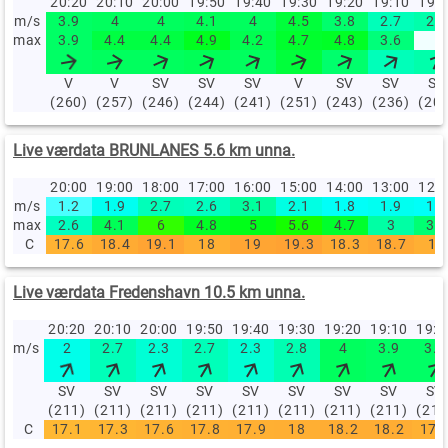
20:20
20:10
20:00
19:50
19:40
19:30
19:20
19:10
19:
m/s
3.9
4
4
4.1
4
4.5
3.8
2.7
2.9
max
3.9
4.4
4.4
4.9
4.2
4.7
4.8
3.6
V
V
SV
SV
SV
V
SV
SV
SV
(260)
(257)
(246)
(244)
(241)
(251)
(243)
(236)
(20
Live værdata BRUNLANES 5.6 km unna.
20:00
19:00
18:00
17:00
16:00
15:00
14:00
13:00
12:
m/s
1.2
1.9
2.7
2.6
3.1
2.1
1.8
1.9
1.8
max
2.6
4.1
6
4.8
5
5.6
4.7
3
3.7
C
17.6
18.4
19.1
18
19
19.3
18.3
18.7
18
Live værdata Fredenshavn 10.5 km unna.
20:20
20:10
20:00
19:50
19:40
19:30
19:20
19:10
19:
m/s
2
2.7
2.3
2.7
2.3
2.8
4
3.9
3.9
SV
SV
SV
SV
SV
SV
SV
SV
SV
(211)
(211)
(211)
(211)
(211)
(211)
(211)
(211)
(211
C
17.1
17.3
17.6
17.8
17.9
18
18.2
18.2
17.