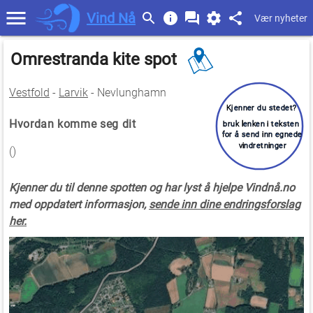
Vind Nå
Vær nyheter
Omrestranda kite spot
Vestfold
-
Larvik
- Nevlunghamn
Kjenner du stedet?
Hvordan komme seg dit
bruk lenken i teksten
for å send inn egnede
vindretninger
()
Kjenner du til denne spotten og har lyst å hjelpe Vindnå.no
med oppdatert informasjon,
sende inn dine endringsforslag
her.