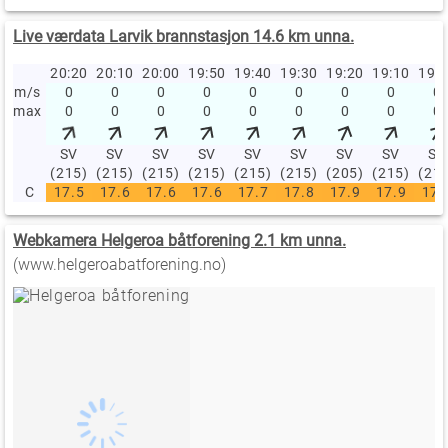
Live værdata Larvik brannstasjon 14.6 km unna.
20:20
20:10
20:00
19:50
19:40
19:30
19:20
19:10
19:
m/s
0
0
0
0
0
0
0
0
0
max
0
0
0
0
0
0
0
0
0
SV
SV
SV
SV
SV
SV
SV
SV
SV
(215)
(215)
(215)
(215)
(215)
(215)
(205)
(215)
(21
C
17.5
17.6
17.6
17.6
17.7
17.8
17.9
17.9
17.
Webkamera Helgeroa båtforening 2.1 km unna.
(www.helgeroabatforening.no)