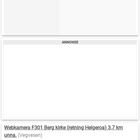
Webkamera F301 Berg kirke (retning Helgeroa) 3.7 km
unna.
(Vegvesen)