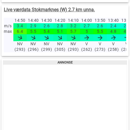
Live værdata Stokmarknes (W) 2.7 km unna.
14:50
14:40
14:30
14:20
14:10
14:00
13:50
13:40
13:
m/s
3.4
2.9
2.6
2.8
3.2
2.7
2.6
2.4
2.3
max
6.4
5.5
5.4
5.1
5.7
5
5.5
4.8
4.4
NV
NV
NV
NV
NV
V
V
V
V
(293)
(296)
(299)
(305)
(293)
(262)
(273)
(258)
(28