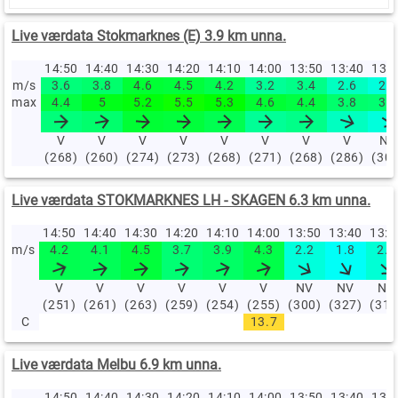
Live værdata Stokmarknes (E) 3.9 km unna.
14:50
14:40
14:30
14:20
14:10
14:00
13:50
13:40
13:
m/s
3.6
3.8
4.6
4.5
4.2
3.2
3.4
2.6
2.2
max
4.4
5
5.2
5.5
5.3
4.6
4.4
3.8
3.7
V
V
V
V
V
V
V
V
NV
(268)
(260)
(274)
(273)
(268)
(271)
(268)
(286)
(30
Live værdata STOKMARKNES LH - SKAGEN 6.3 km unna.
14:50
14:40
14:30
14:20
14:10
14:00
13:50
13:40
13:
m/s
4.2
4.1
4.5
3.7
3.9
4.3
2.2
1.8
2.3
V
V
V
V
V
V
NV
NV
NV
(251)
(261)
(263)
(259)
(254)
(255)
(300)
(327)
(312
C
13.7
Live værdata Melbu 6.9 km unna.
14:50
14:40
14:30
14:20
14:10
14:00
13:50
13:40
13: