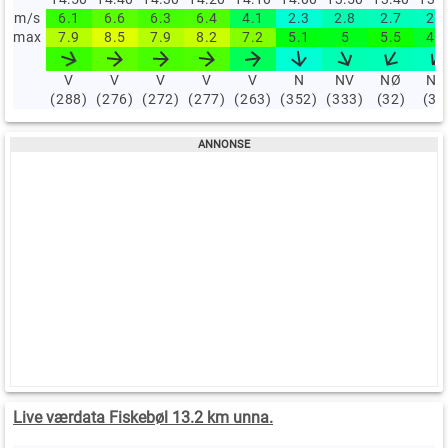
m/s
6.1
6.6
6.3
6.4
4.1
2.3
2.8
2.7
2.6
max
7.9
8.5
7.9
8.2
7.2
5.1
5
5.5
4.7
V
V
V
V
V
N
NV
NØ
NØ
(288)
(276)
(272)
(277)
(263)
(352)
(333)
(32)
(39
Live værdata Fiskebøl 13.2 km unna.