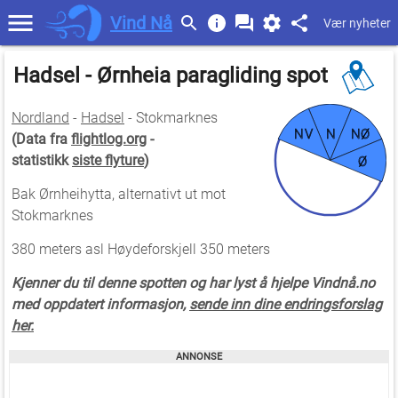
Vind Nå
Vær nyheter
Hadsel - Ørnheia paragliding spot
Nordland
-
Hadsel
- Stokmarknes
NV
N
NØ
(Data fra
flightlog.org
-
statistikk
siste flyture
)
Ø
Bak Ørnheihytta, alternativt ut mot
Stokmarknes
380 meters asl Høydeforskjell 350 meters
Kjenner du til denne spotten og har lyst å hjelpe Vindnå.no
med oppdatert informasjon,
sende inn dine endringsforslag
her.