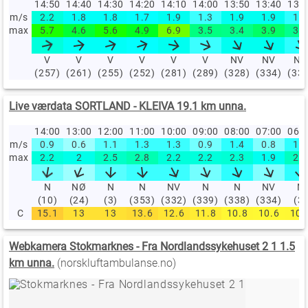
14:50
14:40
14:30
14:20
14:10
14:00
13:50
13:40
13:
m/s
2.2
1.8
1.8
1.7
1.9
1.3
1.9
1.9
1.4
max
5.7
4.6
5.6
4.9
6.9
3.5
3.4
3.9
3.3
V
V
V
V
V
V
NV
NV
NV
(257)
(261)
(255)
(252)
(281)
(289)
(328)
(334)
(33
Live værdata SORTLAND - KLEIVA 19.1 km unna.
14:00
13:00
12:00
11:00
10:00
09:00
08:00
07:00
06:
m/s
0.9
0.6
1.1
1.3
1.3
0.9
1.4
0.8
1.4
max
2.2
2
2.5
2.8
2.2
2.2
2.3
1.9
2.6
N
NØ
N
N
NV
N
N
NV
N
(10)
(24)
(3)
(353)
(332)
(339)
(338)
(334)
(3)
C
15.1
13
13
13.6
12.6
11.8
10.8
10.6
10.
Webkamera Stokmarknes - Fra Nordlandssykehuset 2 1 1.5
km unna.
(norskluftambulanse.no)