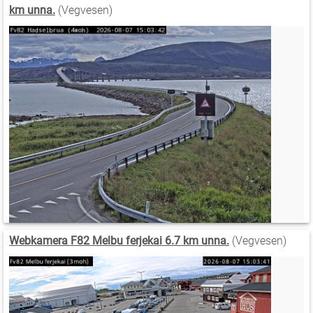
km unna.
(Vegvesen)
Webkamera F82 Melbu ferjekai 6.7 km unna.
(Vegvesen)