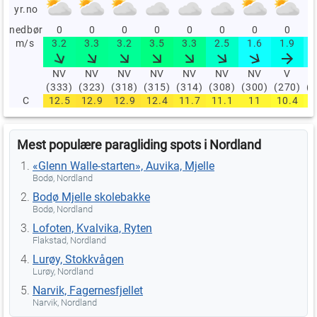
yr.no
nedbør
0
0
0
0
0
0
0
0
m/s
3.2
3.3
3.2
3.5
3.3
2.5
1.6
1.9
NV
NV
NV
NV
NV
NV
NV
V
(333)
(323)
(318)
(315)
(314)
(308)
(300)
(270)
(
C
12.5
12.9
12.9
12.4
11.7
11.1
11
10.4
Mest populære paragliding spots i Nordland
«Glenn Walle-starten», Auvika, Mjelle
Bodø, Nordland
Bodø Mjelle skolebakke
Bodø, Nordland
Lofoten, Kvalvika, Ryten
Flakstad, Nordland
Lurøy, Stokkvågen
Lurøy, Nordland
Narvik, Fagernesfjellet
Narvik, Nordland