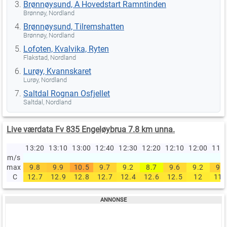
Brønnøysund, A Hovedstart Ramntinden
Brønnøy, Nordland
Brønnøysund, Tilremshatten
Brønnøy, Nordland
Lofoten, Kvalvika, Ryten
Flakstad, Nordland
Lurøy, Kvannskaret
Lurøy, Nordland
Saltdal Rognan Osfjellet
Saltdal, Nordland
Live værdata Fv 835 Engeløybrua 7.8 km unna.
13:20
13:10
13:00
12:40
12:30
12:20
12:10
12:00
11:
m/s
max
9.8
9.9
10.5
9.7
9.2
8.7
9.6
9.2
9.7
C
12.7
12.9
12.8
12.7
12.4
12.6
12.5
12
11.