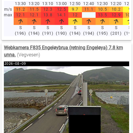
13:30
13:20
13:10
13:00
12:50
12:40
12:30
12:20
12:
m/s
11.2
11.5
12.3
12.5
9.7
11.1
10.5
10.2
9
max
12.1
12.1
13.8
14.1
12
13.5
12.9
10.
S
S
S
S
S
S
S
S
S
(196)
(194)
(191)
(190)
(194)
(194)
(195)
(201)
(19
Webkamera F835 Engeløybrua (retning Engeløya) 7.8 km
unna.
(Vegvesen)