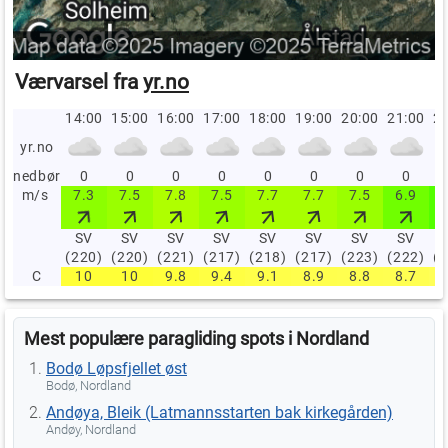
Værvarsel fra
yr.no
14:00
15:00
16:00
17:00
18:00
19:00
20:00
21:00
22
yr.no
nedbør
0
0
0
0
0
0
0
0
m/s
7.3
7.5
7.8
7.5
7.7
7.7
7.5
6.9
SV
SV
SV
SV
SV
SV
SV
SV
(220)
(220)
(221)
(217)
(218)
(217)
(223)
(222)
(
C
10
10
9.8
9.4
9.1
8.9
8.8
8.7
Mest populære paragliding spots i Nordland
Bodø Løpsfjellet øst
Bodø, Nordland
Andøya, Bleik (Latmannsstarten bak kirkegården)
Andøy, Nordland