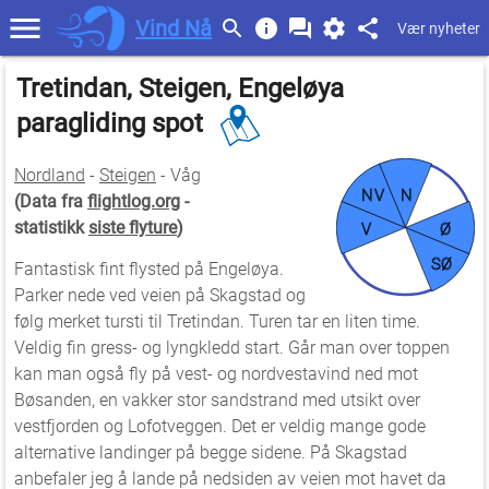
Vind Nå
Vær nyheter
Tretindan, Steigen, Engeløya
paragliding spot
Nordland
-
Steigen
- Våg
NV
N
(Data fra
flightlog.org
-
statistikk
siste flyture
)
V
Ø
SØ
Fantastisk fint flysted på Engeløya.
Parker nede ved veien på Skagstad og
følg merket tursti til Tretindan. Turen tar en liten time.
Veldig fin gress- og lyngkledd start. Går man over toppen
kan man også fly på vest- og nordvestavind ned mot
Bøsanden, en vakker stor sandstrand med utsikt over
vestfjorden og Lofotveggen. Det er veldig mange gode
alternative landinger på begge sidene. På Skagstad
anbefaler jeg å lande på nedsiden av veien mot havet da