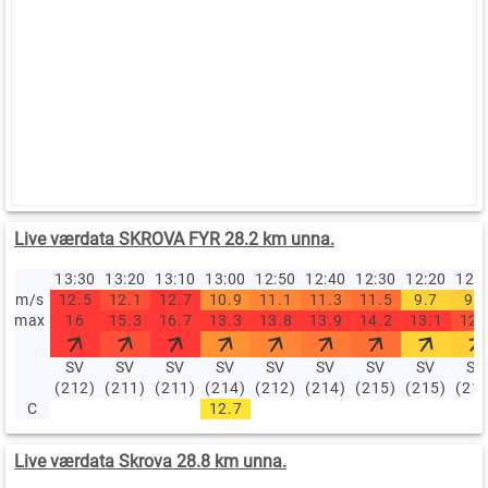
Live værdata SKROVA FYR 28.2 km unna.
13:30
13:20
13:10
13:00
12:50
12:40
12:30
12:20
12:
m/s
12.5
12.1
12.7
10.9
11.1
11.3
11.5
9.7
9.8
max
16
15.3
16.7
13.3
13.8
13.9
14.2
13.1
12.
SV
SV
SV
SV
SV
SV
SV
SV
SV
(212)
(211)
(211)
(214)
(212)
(214)
(215)
(215)
(21
C
12.7
Live værdata Skrova 28.8 km unna.