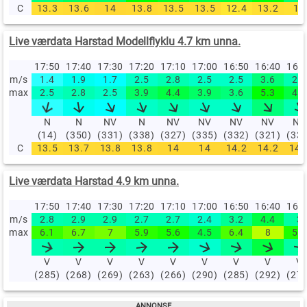
C
13.3
13.6
14
13.8
13.5
13.5
12.4
13.2
13
Live værdata Harstad Modellflyklu 4.7 km unna.
17:50
17:40
17:30
17:20
17:10
17:00
16:50
16:40
16:
m/s
1.4
1.9
1.7
2.5
2.8
2.5
2.5
3.6
2.8
max
2.5
2.8
2.5
3.9
4.4
3.9
3.6
5.3
4.4
N
N
NV
N
NV
NV
NV
NV
NV
(14)
(350)
(331)
(338)
(327)
(335)
(332)
(321)
(33
C
13.5
13.7
13.8
13.8
14
14
14.2
14.2
14.
Live værdata Harstad 4.9 km unna.
17:50
17:40
17:30
17:20
17:10
17:00
16:50
16:40
16:
m/s
2.8
2.9
2.9
2.7
2.7
2.4
3.2
4.4
3
max
6.1
6.7
7
5.9
5.6
4.5
6.4
8
5.7
V
V
V
V
V
V
V
V
V
(285)
(268)
(269)
(263)
(266)
(290)
(285)
(292)
(27