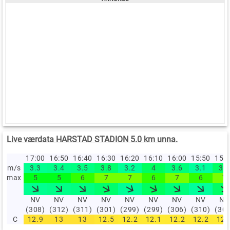
Live værdata HARSTAD STADION 5.0 km unna.
17:00
16:50
16:40
16:30
16:20
16:10
16:00
15:50
15:
m/s
3.3
3.4
3.5
3.8
3.2
4
3.6
3.1
3.9
max
5
5
6
7
7
6
7
6
7
NV
NV
NV
NV
NV
NV
NV
NV
NV
(308)
(312)
(311)
(301)
(299)
(299)
(306)
(310)
(30
C
12.9
13
13
12.5
12.2
12.1
12.2
12.2
12.