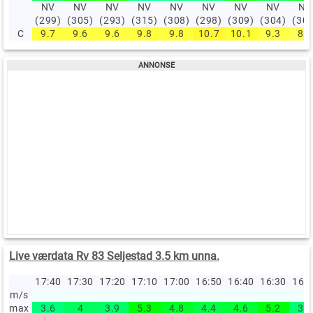
NV
NV
NV
NV
NV
NV
NV
NV
NV
(299)
(305)
(293)
(315)
(308)
(298)
(309)
(304)
(30
C
9.7
9.6
9.6
9.8
9.8
10.7
10.1
9.3
8.7
Live værdata Rv 83 Seljestad 3.5 km unna.
17:40
17:30
17:20
17:10
17:00
16:50
16:40
16:30
16:
m/s
max
3.6
4
3.9
5.3
4.8
4.4
4.6
5.2
3.7