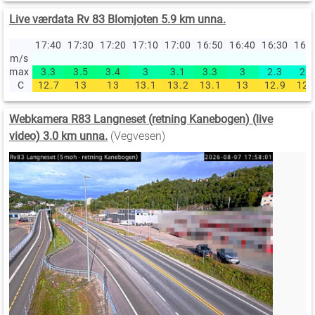
Live værdata Rv 83 Blomjoten 5.9 km unna.
17:40
17:30
17:20
17:10
17:00
16:50
16:40
16:30
16:
m/s
max
3.3
3.5
3.4
3
3.1
3.3
3
2.3
2.3
C
12.7
13
13
13.1
13.2
13.1
13
12.9
12.
Webkamera R83 Langneset (retning Kanebogen) (live
video) 3.0 km unna.
(Vegvesen)