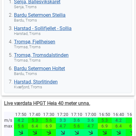
Senja, Ballesvikskaret
Senja, Troms
Bardu Setermoen Steilia
Bardu, Troms
Harstad - Sollifjellet - Sollia
Harstad, Troms
Tromsø, Fjellheisen
Tromsø, Troms
Tromsø, Tromsdalstinden
Tromsø, Troms
Bardu Setermoen Holtet
Bardu, Troms
Harstad, Storlitinden
Kvæfjord, Troms
Live værdata HPGT Heia 40 meter unna.
17:50
17:40
17:30
17:20
17:10
17:00
16:50
16:40
16:
m/s
4.2
5.3
5.6
3.3
3.6
3.6
5.3
4.2
5
max
5.6
6.4
6.9
4.7
5.6
4.7
6.9
6.4
6.4