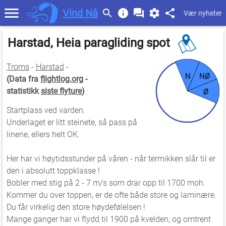
Vind Nå
Vær nyheter
Harstad, Heia paragliding spot
Troms
-
Harstad
-
N
NØ
(Data fra
flightlog.org
-
statistikk
siste flyture
)
Ø
Startplass ved varden.
Underlaget er litt steinete, så pass på
linene, ellers helt OK.
Her har vi høytidsstunder på våren - når termikken slår til er
den i absolutt toppklasse !
Bobler med stig på 2 - 7 m/s som drar opp til 1700 moh.
Kommer du over toppen, er de ofte både store og laminære.
Du får virkelig den store høydefølelsen !
Mange ganger har vi flydd til 1900 på kvelden, og omtrent