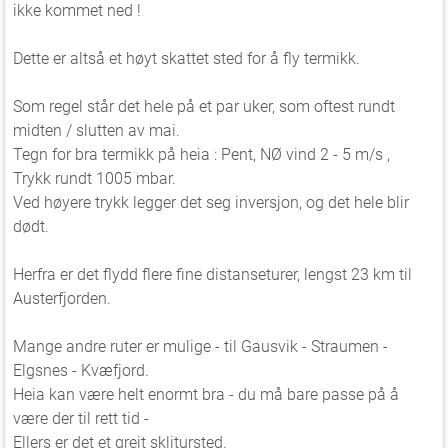
ikke kommet ned !
Dette er altså et høyt skattet sted for å fly termikk.
Som regel står det hele på et par uker, som oftest rundt
midten / slutten av mai.
Tegn for bra termikk på heia : Pent, NØ vind 2 - 5 m/s ,
Trykk rundt 1005 mbar.
Ved høyere trykk legger det seg inversjon, og det hele blir
dødt.
Herfra er det flydd flere fine distanseturer, lengst 23 km til
Austerfjorden.
Mange andre ruter er mulige - til Gausvik - Straumen -
Elgsnes - Kvæfjord.
Heia kan være helt enormt bra - du må bare passe på å
være der til rett tid -
Ellers er det et greit sklitursted.