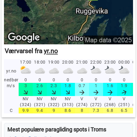
Værvarsel fra
yr.no
17:00
18:00
19:00
20:00
21:00
22:00
23:00
00:00
01
yr.no
nedbør
0
0
0
0
0
0
0
0
m/s
3
2.6
2.3
1.8
0.7
1
1.6
1.9
NV
NV
NV
NV
V
V
V
V
(324)
(321)
(322)
(313)
(274)
(272)
(268)
(251)
(
C
9.9
9.4
9
8.6
8
7.3
6.8
6.5
Mest populære paragliding spots i Troms