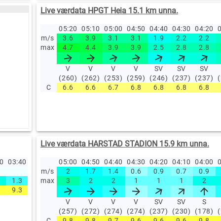
Live værdata HPGT Heia 15.1 km unna.
05:20
05:10
05:00
04:50
04:40
04:30
04:20
0
m/s
3.6
3.9
3.1
3.1
1.9
2.2
2.2
max
4.7
4.4
3.9
3.9
2.5
2.8
2.8
V
V
V
V
SV
SV
SV
(260)
(262)
(253)
(259)
(246)
(237)
(237)
C
6.6
6.6
6.7
6.8
6.8
6.8
6.8
Live værdata HARSTAD STADION 15.9 km unna.
50
03:40
03:30
03:20
05:00
03:10
04:50
03:00
04:40
02:00
04:30
01:00
04:20
00:00
04:10
23:00
04:00
22
0
m/s
2
1.7
1.4
0.6
0.9
0.7
0.9
1.3
0.9
max
1
3
1.1
2
0.6
2
1.1
1
1.2
1
1.3
1
1.5
2
0
9.3
9.1
9.2
9.3
9.1
9
8.8
9.6
10.5
V
V
V
V
SV
SV
S
(257)
(272)
(274)
(274)
(237)
(230)
(178)
C
9.8
9.8
9.7
9.6
9.6
9.6
9.8