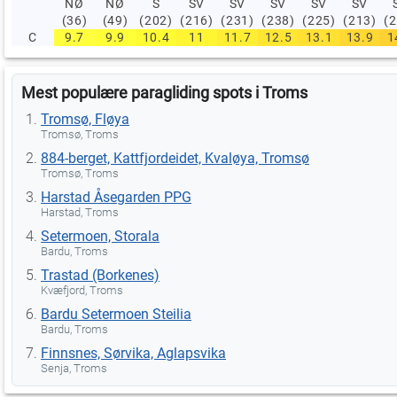
NØ
NØ
S
SV
SV
SV
SV
SV
(36)
(49)
(202)
(216)
(231)
(238)
(225)
(213)
(
C
9.7
9.9
10.4
11
11.7
12.5
13.1
13.9
1
Mest populære paragliding spots i Troms
Tromsø, Fløya
Tromsø, Troms
884-berget, Kattfjordeidet, Kvaløya, Tromsø
Tromsø, Troms
Harstad Åsegarden PPG
Harstad, Troms
Setermoen, Storala
Bardu, Troms
Trastad (Borkenes)
Kvæfjord, Troms
Bardu Setermoen Steilia
Bardu, Troms
Finnsnes, Sørvika, Aglapsvika
Senja, Troms