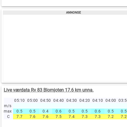
Live værdata Rv 83 Blomjoten 17.6 km unna.
05:10
05:00
04:50
04:40
04:30
04:20
04:10
04:00
03:
m/s
max
0.5
0.5
0.4
0.6
0.5
0.5
0.6
0.5
0.5
C
7.7
7.6
7.6
7.5
7.4
7.3
7.3
7.2
7.2