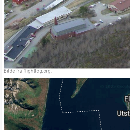
Bilde fra
flightlog.org
.