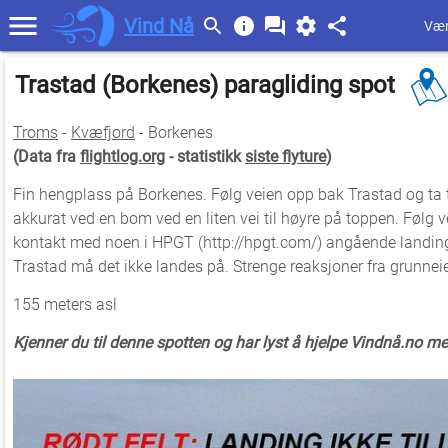
Vind Nå
Vær
Trastad (Borkenes) paragliding spot
Troms
-
Kvæfjord
- Borkenes
(Data fra
flightlog.org
- statistikk
siste flyture
)
Fin hengplass på Borkenes. Følg veien opp bak Trastad og ta til
akkurat ved en bom ved en liten vei til høyre på toppen. Følg veie
kontakt med noen i HPGT (http://hpgt.com/) angående landing f
Trastad må det ikke landes på. Strenge reaksjoner fra grunneie
155 meters asl
Kjenner du til denne spotten og har lyst å hjelpe Vindnå.no m