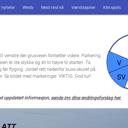
 nyheter
Windy
Mest vind nå
Værstasjoner
Kite spots
 venstre der grusveien fortsetter videre. Parkering
V
n et lite stykke og sti til høyre til starten. Ta
ør flyging. Jordet rett nedenfor buss-skuret på
r. Se bildet med markeringer. VIKTIG. God tur!
SV
ed oppdatert informasjon,
sende inn dine endringsforslag her.