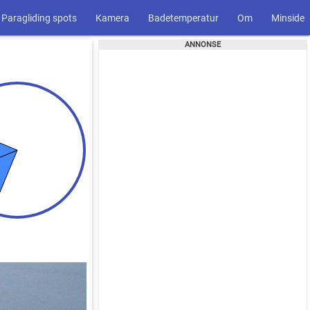
Paragliding spots
Kamera
Badetemperatur
Om
Minside