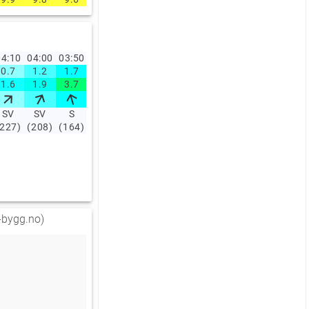
4:10
04:00
03:50
03:40
03:30
03:20
03:10
03:00
02:00
01:0
0.7
1.2
1.7
0.7
0.7
1
0.8
0.7
1
1.3
1.6
1.9
3.7
2.5
1.4
1.8
1.8
1.6
2
2.5
SV
SV
S
S
SV
SV
S
SØ
SV
S
(227)
(208)
(164)
(192)
(213)
(207)
(200)
(146)
(216)
(200)
-bygg.no)
:00
21:00
20:00
.4
1
1
.9
10.8
11.7