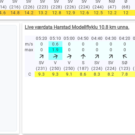
SV
SV
SV
SV
SV
SV
SV
SV
NØ
Ø
214)
(216)
(226)
(223)
(228)
(226)
(224)
(244)
(47)
(68)
4.6
14.8
14.2
13.2
12.8
12.9
12.6
12.5
12.2
12
Live værdata Harstad Modellflyklu 10.8 km unna.
05:20
05:10
05:00
04:50
04:40
04:30
04:20
0
m/s
0
0.6
0
0
0
0
0
max
0
1.9
0
0
0
0
0
SV
V
V
S
SV
SV
SØ
(231)
(250)
(250)
(187)
(224)
(224)
(123)
C
9.3
9.3
9.1
8.6
8.3
8.2
7.8