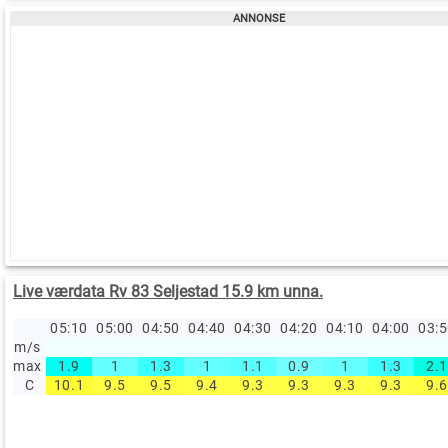
Live værdata Rv 83 Seljestad 15.9 km unna.
05:10
05:00
04:50
04:40
04:30
04:20
04:10
04:00
03:
m/s
max
1.9
1
1.3
1
1.1
0.9
1
1.3
2.1
C
10.1
9.5
9.5
9.4
9.3
9.3
9.3
9.3
9.6