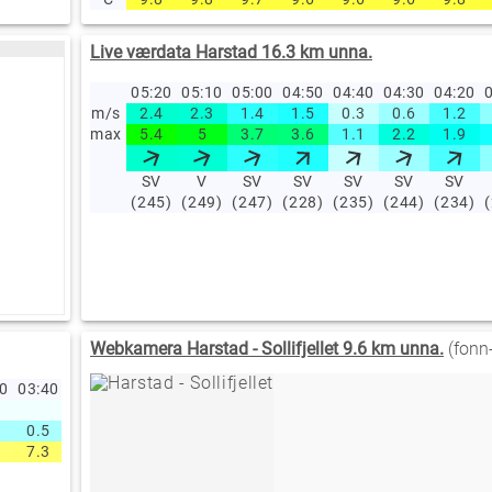
Live værdata Harstad 16.3 km unna.
05:20
05:10
05:00
04:50
04:40
04:30
04:20
0
m/s
2.4
2.3
1.4
1.5
0.3
0.6
1.2
max
5.4
5
3.7
3.6
1.1
2.2
1.9
SV
V
SV
SV
SV
SV
SV
(245)
(249)
(247)
(228)
(235)
(244)
(234)
Webkamera Harstad - Sollifjellet 9.6 km unna.
(fonn
50
03:40
03:30
03:20
03:10
03:00
02:00
01:00
00:00
23:00
22
0.5
0.5
0.7
0.6
0.7
0.6
0.5
0.6
0.4
0
7.3
7.3
7.3
7.1
7.2
7.2
7.5
8.4
9.1
9