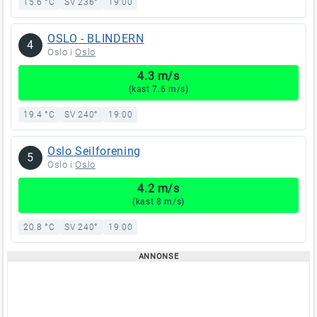
15.6 °C
SV 236°
19:00
OSLO - BLINDERN
4
Oslo i
Oslo
4.3 m/s
(kast 7.6 m/s)
19.4 °C
SV 240°
19:00
Oslo Seilforening
5
Oslo i
Oslo
4.2 m/s
(kast 8 m/s)
20.8 °C
SV 240°
19:00