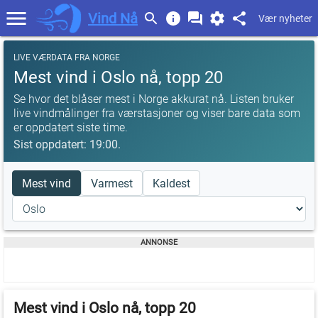
Vind Nå
Vær nyheter
LIVE VÆRDATA FRA NORGE
Mest vind i Oslo nå, topp 20
Se hvor det blåser mest i Norge akkurat nå. Listen bruker
live vindmålinger fra værstasjoner og viser bare data som
er oppdatert siste time.
Sist oppdatert: 19:00.
Mest vind
Varmest
Kaldest
Mest vind i Oslo nå, topp 20