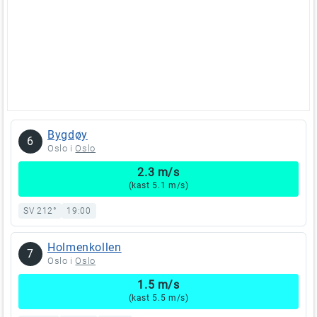
Bygdøy
6
Oslo i
Oslo
2.3 m/s
(kast 5.1 m/s)
SV 212°
19:00
Holmenkollen
7
Oslo i
Oslo
1.5 m/s
(kast 5.5 m/s)