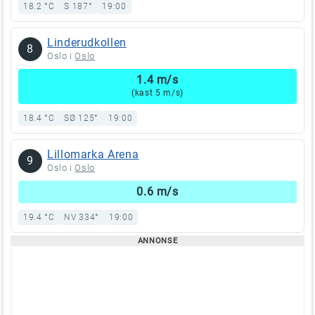
18.2 °C
S 187°
19:00
Linderudkollen
8
Oslo i
Oslo
1.4 m/s
(kast 5 m/s)
18.4 °C
SØ 125°
19:00
Lillomarka Arena
9
Oslo i
Oslo
0.6 m/s
19.4 °C
NV 334°
19:00