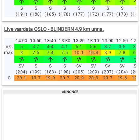
S
S
S
S
S
S
S
S
S
(191)
(188)
(185)
(178)
(177)
(172)
(177)
(178)
(18
Live værdata OSLO - BLINDERN 4.9 km unna.
14:00
13:50
13:40
13:30
13:20
13:10
13:00
12:50
12:
m/s
5
4.7
4.4
4.1
6.1
5.6
3.7
3.5
3.9
max
8
7.6
7.4
7.5
10.1
10.4
8.9
7.8
6.5
SV
S
S
S
SV
SV
SV
SV
SV
(204)
(199)
(183)
(190)
(205)
(209)
(207)
(204)
(20
C
20.1
19.7
19.9
20.7
20.9
20.3
20.7
19.8
19.