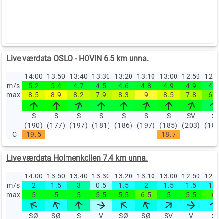
Live værdata OSLO - HOVIN 6.5 km unna.
14:00
13:50
13:40
13:30
13:20
13:10
13:00
12:50
12:
m/s
5.2
5.4
4.7
4.5
4.6
4.8
4.9
4.9
4.2
max
8.5
8.9
8.2
7.9
8.3
9
8.5
7.8
6.7
S
S
S
S
S
S
S
SV
S
(190)
(177)
(197)
(181)
(186)
(197)
(185)
(203)
(18
C
19.5
18.7
Live værdata Holmenkollen 7.4 km unna.
14:00
13:50
13:40
13:30
13:20
13:10
13:00
12:50
12:
m/s
2
1.5
3
0.5
1.5
2
1.5
1.5
1.5
max
5
5
5
5.5
5.5
6.5
5
5.5
6
SØ
SØ
S
V
SØ
SØ
SV
V
S