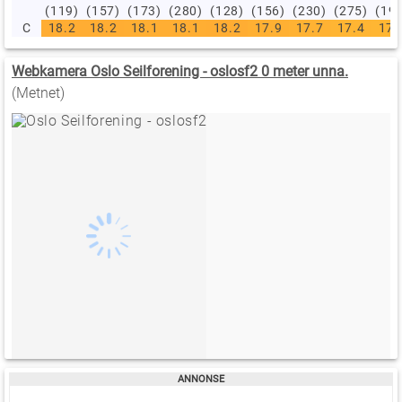
(119)
(157)
(173)
(280)
(128)
(156)
(230)
(275)
(19
C
18.2
18.2
18.1
18.1
18.2
17.9
17.7
17.4
17.
Webkamera Oslo Seilforening - oslosf2 0 meter unna.
(Metnet)