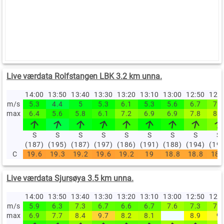
Live værdata Rolfstangen LBK 3.2 km unna.
14:00
13:50
13:40
13:30
13:20
13:10
13:00
12:50
12:
m/s
5.3
4.4
5
5.3
6.1
5.3
5.6
6.7
7.2
max
6.4
5.6
5.8
6.1
7.2
6.9
6.9
7.8
8.1
S
S
S
S
S
S
S
S
S
(187)
(195)
(187)
(197)
(186)
(191)
(188)
(194)
(19
C
19.6
19.3
19.2
19.6
19.2
19
18.8
18.8
18.
Live værdata Sjursøya 3.5 km unna.
14:00
13:50
13:40
13:30
13:20
13:10
13:00
12:50
12:
m/s
5.9
6.3
7.3
6.7
6.6
6.7
7.6
7.3
7.8
max
6.9
7.7
8.4
9.7
8.2
8.1
8.9
9