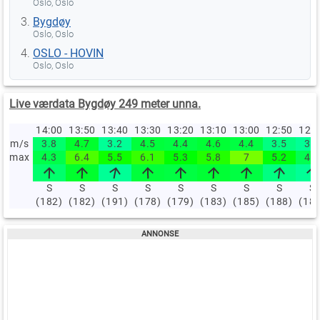
Oslo, Oslo
Bygdøy
Oslo, Oslo
OSLO - HOVIN
Oslo, Oslo
Live værdata Bygdøy 249 meter unna.
14:00
13:50
13:40
13:30
13:20
13:10
13:00
12:50
12:
m/s
3.8
4.7
3.2
4.5
4.4
4.6
4.4
3.5
3.2
max
4.3
6.4
5.5
6.1
5.3
5.8
7
5.2
4.2
S
S
S
S
S
S
S
S
S
(182)
(182)
(191)
(178)
(179)
(183)
(185)
(188)
(18