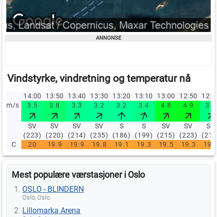
Vindstyrke, vindretning og temperatur nå
14:00
13:50
13:40
13:30
13:20
13:10
13:00
12:50
12:
m/s
3.5
3.8
3.3
3.2
3.2
3.4
4.8
4.9
3.5
SV
SV
SV
SV
S
S
SV
SV
SV
(223)
(220)
(214)
(235)
(186)
(199)
(215)
(223)
(219
C
20
19.9
19.9
19.8
19.1
19.3
19.5
19.3
19.
Mest populære værstasjoner i Oslo
OSLO - BLINDERN
Oslo, Oslo
Lillomarka Arena