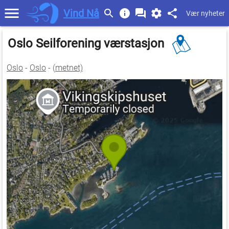
Vind Nå
Vær nyheter
Oslo Seilforening værstasjon
Oslo
-
Oslo
- (
metnet)