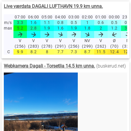
Live værdata DAGALI LUFTHAVN 19.9 km unna.
07:00
06:00
05:00
04:00
03:00
02:00
01:00
00:00
23:
m/s
3.3
1.6
1.1
0.8
0.5
1
0.6
0.5
0.3
max
5.2
2.8
1.9
1.6
1.9
1.8
2
1.2
3.3
V
V
V
V
V
NV
V
Ø
N
(256)
(283)
(278)
(291)
(256)
(299)
(262)
(70)
(33
C
9.9
8.2
8
7.7
7.3
8.7
11.5
12.4
12.
Webkamera Dagali - Torsetlia 14.5 km unna.
(buskerud.net)