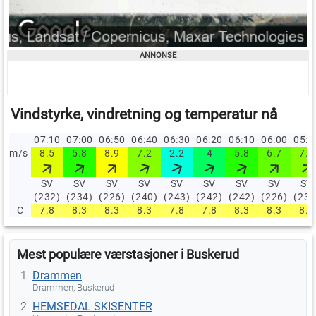
Vindstyrke, vindretning og temperatur nå
07:10
07:00
06:50
06:40
06:30
06:20
06:10
06:00
05:
m/s
8.5
5.8
8.9
7.2
2.2
4
5.8
6.7
7.2
SV
SV
SV
SV
SV
SV
SV
SV
SV
(232)
(234)
(226)
(240)
(243)
(242)
(242)
(226)
(230
C
7.8
8.3
8.3
8.3
7.8
7.8
8.3
8.3
8.3
Mest populære værstasjoner i Buskerud
Drammen
Drammen, Buskerud
HEMSEDAL SKISENTER