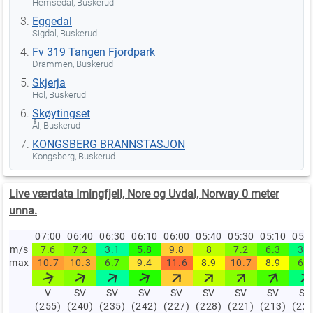
Hemsedal, Buskerud
Eggedal
Sigdal, Buskerud
Fv 319 Tangen Fjordpark
Drammen, Buskerud
Skjerja
Hol, Buskerud
Skøytingset
Ål, Buskerud
KONGSBERG BRANNSTASJON
Kongsberg, Buskerud
Live værdata Imingfjell, Nore og Uvdal, Norway 0 meter
unna.
07:00
06:40
06:30
06:10
06:00
05:40
05:30
05:10
05:
m/s
7.6
7.2
3.1
5.8
9.8
8
7.2
6.3
3.6
max
10.7
10.3
6.7
9.4
11.6
8.9
10.7
8.9
6.7
V
SV
SV
SV
SV
SV
SV
SV
SV
(255)
(240)
(235)
(242)
(227)
(228)
(221)
(213)
(22