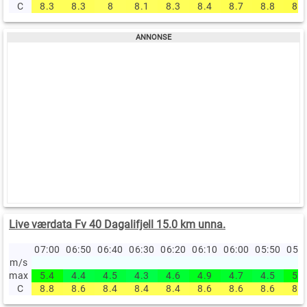
C
8.3
8.3
8
8.1
8.3
8.4
8.7
8.8
8.9
Live værdata Fv 40 Dagalifjell 15.0 km unna.
07:00
06:50
06:40
06:30
06:20
06:10
06:00
05:50
05:
m/s
max
5.4
4.4
4.5
4.3
4.6
4.9
4.7
4.5
5.2
C
8.8
8.6
8.4
8.4
8.4
8.6
8.6
8.6
8.7