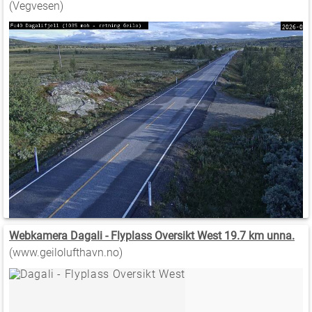
(Vegvesen)
Webkamera Dagali - Flyplass Oversikt West 19.7 km unna.
(www.geilolufthavn.no)