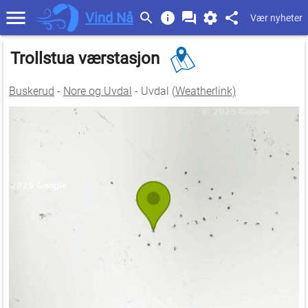
Vind Nå
Vær nyheter
Trollstua værstasjon
Buskerud
-
Nore og Uvdal
- Uvdal (
Weatherlink)