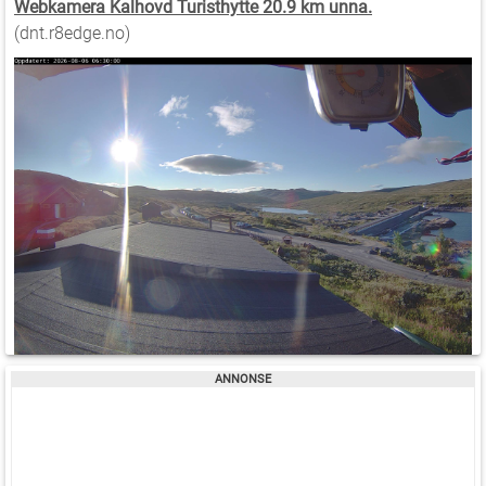
Webkamera Kalhovd Turisthytte 20.9 km unna.
(dnt.r8edge.no)